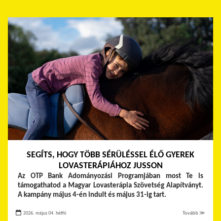
SEGÍTS, HOGY TÖBB SÉRÜLÉSSEL ÉLŐ GYEREK
LOVASTERÁPIÁHOZ JUSSON
Az OTP Bank Adományozási Programjában most Te is
támogathatod a Magyar Lovasterápia Szövetség Alapítványt.
A kampány május 4-én indult és május 31-ig tart.
2026. május 04. hétfő
Tovább ≫