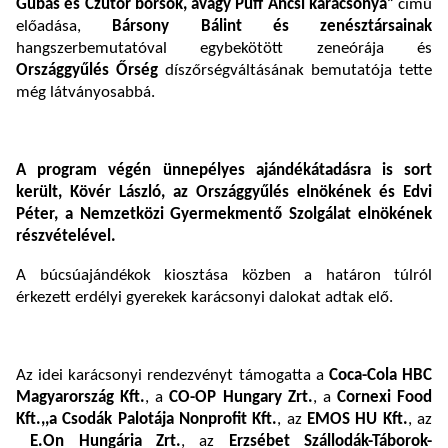
Gubás és Czutor borsók, avagy Puff Ancsi karácsonya”
című
előadása,
Bársony Bálint és zenésztársainak
hangszerbemutatóval egybekötött zeneórája és
Országgyűlés Őrség
díszőrségváltásának bemutatója tette
még látványosabbá.
A program végén ünnepélyes ajándékátadásra is sort
került, Kövér László, az Országgyűlés elnökének és Edvi
Péter, a Nemzetközi Gyermekmentő Szolgálat elnökének
részvételével.
A búcsúajándékok kiosztása közben a határon túlról
érkezett erdélyi gyerekek karácsonyi dalokat adtak elő.
Az idei karácsonyi rendezvényt támogatta a
Coca-Cola HBC
Magyarország Kft.
, a
CO-OP Hungary Zrt.
, a
Cornexi Food
Kft.,,a Csodák Palotája Nonprofit Kft.
, az
EMOS HU Kft.
, az
E.On Hungária Zrt.
, az
Erzsébet Szállodák-Táborok-