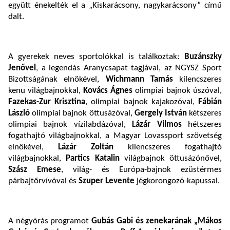
együtt énekelték el a „Kiskarácsony, nagykarácsony” című
dalt.
A gyerekek neves sportolókkal is találkoztak:
Buzánszky
Jenővel
, a legendás Aranycsapat tagjával, az NGYSZ Sport
Bizottságának elnökével,
Wichmann Tamás
kilencszeres
kenu világbajnokkal,
Kovács Ágnes
olimpiai bajnok úszóval,
Fazekas-Zur Krisztina
, olimpiai bajnok kajakozóval,
Fábián
László
olimpiai bajnok öttusázóval,
Gergely István
kétszeres
olimpiai bajnok vízilabdázóval,
Lázár Vilmos
hétszeres
fogathajtó világbajnokkal, a Magyar Lovassport szövetség
elnökével,
Lázár Zoltán
kilencszeres fogathajtó
világbajnokkal,
Partics Katalin
világbajnok öttusázónővel,
Szász Emese
, világ- és Európa-bajnok ezüstérmes
párbajtőrvívóval és
Szuper Levente
jégkorongozó-kapussal.
A négyórás programot
Gubás Gabi és zenekarának „Mákos