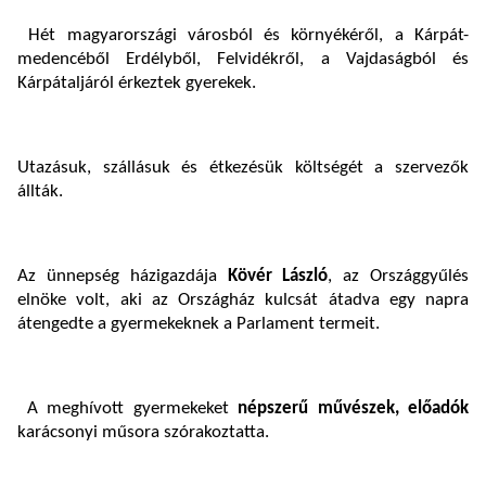
Hét magyarországi városból és környékéről, a Kárpát-
medencéből Erdélyből, Felvidékről, a Vajdaságból és
Kárpátaljáról érkeztek gyerekek.
Utazásuk, szállásuk és étkezésük költségét a szervezők
állták.
Az ünnepség házigazdája
Kövér László
, az Országgyűlés
elnöke volt, aki az Országház kulcsát átadva egy napra
átengedte a gyermekeknek a Parlament termeit.
A meghívott gyermekeket
népszerű művészek, előadók
karácsonyi műsora szórakoztatta.