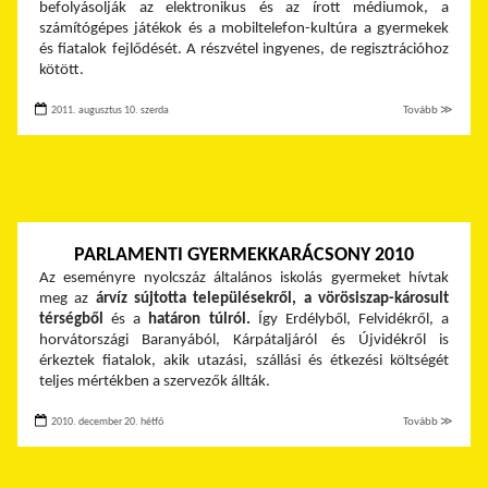
befolyásolják az elektronikus és az írott médiumok, a
számítógépes játékok és a mobiltelefon-kultúra a gyermekek
és fiatalok fejlődését. A részvétel ingyenes, de regisztrációhoz
kötött.
2011. augusztus 10. szerda
Tovább ≫
PARLAMENTI GYERMEKKARÁCSONY 2010
Az eseményre nyolcszáz általános iskolás gyermeket hívtak
meg az
árvíz sújtotta településekről, a vörösiszap-károsult
térségből
és a
határon túlról.
Így Erdélyből, Felvidékről, a
horvátországi Baranyából, Kárpátaljáról és Újvidékről is
érkeztek fiatalok, akik utazási, szállási és étkezési költségét
teljes mértékben a szervezők állták.
2010. december 20. hétfő
Tovább ≫