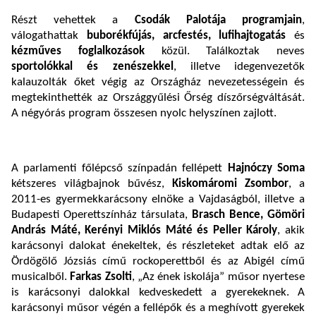
Részt vehettek a
Csodák Palotája programjain
,
válogathattak
buborékfújás, arcfestés, lufihajtogatás
és
kézműves foglalkozások
közül. Találkoztak neves
sportolókkal és zenészekkel
, illetve idegenvezetők
kalauzolták őket végig az Országház nevezetességein és
megtekinthették az Országgyűlési Őrség díszőrségváltását.
A négyórás program összesen nyolc helyszínen zajlott.
A parlamenti főlépcső színpadán fellépett
Hajnóczy Soma
kétszeres világbajnok bűvész,
Kiskomáromi Zsombor
, a
2011-es gyermekkarácsony elnöke a Vajdaságból, illetve a
Budapesti Operettszínház társulata,
Brasch Bence, Gömöri
András Máté, Kerényi Miklós Máté és Peller Károly
, akik
karácsonyi dalokat énekeltek, és részleteket adtak elő az
Ördögölő Józsiás című rockoperettből és az Abigél című
musicalből.
Farkas Zsolti
, „Az ének iskolája” műsor nyertese
is karácsonyi dalokkal kedveskedett a gyerekeknek. A
karácsonyi műsor végén a fellépők és a meghívott gyerekek