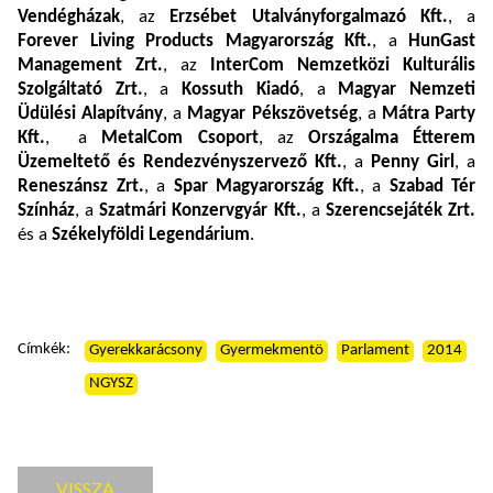
Vendégházak
, az
Erzsébet Utalványforgalmazó Kft.
, a
Forever Living Products Magyarország Kft.
, a
HunGast
Management Zrt.
, az
InterCom Nemzetközi Kulturális
Szolgáltató Zrt.
, a
Kossuth Kiadó
, a
Magyar Nemzeti
Üdülési Alapítvány
, a
Magyar Pékszövetség
, a
Mátra Party
Kft.
, a
MetalCom Csoport
, az
Országalma Étterem
Üzemeltető és Rendezvényszervező Kft.
, a
Penny Girl
, a
Reneszánsz Zrt.
, a
Spar Magyarország Kft.
, a
Szabad Tér
Színház
, a
Szatmári Konzervgyár Kft.
, a
Szerencsejáték Zrt.
és a
Székelyföldi Legendárium
.
Címkék:
Gyerekkarácsony
Gyermekmentö
Parlament
2014
NGYSZ
VISSZA