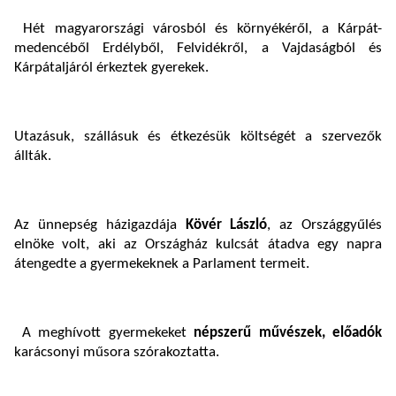
Hét magyarországi városból és környékéről, a Kárpát-
medencéből Erdélyből, Felvidékről, a Vajdaságból és
Kárpátaljáról érkeztek gyerekek.
Utazásuk, szállásuk és étkezésük költségét a szervezők
állták.
Az ünnepség házigazdája
Kövér László
, az Országgyűlés
elnöke volt, aki az Országház kulcsát átadva egy napra
átengedte a gyermekeknek a Parlament termeit.
A meghívott gyermekeket
népszerű művészek, előadók
karácsonyi műsora szórakoztatta.