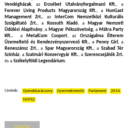
Vendégházak
, az
Erzsébet Utalványforgalmazó Kft.
, a
Forever Living Products Magyarország Kft.
, a
HunGast
Management Zrt.
, az
InterCom Nemzetközi Kulturális
Szolgáltató Zrt.
, a
Kossuth Kiadó
, a
Magyar Nemzeti
Üdülési Alapítvány
, a
Magyar Pékszövetség
, a
Mátra Party
Kft.
, a
MetalCom Csoport
, az
Országalma Étterem
Üzemeltető és Rendezvényszervező Kft.
, a
Penny Girl
, a
Reneszánsz Zrt.
, a
Spar Magyarország Kft.
, a
Szabad Tér
Színház
, a
Szatmári Konzervgyár Kft.
, a
Szerencsejáték Zrt.
és a
Székelyföldi Legendárium
.
Címkék:
Gyerekkarácsony
Gyermekmentö
Parlament
2014
NGYSZ
VISSZA