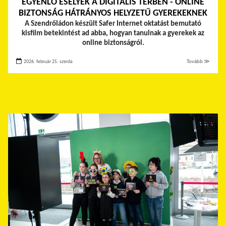
EGYENLŐ ESÉLYEK A DIGITÁLIS TÉRBEN - ONLINE
BIZTONSÁG HÁTRÁNYOS HELYZETŰ GYEREKEKNEK
A Szendrőládon készült Safer Internet oktatást bemutató
kisfilm betekintést ad abba, hogyan tanulnak a gyerekek az
online biztonságról.
2026. február 25. szerda
Tovább ≫