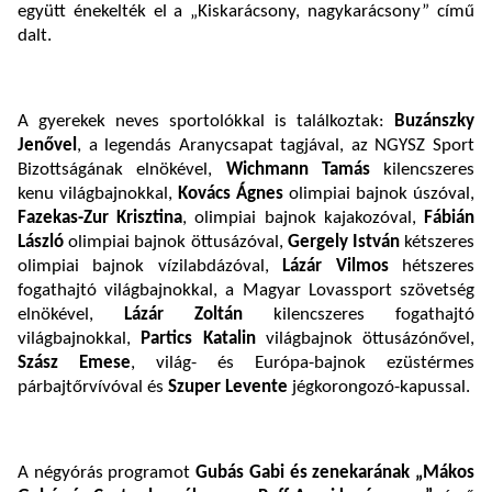
együtt énekelték el a „Kiskarácsony, nagykarácsony” című
dalt.
A gyerekek neves sportolókkal is találkoztak:
Buzánszky
Jenővel
, a legendás Aranycsapat tagjával, az NGYSZ Sport
Bizottságának elnökével,
Wichmann Tamás
kilencszeres
kenu világbajnokkal,
Kovács Ágnes
olimpiai bajnok úszóval,
Fazekas-Zur Krisztina
, olimpiai bajnok kajakozóval,
Fábián
László
olimpiai bajnok öttusázóval,
Gergely István
kétszeres
olimpiai bajnok vízilabdázóval,
Lázár Vilmos
hétszeres
fogathajtó világbajnokkal, a Magyar Lovassport szövetség
elnökével,
Lázár Zoltán
kilencszeres fogathajtó
világbajnokkal,
Partics Katalin
világbajnok öttusázónővel,
Szász Emese
, világ- és Európa-bajnok ezüstérmes
párbajtőrvívóval és
Szuper Levente
jégkorongozó-kapussal.
A négyórás programot
Gubás Gabi és zenekarának „Mákos