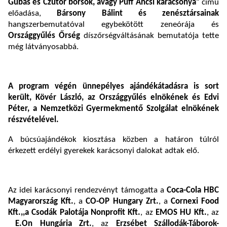
Gubás és Czutor borsók, avagy Puff Ancsi karácsonya”
című
előadása,
Bársony Bálint és zenésztársainak
hangszerbemutatóval egybekötött zeneórája és
Országgyűlés Őrség
díszőrségváltásának bemutatója tette
még látványosabbá.
A program végén ünnepélyes ajándékátadásra is sort
került, Kövér László, az Országgyűlés elnökének és Edvi
Péter, a Nemzetközi Gyermekmentő Szolgálat elnökének
részvételével.
A búcsúajándékok kiosztása közben a határon túlról
érkezett erdélyi gyerekek karácsonyi dalokat adtak elő.
Az idei karácsonyi rendezvényt támogatta a
Coca-Cola HBC
Magyarország Kft.
, a
CO-OP Hungary Zrt.
, a
Cornexi Food
Kft.,,a Csodák Palotája Nonprofit Kft.
, az
EMOS HU Kft.
, az
E.On Hungária Zrt.
, az
Erzsébet Szállodák-Táborok-