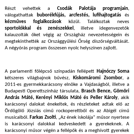
Részt vehettek a
Csodák Palotája programjain
,
válogathattak
buborékfújás, arcfestés, lufihajtogatás
és
kézműves foglalkozások
közül. Találkoztak neves
sportolókkal és zenészekkel
, illetve idegenvezetők
kalauzolták őket végig az Országház nevezetességein és
megtekinthették az Országgyűlési Őrség díszőrségváltását.
A négyórás program összesen nyolc helyszínen zajlott.
A parlamenti főlépcső színpadán fellépett
Hajnóczy Soma
kétszeres világbajnok bűvész,
Kiskomáromi Zsombor
, a
2011-es gyermekkarácsony elnöke a Vajdaságból, illetve a
Budapesti Operettszínház társulata,
Brasch Bence, Gömöri
András Máté, Kerényi Miklós Máté és Peller Károly
, akik
karácsonyi dalokat énekeltek, és részleteket adtak elő az
Ördögölő Józsiás című rockoperettből és az Abigél című
musicalből.
Farkas Zsolti
, „Az ének iskolája” műsor nyertese
is karácsonyi dalokkal kedveskedett a gyerekeknek. A
karácsonyi műsor végén a fellépők és a meghívott gyerekek