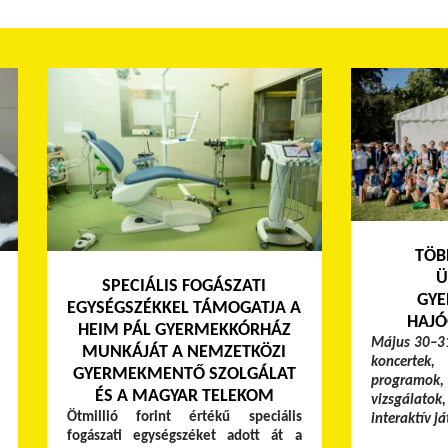
TÖB
Ü
SPECIÁLIS FOGÁSZATI
GYE
EGYSÉGSZÉKKEL TÁMOGATJA A
HAJÓ
HEIM PÁL GYERMEKKÓRHÁZ
Május 30–31
MUNKÁJÁT A NEMZETKÖZI
koncertek,
GYERMEKMENTŐ SZOLGÁLAT
programok, 
ÉS A MAGYAR TELEKOM
vizsgálato
Ötmillió forint értékű speciális
interaktív j
fogászati egységszéket adott át a