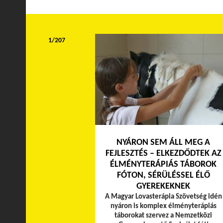
1/207
NYÁRON SEM ÁLL MEG A
FEJLESZTÉS – ELKEZDŐDTEK AZ
ÉLMÉNYTERÁPIÁS TÁBOROK
FÓTON, SÉRÜLÉSSEL ÉLŐ
GYEREKEKNEK
A Magyar Lovasterápia Szövetség idén
nyáron is komplex élményterápiás
táborokat szervez a Nemzetközi