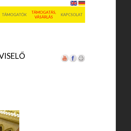
TÁMOGATÁS,
TÁMOGATÓK
KAPCSOLAT
VÁSÁRLÁS
VISELŐ