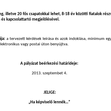
g, illetve 20 fős csapatokkal lehet, 8-18 év közötti fiatalok rész
la és kapcsolattartó megjelölésével.
ája:
a tervezett kérdések leírása és azok indoklása, minimum eg
lektronikus vagy postai úton benyújtva.
A pályázat beérkezési határideje:
2013. szeptembet 4.
JELIGE:
„Ha képviselő lennék…”