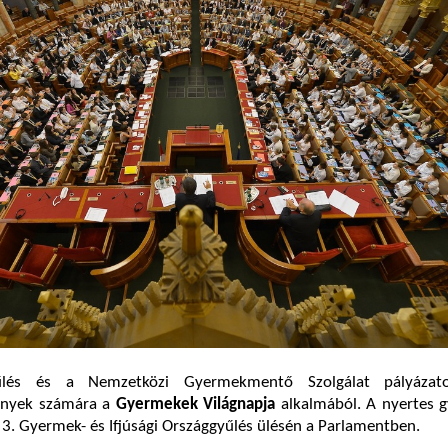
és és a Nemzetközi Gyermekmentő Szolgálat pályázato
nyek számára a
Gyermekek Világnapja
alkalmából. A nyertes 
 3. Gyermek- és Ifjúsági Országgyűlés ülésén a Parlamentben.