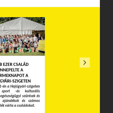
B EZER CSALÁD
NNEPELTE A
RMEKNAPOT A
GYÁRI-SZIGETEN
-én a Hajógyári-szigeten
 sport -és kulturális
egészségügyi szűrések és
k, ajándékok és számos
áték várta a családokat.