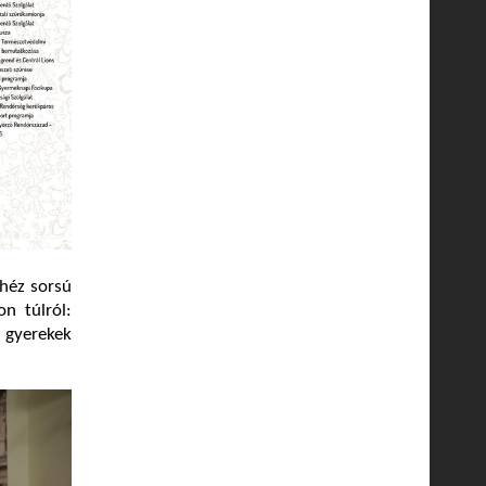
héz sorsú
n túlról:
 gyerekek