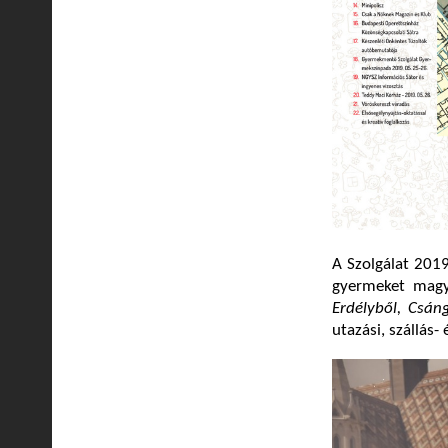
A Szolgálat 201
gyermeket magya
Erdélyből, Csán
utazási, szállás-