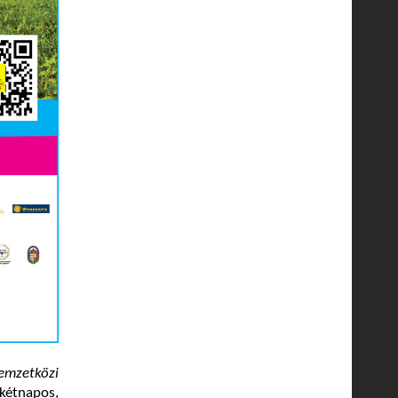
emzetközi
kétnapos,