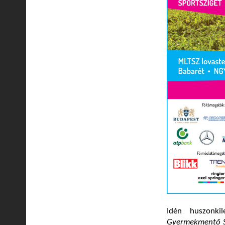
Idén huszonki
Gyermekmentő S