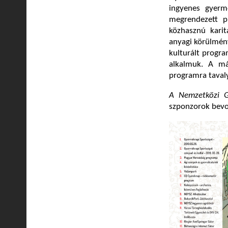
ingyenes gyerm
megrendezett p
közhasznú karit
anyagi körülmény
kulturált progra
alkalmuk. A m
programra tavaly
A
Nemzetközi 
szponzorok bevo