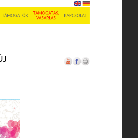
TÁMOGATÁS,
TÁMOGATÓK
KAPCSOLAT
VÁSÁRLÁS
ÚJ