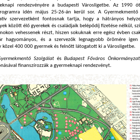
eknapi rendezvényére a budapesti Városligetbe. Az 1990 ó
rogramra idén május 25-26-án kerül sor. A Gyermekmentő 
atív szervezetként fontosnak tartja, hogy a hátrányos helyze
ek között élő gyerekek és családjaik belépődíj fizetése nélkül, sz
mokon vehessenek részt, hiszen sokuknak erre egész évben csak 
ár hagyományos, és a szervezők legnagyobb örömére igen 
 közel 400 000 gyermek és felnőtt látogatott ki a Városligetbe.
Gyermekmentő Szolgálat
és
Budapest Főváros Önkormányza
násával finanszírozzák a gyermeknapi rendezvényt.