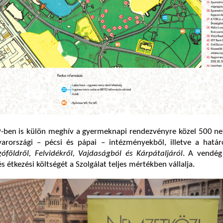
9-ben is külön meghív a gyermeknapi rendezvényre közel 500 ne
rországi – pécsi és pápai – intézményekből, illetve a határo
góföldről, Felvidékről, Vajdaságból és
Kárpátaljáról
. A vendég
 és étkezési költségét a Szolgálat teljes mértékben vállalja.