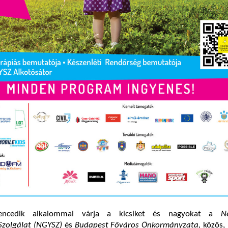
lencedik alkalommal várja a kicsiket és nagyokat a
N
zolgálat (NGYSZ)
és
Budapest Főváros Önkormányzata,
közös, 