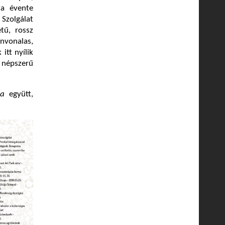
ta évente
Szolgálat
tű, rossz
ínvonalas,
itt nyílik
népszerű
ta
együtt,