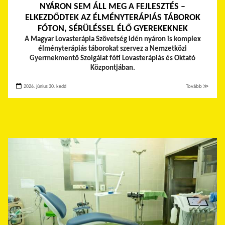
NYÁRON SEM ÁLL MEG A FEJLESZTÉS –
ELKEZDŐDTEK AZ ÉLMÉNYTERÁPIÁS TÁBOROK
FÓTON, SÉRÜLÉSSEL ÉLŐ GYEREKEKNEK
A Magyar Lovasterápia Szövetség idén nyáron is komplex
élményterápiás táborokat szervez a Nemzetközi
Gyermekmentő Szolgálat fóti Lovasterápiás és Oktató
Központjában.
2026. június 30. kedd
Tovább ≫