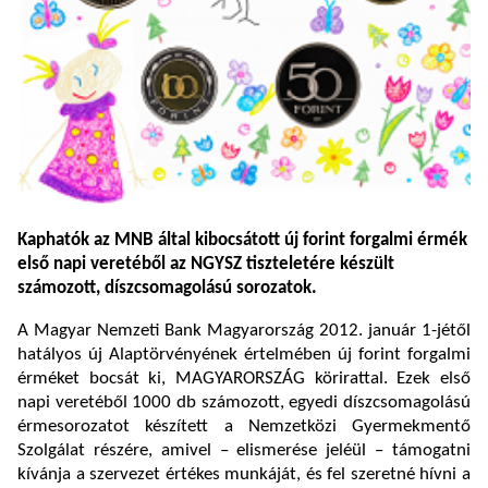
Kaphatók az MNB által kibocsátott új forint forgalmi érmék
első napi veretéből az NGYSZ tiszteletére készült
számozott, díszcsomagolású sorozatok.
A Magyar Nemzeti Bank Magyarország 2012. január 1-jétől
hatályos új Alaptörvényének értelmében új forint forgalmi
érméket bocsát ki, MAGYARORSZÁG körirattal. Ezek első
napi veretéből 1000 db számozott, egyedi díszcsomagolású
érmesorozatot készített a Nemzetközi Gyermekmentő
Szolgálat részére, amivel – elismerése jeléül – támogatni
kívánja a szervezet értékes munkáját, és fel szeretné hívni a