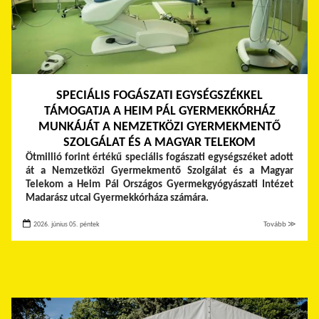
SPECIÁLIS FOGÁSZATI EGYSÉGSZÉKKEL
TÁMOGATJA A HEIM PÁL GYERMEKKÓRHÁZ
MUNKÁJÁT A NEMZETKÖZI GYERMEKMENTŐ
SZOLGÁLAT ÉS A MAGYAR TELEKOM
Ötmillió forint értékű speciális fogászati egységszéket adott
át a Nemzetközi Gyermekmentő Szolgálat és a Magyar
Telekom a Heim Pál Országos Gyermekgyógyászati Intézet
Madarász utcai Gyermekkórháza számára.
2026. június 05. péntek
Tovább ≫