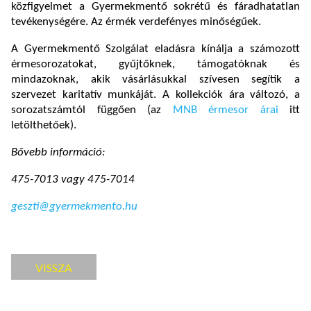
közfigyelmet a Gyermekmentő sokrétű és fáradhatatlan
tevékenységére. Az érmék verdefényes minőségűek.
A Gyermekmentő Szolgálat eladásra kínálja a számozott
érmesorozatokat, gyűjtőknek, támogatóknak és
mindazoknak, akik vásárlásukkal szívesen segítik a
szervezet karitatív munkáját. A kollekciók ára változó, a
sorozatszámtól függően (az
MNB érmesor árai
itt
letölthetőek).
Bővebb információ:
475-7013 vagy 475-7014
geszti@gyermekmento.hu
VISSZA