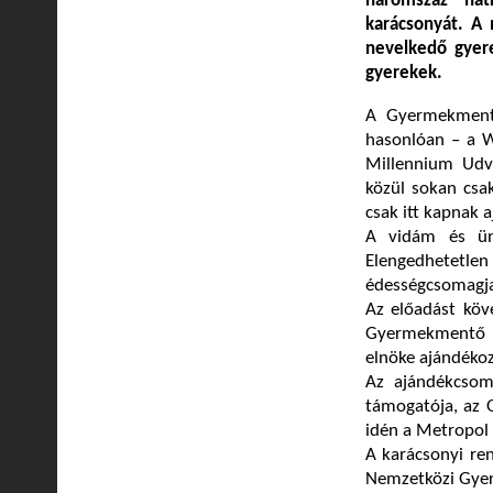
háromszáz hát
karácsonyát. A 
nevelkedő gyerek
gyerekek.
A Gyermekmentő
hasonlóan – a W
Millennium Udv
közül sokan csak
csak itt kapnak 
A vidám és ün
Elengedhetetle
édességcsomagj
Az előadást köv
Gyermekmentő S
elnöke ajándéko
Az ajándékcsom
támogatója, az O
idén a Metropol 
A karácsonyi re
Nemzetközi Gyer