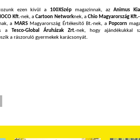
rtozunk ezen kívül a
100XSzép
magazinnak,
az
Animus Kia
OCO Kft
.-nek,
a
Cartoon Network
nek, a
Chio
Magyarország Kft.
nak, a
MARS
Magyarország Értékesítő Bt.-nek, a
Popcorn
maga
és a
Tesco-Global Áruházak Zrt
.-nek, hogy ajándékukkal 
szik a rászoruló gyermekek karácsonyát.