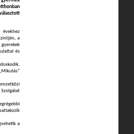
 gyermek
otthonban
választott
i évekhez
intjén, a
 gyerekek
ulattal és
oskodik.
„Mikulás”
emzetközi
Szolgálat
egrégebbi
satlakozik
gvehetik a