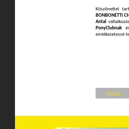
Köszönettel ta
BONBONETTI CH
Antal
vállalkozó
PonyClubnak
emlékezetessé te
VISSZA