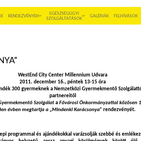
EGÉSZSÉGÜGYI
EK
RENDEZVÉNYEK
GALÉRIÁK
FELHÍVÁSOK
SZOLGÁLTATÁSOK
NYA”
WestEnd City Center Millennium Udvara
2011. december 16., péntek 13-15 óra
ándék 300 gyermeknek a Nemzetközi Gyermekmentő Szolgálattó
partnereitől
Gyermekmentő Szolgálat
a
Fővárosi Önkormányzattal közösen 
en évben megtartja a „Mindenki Karácsonya”
rendezvényét.
epi programmal és ajándékokkal varázsolják szebbé és emléke