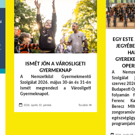
EGY ESTE 
JEGYÉBE
HA
GYEREKE
ISMÉT JÖN A VÁROSLIGETI
OPER
GYERMEKNAP
A Nemzet
A Nemzetközi Gyermekmentő
Szolgálat 
Szolgálat 2026. május 30-án és 31-én
szervez 2026
ismét megrendezi a Városligeti
Budapesti O
Gyermeknapot.
folyamán f
Ferenc Ka
2026. április 10. péntek
Tovább ≫
Berecz Mih
zongoraművé
egészsé
programjaink