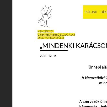
RÓLUNK
HÍR
„MINDENKI KARÁCSO
2011. 12. 15.
Ünnepi aj
A
Nemzetközi 
mind
A szervezők ünn