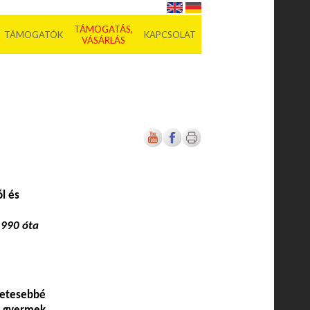
TÁMOGATÁS,
TÁMOGATÓK
KAPCSOLAT
VÁSÁRLÁS
l és
1990 óta
zetesebbé