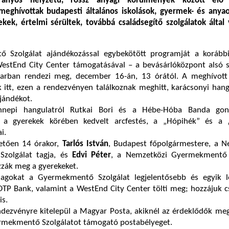
rányos helyzetű, rossz anyagi körülmények között élő
meghívottak budapesti általános iskolások, gyermek- és anya
ek, értelmi sérültek, továbbá családsegítő szolgálatok által 
 Szolgálat ajándékozással egybekötött programját a korább
estEnd City Center támogatásával – a bevásárlóközpont alsó sz
arban rendezi meg, december 16-án, 13 órától. A meghívott
 itt, ezen a rendezvényen találkoznak meghitt, karácsonyi hang
ajándékot.
nepi hangulatról Rutkai Bori és a Hébe-Hóba Banda gond
n a gyerekek körében kedvelt arcfestés, a „Hópihék” és a 
ai.
etően 14 órakor,
Tarlós István
, Budapest főpolgármestere, a N
zolgálat tagja, és
Edvi Péter
, a Nemzetközi Gyermekmentő 
zzák meg a gyerekeket.
agokat a Gyermekmentő Szolgálat legjelentősebb és egyik l
TP Bank, valamint a WestEnd City Center tölti meg; hozzájuk c
is.
ndezvényre kitelepül a Magyar Posta, akiknél az érdeklődők me
mekmentő Szolgálatot támogató postabélyeget.