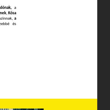
dónak,
a
-nek
,
Kósa
zinnak,
a
szebbé és