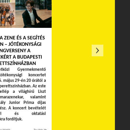
A ZENE ÉS A SEGÍTÉS
N – JÓTÉKONYSÁGI
NGVERSENY A
KÉRT A BUDAPESTI
ETTSZÍNHÁZBAN
közi Gyermekmentő
jótékonysági koncertet
. május 29-én 20 órától a
perettszínházban. Az este
ellép a világhírű Liszt
marazenekar, valamint
ály Junior Prima díjas
sz. A koncert bevételét
gügyi és oktatási
ra fordítjuk.