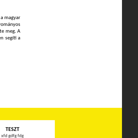
t a magyar
gyományos
te meg. A
n segíti a
TESZT
xfd gdfg fdg