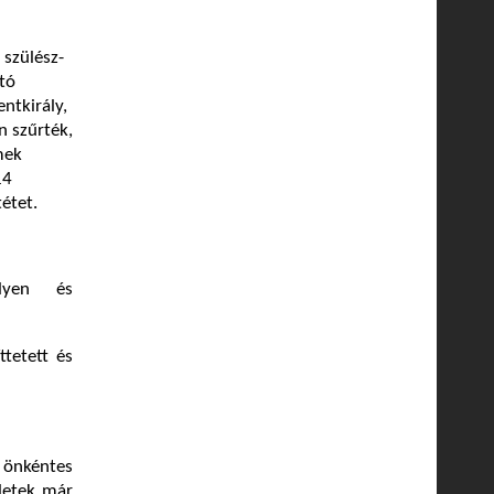
 szülész-
tó
ntkirály,
n szűrték,
mek
14
étet.
elyen és
ttetett és
 önkéntes
eletek már