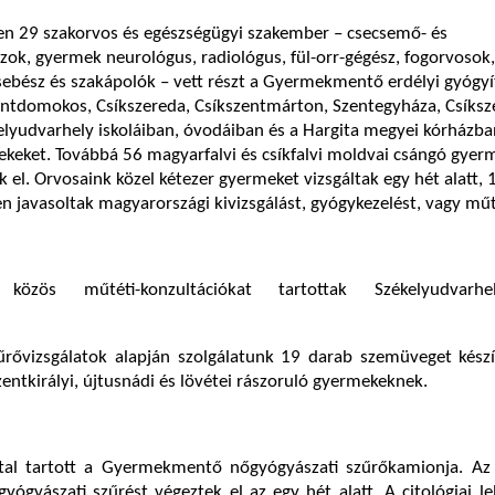
n 29 szakorvos és egészségügyi szakember – csecsemő- és
k, gyermek neurológus, radiológus, fül-orr-gégész, fogorvosok,
ebész és szakápolók – vett részt a Gyermekmentő erdélyi gyógyí
entdomokos, Csíkszereda, Csíkszentmárton, Szentegyháza, Csíksze
elyudvarhely iskoláiban, óvodáiban és a Hargita megyei kórházba
rekeket. Továbbá 56 magyarfalvi és csíkfalvi moldvai csángó gyer
k el. Orvosaink közel kétezer gyermeket vizsgáltak egy hét alatt, 
 javasoltak magyarországi kivizsgálást, gyógykezelést, vagy műt
 közös műtéti-konzultációkat tartottak Székelyudvarh
űrővizsgálatok alapján szolgálatunk 19 darab szemüveget készí
szentkirályi, újtusnádi és lövétei rászoruló gyermekeknek.
tal tartott a Gyermekmentő nőgyógyászati szűrőkamionja. Az
ógyászati szűrést végeztek el az egy hét alatt. A citológiai l