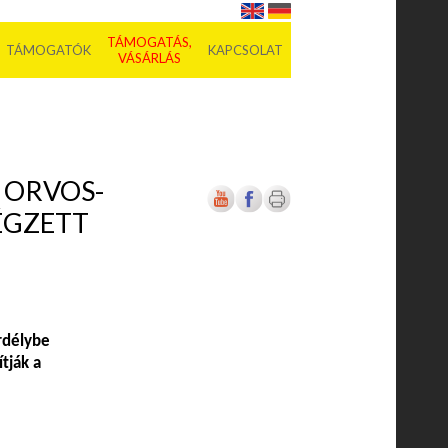
TÁMOGATÁS,
TÁMOGATÓK
KAPCSOLAT
VÁSÁRLÁS
 ORVOS-
ÉGZETT
rdélybe
tják a