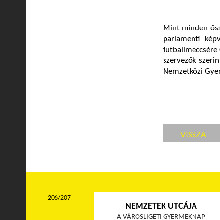
Mint minden őssz
parlamenti kép
futballmeccsére
szervezők szerin
Nemzetközi Gyer
VISSZA
206/207
NEMZETEK UTCÁJA
A VÁROSLIGETI GYERMEKNAP