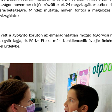
szágon november elején készültek el. 24 megvizsgált esetében d
ásra/betegségre. Mindez mutatja, milyen fontos a megelőzés,
vizsgálatok.
 vett a gyógyító körúton az elmaradhatatlan mozgó fogorvosi r
 egyik tagja, dr. Fórizs Etelka már tizenkilencedik éve jár önké
l Erdélybe.