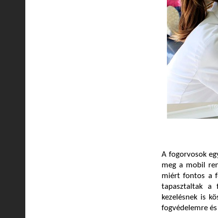
A fogorvosok egy
meg a mobil ren
miért fontos a f
tapasztaltak a
kezelésnek is k
fogvédelemre és