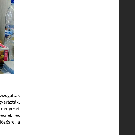
vizsgálták
gyarázták,
edményeket
résnek és
őzésre, a