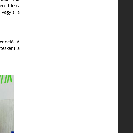
erült fény
 vagyis a
endelő. A
ntesként a