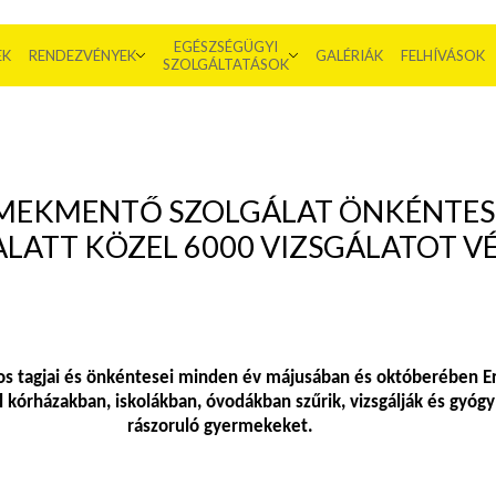
EGÉSZSÉGÜGYI
EK
RENDEZVÉNYEK
GALÉRIÁK
FELHÍVÁSOK
SZOLGÁLTATÁSOK
MEKMENTŐ SZOLGÁLAT ÖNKÉNTES
ALATT KÖZEL 6000 VIZSGÁLATOT V
s tagjai és önkéntesei minden év májusában és októberében E
l kórházakban, iskolákban, óvodákban szűrik, vizsgálják és gyógyí
rászoruló gyermekeket.