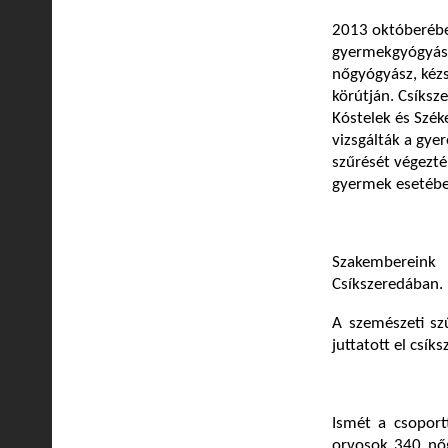
2013 októberébe
gyermekgyógyászo
nőgyógyász, kézs
körútján. Csíksz
Kóstelek és Szék
vizsgálták a gye
szűrését végezté
gyermek esetében
Szakembereink
Csíkszeredában.
A szemészeti sz
juttatott el csík
Ismét a csoport
orvosok 340 nőgy