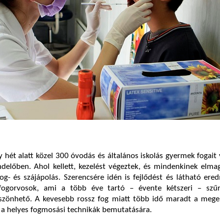
 hét alatt közel 300 óvodás és általános iskolás gyermek fogait 
delőben. Ahol kellett, kezelést végeztek, és mindenkinek elma
og- és szájápolás. Szerencsére idén is fejlődést és látható er
 fogorvosok, ami a több éve tartó – évente kétszeri – szű
öszönhető. A kevesebb rossz fog miatt több idő maradt a megel
 a helyes fogmosási technikák bemutatására.