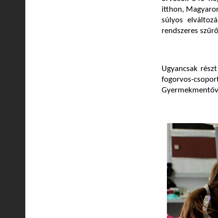
itthon, Magyaror
súlyos elváltoz
rendszeres szűrő
Ugyancsak részt
fogorvos-csoport
Gyermekmentőve