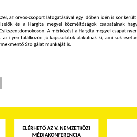
el, az orvos-csoport látogatásával egy időben idén is sor kerül
viselők és a Hargita megyei közméltóságok csapatainak ha
 Csíkszentdomokoson. A mérkőzést a Hargita megyei csapat nyer
t az ilyen találkozón jó kapcsolatok alakulnak ki, ami sok esetbe
mekmentő Szolgálat munkáját is.
ELÉRHETŐ AZ V. NEMZETKÖZI
MÉDIAKONFERENCIA