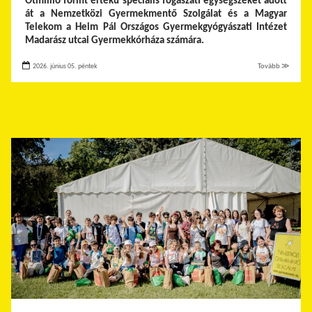
Ötmillió forint értékű speciális fogászati egységszéket adott
át a Nemzetközi Gyermekmentő Szolgálat és a Magyar
Telekom a Heim Pál Országos Gyermekgyógyászati Intézet
Madarász utcai Gyermekkórháza számára.
2026. június 05. péntek
Tovább ≫