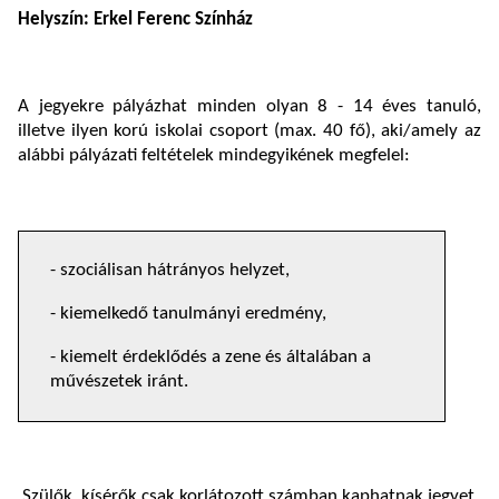
Helyszín:
Erkel Ferenc Színház
A jegyekre pályázhat minden olyan 8 - 14 éves tanuló,
illetve ilyen korú iskolai csoport (max. 40 fő), aki/amely az
alábbi pályázati feltételek mindegyikének megfelel:
- szociálisan hátrányos helyzet,
- kiemelkedő tanulmányi eredmény,
- kiemelt érdeklődés a zene és általában a
művészetek iránt.
Szülők, kísérők csak korlátozott számban kaphatnak jegyet