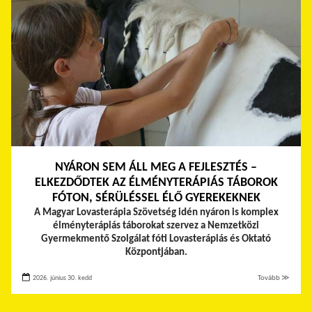
NYÁRON SEM ÁLL MEG A FEJLESZTÉS –
ELKEZDŐDTEK AZ ÉLMÉNYTERÁPIÁS TÁBOROK
FÓTON, SÉRÜLÉSSEL ÉLŐ GYEREKEKNEK
A Magyar Lovasterápia Szövetség idén nyáron is komplex
élményterápiás táborokat szervez a Nemzetközi
Gyermekmentő Szolgálat fóti Lovasterápiás és Oktató
Központjában.
2026. június 30. kedd
Tovább ≫