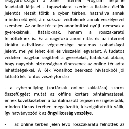
Magyarországon a Safer Internet Program helpline
feladatait látja el – tapasztalatai szerint a fiatalok életük
jelentős részét töltik a cyber térben, használva annak
minden előnyét, ám sokszor védtelenek annak veszélyeivel
szemben. Az online tér teljes anonimitást nyújt, nemcsak a
gyerekeknek, fiataloknak, hanem a rosszakaratú
felnőtteknek is. Ez a nagyfokú anonimitás és az internet
kínálta aktivitások végtelensége hatalmas szabadságot
jelent, mellyel lehet élni és visszaélni egyaránt. A tudatos
védelem nagyban segítheti a gyerekeket, fiatalokat abban,
hogy nagyobb biztonságban élhessenek az online tér adta
lehetőségekkel. A Kék Vonalhoz beérkező hívásokból jól
látható két fontos veszélyforrás:
- a cyberbullying (kortársak online zaklatása) szoros
összefüggést mutat az offline kortárs bántalmazással,
ennek következtében a bántalmazott teljesen elszigetelődik,
minden társas terében megalázottá, kiszolgáltatottá válik,
így hatványozódik az
öngyilkosság veszélye
.
- az online térben jelen lévő rosszakaratú felnőttek az