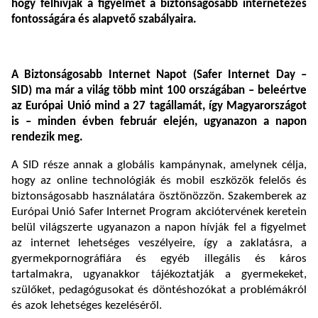
hogy felhívják a figyelmet a biztonságosabb internetezés
fontosságára és alapvető szabályaira.
A Biztonságosabb Internet Napot (Safer Internet Day –
SID) ma már a világ több mint 100 országában – beleértve
az Európai Unió mind a 27 tagállamát, így Magyarországot
is – minden évben február elején, ugyanazon a napon
rendezik meg.
A SID része annak a globális kampánynak, amelynek célja,
hogy az online technológiák és mobil eszközök felelős és
biztonságosabb használatára ösztönözzön. Szakemberek az
Európai Unió Safer Internet Program akciótervének keretein
belül világszerte ugyanazon a napon hívják fel a figyelmet
az internet lehetséges veszélyeire, így a zaklatásra, a
gyermekpornográfiára és egyéb illegális és káros
tartalmakra, ugyanakkor tájékoztatják a gyermekeket,
szülőket, pedagógusokat és döntéshozókat a problémákról
és azok lehetséges kezeléséről.