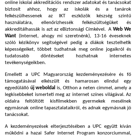
online iskolai akkreditációs rendszer adatokat és tanácsokat
biztosít ahhoz, hogy az iskolák és a tanárok
felkészülhessenek az IKT eszközök készség szintű
használatára, ellenőrizhessék felkészültségüket és
akkreditálhassák is azt az eBiztonsági Címkével. A
Web We
Want
(Internet, ahogy mi szeretnénk), 13-16 éveseknek
szóló kézikönyv segítségével pedig a diákok tesztelhetik
képességeiket, többet tudhatnak meg online jogaikról és
tudatosabb döntéseket hozhatnak internetes
tevékenységeikben.
Emellett a UPC Magyarország kezdeményezésére és fő
támogatásával elkészült és hamarosan elindul egy
egyedülálló
új weboldal
is, Otthon a neten címmel, amely a
legkisebbeket ismerteti meg az internet színes világával. Az
oldalra feltöltött kisfilmekben gyermekek mesélnek
egymásnak online tapasztalataikról, és adnak egymásnak jó
tanácsokat.
A kezdeményezések elterjesztésében a UPC együtt kíván
működni a hazai Safer Internet Program konzorciummal,