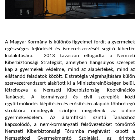
A Magyar Kormány is különös figyelmet fordít a gyermekek
egészséges fejlődését és ismeretszerzését segítő kibertér
kialakítására. 2013 tavaszán elfogadta a Nemzeti
Kiberbiztonsági Stratégiát, amelyben hangsúlyos szerepet
kap a gyermekek védelme, mind az alapértékek, mind az
ellátandó feladatok között. E stratégia végrehajtására külön
szervezetrendszert alakított ki a Miniszterelnökségen belül,
létrehozva a Nemzeti Kiberbiztonsági Koordinációs
Tanácsot. A kormányzati és civil szereplők közti
együttműködés kiépítésén és erősítésén alapuló többrétegű
struktúra mindegyik szintjén megjelenik az online
gyermekvédelem. Az államtitkári szintű Tanácshoz
kapcsolódó, a nem-kormányzati felsővezetőket tömörítő
Nemzeti Kiberbiztonsági Fórumba meghívást kapott a
Nemzetközi Gyermekmentő Szolgálat, az érintett