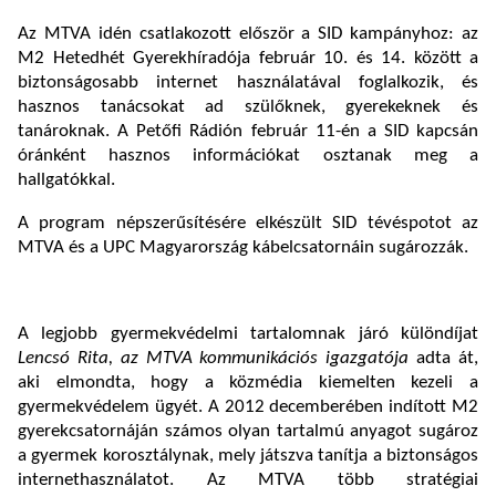
Az MTVA idén csatlakozott először a SID kampányhoz: az
M2 Hetedhét Gyerekhíradója február 10. és 14. között a
biztonságosabb internet használatával foglalkozik, és
hasznos tanácsokat ad szülőknek, gyerekeknek és
tanároknak. A Petőfi Rádión február 11-én a SID kapcsán
óránként hasznos információkat osztanak meg a
hallgatókkal.
A program népszerűsítésére elkészült SID tévéspotot az
MTVA és a UPC Magyarország kábelcsatornáin sugározzák.
A legjobb gyermekvédelmi tartalomnak járó különdíjat
Lencsó Rita, az MTVA kommunikációs igazgatója
adta át,
aki elmondta, hogy a közmédia kiemelten kezeli a
gyermekvédelem ügyét. A 2012 decemberében indított M2
gyerekcsatornáján számos olyan tartalmú anyagot sugároz
a gyermek korosztálynak, mely játszva tanítja a biztonságos
internethasználatot. Az MTVA több stratégiai