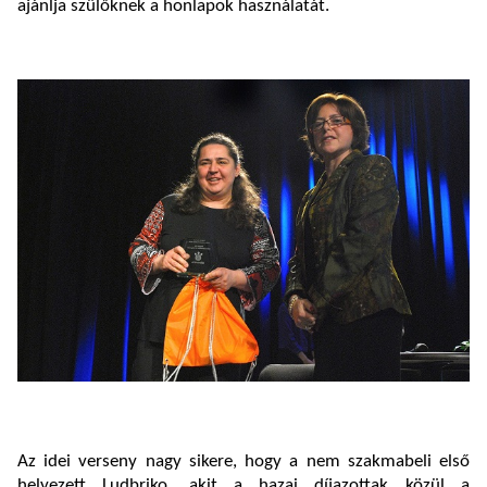
ajánlja szülőknek a honlapok használatát.
Az idei verseny nagy sikere, hogy a nem szakmabeli első
helyezett Ludbriko, akit a hazai díjazottak közül a