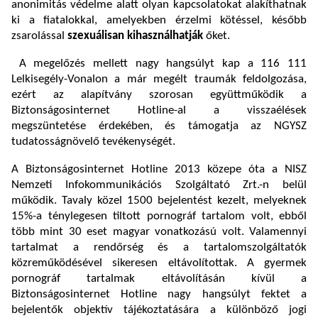
anonimitás védelme alatt olyan kapcsolatokat alakíthatnak
ki a fiatalokkal, amelyekben érzelmi kötéssel, később
zsarolással
szexuálisan kihasználhatják
őket.
A megelőzés mellett nagy hangsúlyt kap a 116 111
Lelkisegély-Vonalon a már megélt traumák feldolgozása,
ezért az alapítvány szorosan együttműködik a
Biztonságosinternet Hotline-al a visszaélések
megszüntetése érdekében, és támogatja az NGYSZ
tudatosságnövelő tevékenységét.
A Biztonságosinternet Hotline 2013 közepe óta a NISZ
Nemzeti Infokommunikációs Szolgáltató Zrt.-n belül
működik. Tavaly közel 1500 bejelentést kezelt, melyeknek
15%-a ténylegesen tiltott pornográf tartalom volt, ebből
több mint 30 eset magyar vonatkozású volt. Valamennyi
tartalmat a rendőrség és a tartalomszolgáltatók
közreműködésével sikeresen eltávolítottak. A gyermek
pornográf tartalmak eltávolításán kívül a
Biztonságosinternet Hotline nagy hangsúlyt fektet a
bejelentők objektív tájékoztatására a különböző jogi