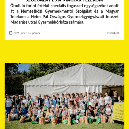
SZOLGÁLAT ÉS A MAGYAR TELEKOM
Ötmillió forint értékű speciális fogászati egységszéket adott
át a Nemzetközi Gyermekmentő Szolgálat és a Magyar
Telekom a Heim Pál Országos Gyermekgyógyászati Intézet
Madarász utcai Gyermekkórháza számára.
2026. június 05. péntek
Tovább ≫