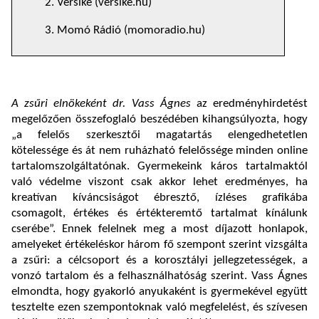
2. Versike (versike.hu)
3. Momó Rádió (momoradio.hu)
A zsűri elnökeként dr. Vass Ágnes
az eredményhirdetést
megelőzően összefoglaló beszédében kihangsúlyozta, hogy
„a felelős szerkesztői magatartás elengedhetetlen
kötelessége és át nem ruházható felelőssége minden online
tartalomszolgáltatónak. Gyermekeink káros tartalmaktól
való védelme viszont csak akkor lehet eredményes, ha
kreatívan kíváncsiságot ébresztő, ízléses grafikába
csomagolt, értékes és értékteremtő tartalmat kínálunk
cserébe”. Ennek felelnek meg a most díjazott honlapok,
amelyeket értékeléskor három fő szempont szerint vizsgálta
a zsűri: a célcsoport és a korosztályi jellegzetességek, a
vonzó tartalom és a felhasználhatóság szerint. Vass Ágnes
elmondta, hogy gyakorló anyukaként is gyermekével együtt
tesztelte ezen szempontoknak való megfelelést, és szívesen