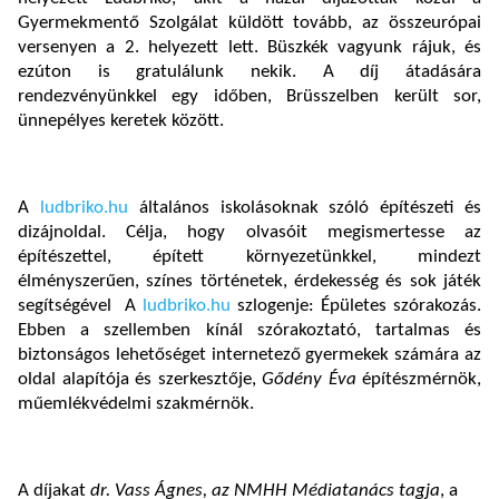
Gyermekmentő Szolgálat küldött tovább, az összeurópai
versenyen a 2. helyezett lett. Büszkék vagyunk rájuk, és
ezúton is gratulálunk nekik. A díj átadására
rendezvényünkkel egy időben, Brüsszelben került sor,
ünnepélyes keretek között.
A
ludbriko.hu
általános iskolásoknak szóló építészeti és
dizájnoldal. Célja, hogy olvasóit megismertesse az
építészettel, épített környezetünkkel, mindezt
élményszerűen, színes történetek, érdekesség és sok játék
segítségével A
ludbriko.hu
szlogenje: Épületes szórakozás.
Ebben a szellemben kínál szórakoztató, tartalmas és
biztonságos lehetőséget internetező gyermekek számára az
oldal alapítója és szerkesztője,
Gődény Éva
építészmérnök,
műemlékvédelmi szakmérnök.
A díjakat
dr. Vass Ágnes, az NMHH Médiatanács tagja
, a