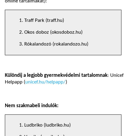
online tartalmakat):
1. Traff Park (traff.hu)
2. Okos doboz (okosdoboz.hu)
3. Rókalandozó (rokalandozo.hu)
Különdíj a legjobb gyermekvédelmi tartalomnak
: Unicef
Helpapp (
unicef.hu/helpapp/
)
Nem szakmabeli indulók:
1. Ludbriko (ludbriko.hu)