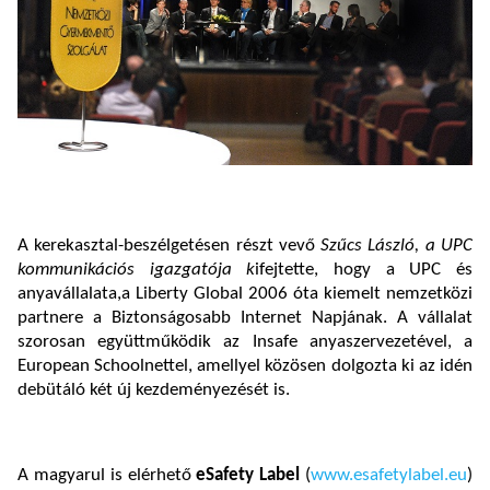
A kerekasztal-beszélgetésen részt vevő
Szűcs László, a UPC
kommunikációs igazgatója k
ifejtette, hogy a UPC és
anyavállalata,a Liberty Global 2006 óta kiemelt nemzetközi
partnere a Biztonságosabb Internet Napjának. A vállalat
szorosan együttműködik az Insafe anyaszervezetével, a
European Schoolnettel, amellyel közösen dolgozta ki az idén
debütáló két új kezdeményezését is.
A magyarul is elérhető
eSafety Label
(
www.esafetylabel.eu
)