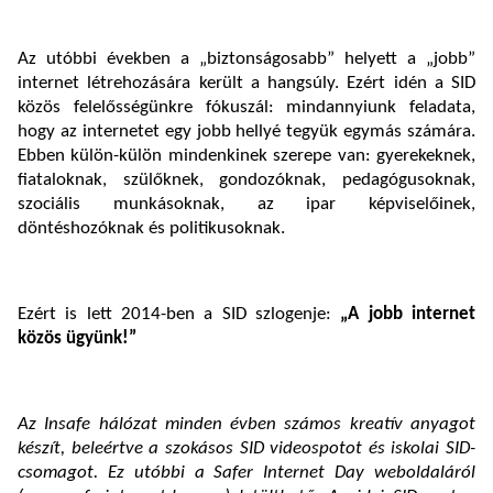
Az utóbbi években a „biztonságosabb” helyett a „jobb”
internet létrehozására került a hangsúly. Ezért idén a SID
közös felelősségünkre fókuszál: mindannyiunk feladata,
hogy az internetet egy jobb hellyé tegyük egymás számára.
Ebben külön-külön mindenkinek szerepe van: gyerekeknek,
fiataloknak, szülőknek, gondozóknak, pedagógusoknak,
szociális munkásoknak, az ipar képviselőinek,
döntéshozóknak és politikusoknak.
Ezért is lett 2014-ben a SID szlogenje:
„A jobb internet
közös ügyünk!”
Az Insafe hálózat minden évben számos kreatív anyagot
készít, beleértve a szokásos SID videospotot és iskolai SID-
csomagot. Ez utóbbi a Safer Internet Day weboldaláról