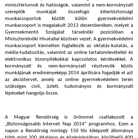
minisztériumok és hatóságok, valamint a nem-kormányzati
szereplők munkáját összefogó kiberbiztonsági
munkacsoportok között külön gyermekvédelmi
munkacsoport is megalakult 2013 decemberében, melyet a
Gyermekmentő Szolgálat társelnöki pozícióban a
Miniszterelnöki Hivatallal közösen vezet. A gyermekvédelmi
munkacsoport kiemelten foglalkozik az oktatás-kutatás, a
média-tudatosítás, valamint az online tartalomlevétellel és
elektronikus bizonyítékokkal kapcsolatos kérdésekkel. A
kormányzati és nem-kormányzati résztvevők közös
munkájának eredményeképp 2014 áprilisára fogadják el azt
az akciótervet, amely az online gyermekvédelem terén
szükséges civil, üzleti, tudományos és kormányzati
lépéseket hangolja össze.
A Magyar Rendőrség is örömmel csatlakozott a
„Biztonságosabb Internet Nap 2014” programhoz. Ezen a
napon a Rendőrség mintegy 150 fős kiképzett állománya
több mint 200 általános és középiskolában, körülbelül 400