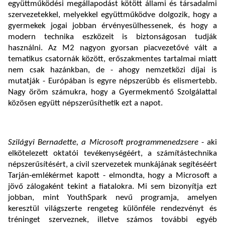
együttműködési megállapodást kötött állami és társadalmi
szervezetekkel, melyekkel együttműködve dolgozik, hogy a
gyermekek jogai jobban érvényesülhessenek, és hogy a
modern technika eszközeit is biztonságosan tudják
használni. Az M2 nagyon gyorsan piacvezetővé vált a
tematikus csatornák között, erőszakmentes tartalmai miatt
nem csak hazánkban, de - ahogy nemzetközi díjai is
mutatják - Európában is egyre népszerűbb és elismertebb.
Nagy öröm számukra, hogy a Gyermekmentő Szolgálattal
közösen együtt népszerűsíthetik ezt a napot.
Szilágyi Bernadette, a Microsoft programmenedzsere
- aki
elkötelezett oktatói tevékenységéért, a számítástechnika
népszerűsítésért, a civil szervezetek munkájának segítéséért
Tarján-emlékérmet kapott - elmondta, hogy a Microsoft a
jövő zálogaként tekint a fiatalokra. Mi sem bizonyítja ezt
jobban, mint YouthSpark nevű programja, amelyen
keresztül világszerte rengeteg különféle rendezvényt és
tréninget szerveznek, illetve számos további egyéb