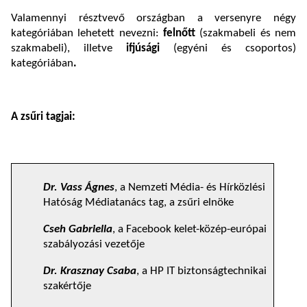
Valamennyi résztvevő országban a versenyre négy
kategóriában lehetett nevezni:
felnőtt
(szakmabeli és nem
szakmabeli), illetve
ifjúsági
(egyéni és csoportos)
kategóriában
.
A zsűri tagjai:
Dr. Vass Ágnes
, a Nemzeti Média- és Hírközlési
Hatóság Médiatanács tag, a zsűri elnöke
Cseh Gabriella
, a Facebook kelet-közép-európai
szabályozási vezetője
Dr. Krasznay Csaba
, a HP IT biztonságtechnikai
szakértője