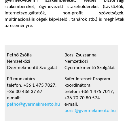
gyermekvédelmi szakembereket, webes biztonsági
szakembereket, úgynevezett stakeholdereket (távközlők,
internetszolgáltatók, non-profit szövetségek,
multinacionális cégek képviselői, tanárok stb.) is meghívtak
az eseményre.
Pethő Zsófia
Borsi Zsuzsanna
Nemzetközi
Nemzetközi
Gyermekmentő Szolgálat
Gyermekmentő Szolgálat
PR munkatárs
Safer Internet Program
telefon: +36 1 475 7027,
koordinátora
+36 30 436 37 67
telefon: +36 1 475 7017,
e-mail:
+36 70 70 80 574
petho@gyermekmento.hu
e-mail:
borsi@gyermekmento.hu