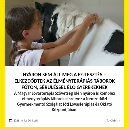
NYÁRON SEM ÁLL MEG A FEJLESZTÉS –
ELKEZDŐDTEK AZ ÉLMÉNYTERÁPIÁS TÁBOROK
FÓTON, SÉRÜLÉSSEL ÉLŐ GYEREKEKNEK
A Magyar Lovasterápia Szövetség idén nyáron is komplex
élményterápiás táborokat szervez a Nemzetközi
Gyermekmentő Szolgálat fóti Lovasterápiás és Oktató
Központjában.
2026. június 30. kedd
Tovább ≫