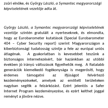
zsűri elnöke, és
György László, a Symantec magyarországi
képviseletének vezetője
adta át.
György László
,
a Symantec magyarországi képviseletének
vezetője
szintén gratulált a nyerteseknek, és elmondta,
hogy az Eurobarometer kutatások (Special Eurobarometer
404 – Cyber Security report) szerint Magyarországon a
kiberbiztonsági tudatosság szintje a fele az európai uniós
átlagénak. A gyakorlatban is kevesebbet teszünk a
biztonságos internetezésért, bár hazánkban az utóbbi
években jó irányú változások figyelhetők meg. A fiatalabb
generációk kiemelkedő fogékonysága is megerősíti, hogy
érdemes támogatni az ifjúságot felvértező
kezdeményezéseket, amelyek az említett területeken
nagyban segítik a felzárkózást. Ezért jelentős a Safer
Internet Program kezdeményezése, és ezért kelthet joggal
reményt a jövőre nézve.