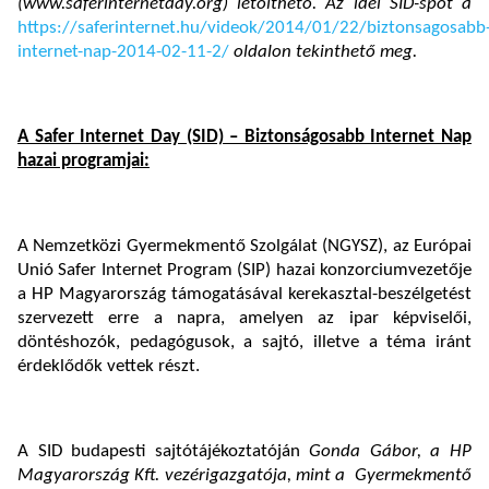
(www.saferinternetday.org) letölthető. Az idei SID-spot a
https://saferinternet.hu/videok/2014/01/22/biztonsagosabb
internet-nap-2014-02-11-2/
oldalon tekinthető meg.
A Safer Internet Day (SID) – Biztonságosabb Internet Nap
hazai programjai:
A Nemzetközi Gyermekmentő Szolgálat (NGYSZ), az Európai
Unió Safer Internet Program (SIP) hazai konzorciumvezetője
a HP Magyarország támogatásával kerekasztal-beszélgetést
szervezett erre a napra, amelyen az ipar képviselői,
döntéshozók, pedagógusok, a sajtó, illetve a téma iránt
érdeklődők vettek részt.
A SID budapesti sajtótájékoztatóján
Gonda Gábor,
a HP
Magyarország Kft. vezérigazgatója, mint a Gyermekmentő