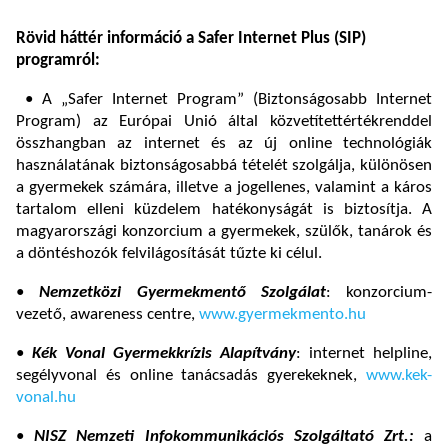
Rövid háttér információ a Safer Internet Plus (SIP)
programról:
• A „Safer Internet Program” (Biztonságosabb Internet
Program) az Európai Unió által közvetítettértékrenddel
összhangban az internet és az új online technológiák
használatának biztonságosabbá tételét szolgálja, különösen
a gyermekek számára, illetve a jogellenes, valamint a káros
tartalom elleni küzdelem hatékonyságát is biztosítja. A
magyarországi konzorcium a gyermekek, szülők, tanárok és
a döntéshozók felvilágosítását tűzte ki célul.
•
Nemzetközi Gyermekmentő Szolgálat
: konzorcium-
vezető, awareness centre,
www.gyermekmento.hu
•
Kék Vonal Gyermekkrízis Alapítvány
: internet helpline,
segélyvonal és online tanácsadás gyerekeknek,
www.kek-
vonal.hu
•
NISZ
Nemzeti Infokommunikációs Szolgáltató Zrt.:
a