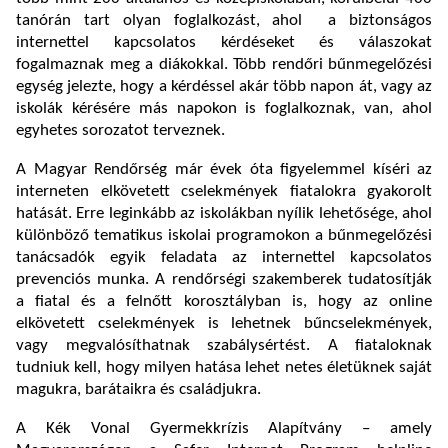
tanórán tart olyan foglalkozást, ahol a biztonságos
internettel kapcsolatos kérdéseket és válaszokat
fogalmaznak meg a diákokkal. Több rendőri bűnmegelőzési
egység jelezte, hogy a kérdéssel akár több napon át, vagy az
iskolák kérésére más napokon is foglalkoznak, van, ahol
egyhetes sorozatot terveznek.
A Magyar Rendőrség már évek óta figyelemmel kíséri az
interneten elkövetett cselekmények fiatalokra gyakorolt
hatását. Erre leginkább az iskolákban nyílik lehetősége, ahol
különböző tematikus iskolai programokon a bűnmegelőzési
tanácsadók egyik feladata az internettel kapcsolatos
prevenciós munka. A rendőrségi szakemberek tudatosítják
a fiatal és a felnőtt korosztályban is, hogy az online
elkövetett cselekmények is lehetnek bűncselekmények,
vagy megvalósíthatnak szabálysértést. A fiataloknak
tudniuk kell, hogy milyen hatása lehet netes életüknek saját
magukra, barátaikra és családjukra.
A Kék Vonal Gyermekkrízis Alapítvány – amely