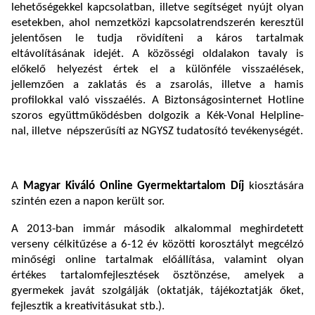
lehetőségekkel kapcsolatban, illetve segítséget nyújt olyan
esetekben, ahol nemzetközi kapcsolatrendszerén keresztül
jelentősen le tudja rövidíteni a káros tartalmak
eltávolításának idejét. A közösségi oldalakon tavaly is
előkelő helyezést értek el a különféle visszaélések,
jellemzően a zaklatás és a zsarolás, illetve a hamis
profilokkal való visszaélés. A Biztonságosinternet Hotline
szoros együttműködésben dolgozik a Kék-Vonal Helpline-
nal, illetve népszerűsíti az NGYSZ tudatosító tevékenységét.
A
Magyar Kiváló Online Gyermektartalom Díj
kiosztására
szintén ezen a napon került sor.
A 2013-ban immár második alkalommal meghirdetett
verseny célkitűzése a 6-12 év közötti korosztályt megcélzó
minőségi online tartalmak előállítása, valamint olyan
értékes tartalomfejlesztések ösztönzése, amelyek a
gyermekek javát szolgálják (oktatják, tájékoztatják őket,
fejlesztik a kreativitásukat stb.).