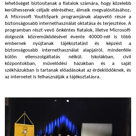
lehetőséget biztosítanak a fiatalok számára, hogy közelebb
kerülhessenek céljaik eléréséhez, álmaik megvalósításához
.
A Microsoft YouthSpark programjának alapvető része a
biztonságosabb internethasználat oktatása és terjesztése. A
programban részt vevő önkéntes fiatalok, illetve Microsoft-
dolgozók közreműködésével évente 40000-nél is több
embernek nyújtanak tájékoztatást és képzést a
biztonságosabb internethasználat alapjairól, mindenféle
külön ellenszolgáltatás nélkül. Iskolákban, civil
központokban, művelődési házakban és a saját
székházukban is tartanak előadásokat az érdeklődőknek, és
az internetet is felhasználják a tájékoztatásra.