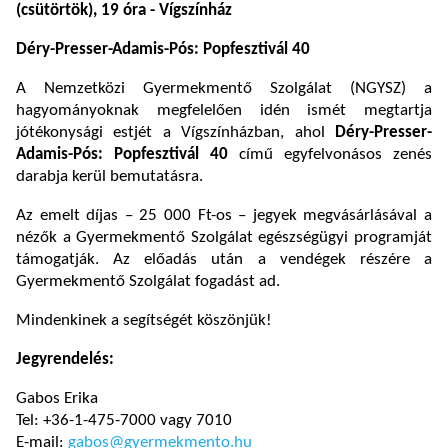
(csütörtök), 19 óra - Vígszínház
Déry-Presser-Adamis-Pós: Popfesztivál 40
A Nemzetközi Gyermekmentő Szolgálat (NGYSZ) a
hagyományoknak megfelelően idén ismét megtartja
jótékonysági estjét a Vígszínházban, ahol
Déry-Presser-
Adamis-Pós: Popfesztivál 40
című egyfelvonásos zenés
darabja kerül bemutatásra.
Az emelt díjas – 25 000 Ft-os – jegyek megvásárlásával a
nézők a Gyermekmentő Szolgálat egészségügyi programját
támogatják. Az előadás után a vendégek részére a
Gyermekmentő Szolgálat fogadást ad.
Mindenkinek a segítségét köszönjük!
Jegyrendelés:
Gabos Erika
Tel: +36-1-475-7000 vagy 7010
E-mail:
gabos@gyermekmento.hu