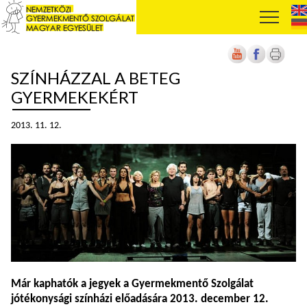
SZÍNHÁZZAL A BETEG
GYERMEKEKÉRT
2013. 11. 12.
Már kaphatók a jegyek a Gyermekmentő Szolgálat
jótékonysági színházi előadására 2013. december 12.