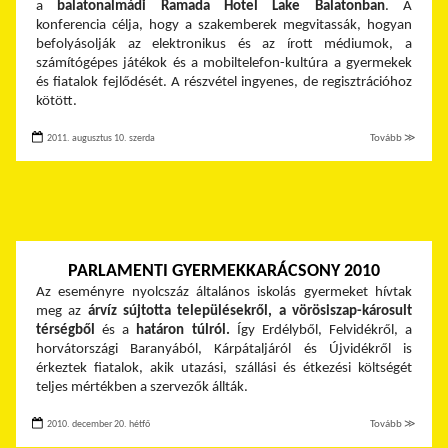
a
balatonalmádi Ramada Hotel Lake Balatonban
. A
konferencia célja, hogy a szakemberek megvitassák, hogyan
befolyásolják az elektronikus és az írott médiumok, a
számítógépes játékok és a mobiltelefon-kultúra a gyermekek
és fiatalok fejlődését. A részvétel ingyenes, de regisztrációhoz
kötött.
2011. augusztus 10. szerda
Tovább ≫
PARLAMENTI GYERMEKKARÁCSONY 2010
Az eseményre nyolcszáz általános iskolás gyermeket hívtak
meg az
árvíz sújtotta településekről, a vörösiszap-károsult
térségből
és a
határon túlról.
Így Erdélyből, Felvidékről, a
horvátországi Baranyából, Kárpátaljáról és Újvidékről is
érkeztek fiatalok, akik utazási, szállási és étkezési költségét
teljes mértékben a szervezők állták.
2010. december 20. hétfő
Tovább ≫