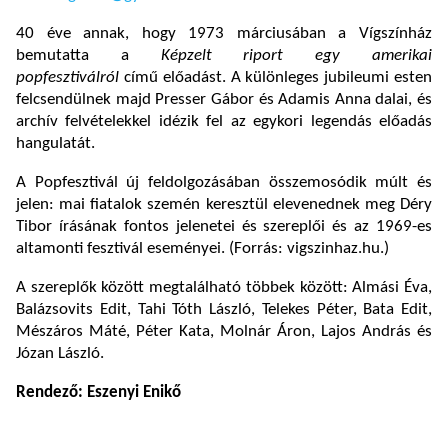
40 éve annak, hogy 1973 márciusában a Vígszínház
bemutatta a
Képzelt riport egy amerikai
popfesztiválról
című előadást. A különleges jubileumi esten
felcsendülnek majd Presser Gábor és Adamis Anna dalai, és
archív felvételekkel idézik fel az egykori legendás előadás
hangulatát.
A Popfesztivál új feldolgozásában összemosódik múlt és
jelen: mai fiatalok szemén keresztül elevenednek meg Déry
Tibor írásának fontos jelenetei és szereplői és az 1969-es
altamonti fesztivál eseményei. (Forrás: vigszinhaz.hu.)
A szereplők között megtalálható többek között: Almási Éva,
Balázsovits Edit, Tahi Tóth László, Telekes Péter, Bata Edit,
Mészáros Máté, Péter Kata, Molnár Áron, Lajos András és
Józan László.
Rendező: Eszenyi Enikő