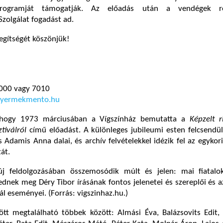
programját támogatják. Az előadás után a vendégek r
olgálat fogadást ad.
egítségét köszönjük!
7000 vagy 7010
yermekmento.hu
hogy 1973 márciusában a Vígszínház bemutatta a
Képzelt r
tiválról
című előadást. A különleges jubileumi esten felcsendü
 Adamis Anna dalai, és archív felvételekkel idézik fel az egykor
át.
 új feldolgozásában összemosódik múlt és jelen: mai fiatal
ednek meg Déry Tibor írásának fontos jelenetei és szereplői és 
ál eseményei. (Forrás: vigszinhaz.hu.)
ött megtalálható többek között: Almási Éva, Balázsovits Edit,