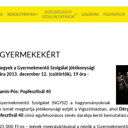
EGÉSZSÉGÜGYI
EK
RENDEZVÉNYEK
GALÉRIÁK
FELHÍVÁSOK
SZOLGÁLTATÁSOK
G GYERMEKEKÉRT
jegyek a Gyermekmentő Szolgálat jótékonysági
ára 2013. december 12. (csütörtök), 19 óra -
amis-Pós: Popfesztivál 40
Gyermekmentő Szolgálat (NGYSZ) a hagyományoknak
 ismét megtartja jótékonysági estjét a Vígszínházban, ahol
Déry
fesztivál 40
című egyfelvonásos zenés darabja kerül bemutatásr
 25 000 Ft-os – jegyek megvásárlásával a nézők a Gyermekmentő