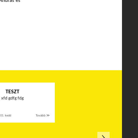
 András és
TESZT
xfd gdfg fdg
 01. kedd
Tovább ≫