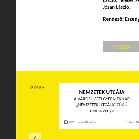
László, Telekes 
Józan László.
Rendező: Eszeny
VISSZA
206/207
NEMZETEK UTCÁJA
A VÁROSLIGETI GYERMEKNAP
„NEMZETEK UTCÁJA” CÍMŰ
rendezvénye
2010. május 10. hétfő
Tovább 