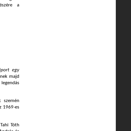
észére a
iport egy
lnek majd
i legendás
ok szemén
az 1969-es
 Tahi Tóth