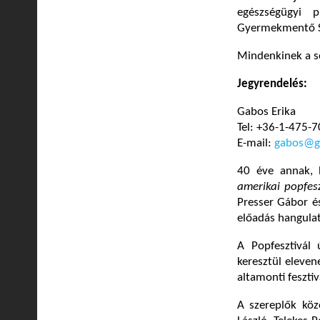
egészségügyi 
Gyermekmentő Sz
Mindenkinek a s
Jegyrendelés:
Gabos Erika
Tel: +36-1-475-
E-mail:
gabos@g
40 éve annak, 
amerikai popfesz
Presser Gábor és
előadás hangulat
A Popfesztivál
keresztül eleven
altamonti fesztiv
A szereplők köz