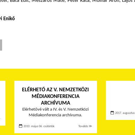
Péter, Bata Edit, Mészáros Máté, Péter Kata, Molnár Áron, Lajos
i Enikő
ELÉRHETŐ AZ V. NEMZETKÖZI
MÉDIAKONFERENCIA
ARCHÍVUMA
Elérhetővé vált a IV. és V. Nemzetközi
2017. augusztus
Médiakonferencia archívuma.
≫
2010. május 06. csütörtök
Tovább ≫