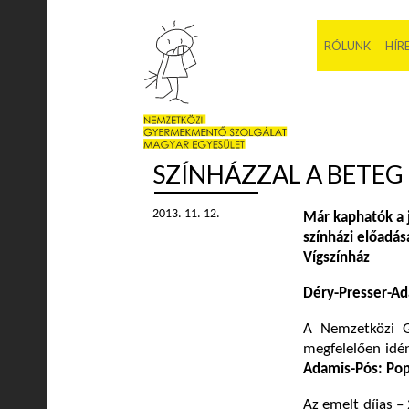
RÓLUNK
HÍR
SZÍNHÁZZAL A BETE
2013. 11. 12.
Már kaphatók a 
színházi előadás
Vígszínház
Déry-Presser-Ad
A Nemzetközi 
megfelelően idén
Adamis-Pós: Pop
Az emelt díjas –