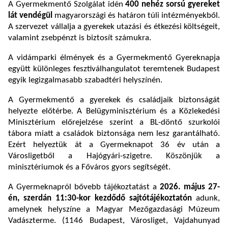
A Gyermekmentő Szolgálat idén
400 nehéz sorsú gyereket
lát vendégül
magyarországi és határon túli intézményekből.
A szervezet vállalja a gyerekek utazási és étkezési költségeit,
valamint zsebpénzt is biztosít számukra.
A vidámparki élmények és a Gyermekmentő Gyereknapja
együtt különleges fesztiválhangulatot teremtenek Budapest
egyik legizgalmasabb szabadtéri helyszínén.
A Gyermekmentő a gyerekek és családjaik biztonságát
helyezte előtérbe. A Belügyminisztérium és a Közlekedési
Minisztérium előrejelzése szerint a BL-döntő szurkolói
tábora miatt a családok biztonsága nem lesz garantálható.
Ezért helyeztük át a Gyermeknapot 36 év után a
Városligetből a Hajógyári-szigetre. Köszönjük a
minisztériumok és a Főváros gyors segítségét.
A Gyermeknapról bővebb tájékoztatást a
2026. május 27-
én, szerdán 11:30-kor kezdődő sajtótájékoztatón
adunk,
amelynek helyszíne a Magyar Mezőgazdasági Múzeum
Vadászterme. (1146 Budapest, Városliget, Vajdahunyad