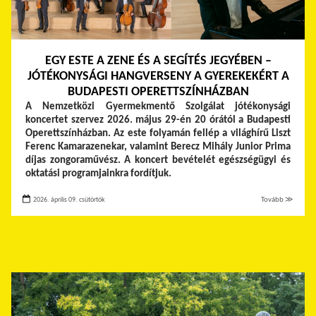
EGY ESTE A ZENE ÉS A SEGÍTÉS JEGYÉBEN –
JÓTÉKONYSÁGI HANGVERSENY A GYEREKEKÉRT A
BUDAPESTI OPERETTSZÍNHÁZBAN
A Nemzetközi Gyermekmentő Szolgálat jótékonysági
koncertet szervez 2026. május 29-én 20 órától a Budapesti
Operettszínházban. Az este folyamán fellép a világhírű Liszt
Ferenc Kamarazenekar, valamint Berecz Mihály Junior Prima
díjas zongoraművész. A koncert bevételét egészségügyi és
oktatási programjainkra fordítjuk.
2026. április 09. csütörtök
Tovább ≫