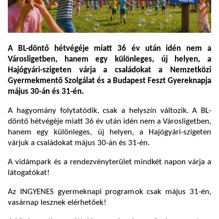
A BL-döntő hétvégéje miatt 36 év után idén nem a
Városligetben, hanem egy különleges, új helyen, a
Hajógyári-szigeten várja a családokat a Nemzetközi
Gyermekmentő Szolgálat és a Budapest Feszt Gyereknapja
május 30-án és 31-én.
A hagyomány folytatódik, csak a helyszín változik. A BL-
döntő hétvégéje miatt 36 év után idén nem a Városligetben,
hanem egy különleges, új helyen, a Hajógyári-szigeten
várjuk a családokat május 30-án és 31-én.
A vidámpark és a rendezvényterület mindkét napon várja a
látogatókat!
Az INGYENES gyermeknapi programok csak május 31-én,
vasárnap lesznek elérhetőek!