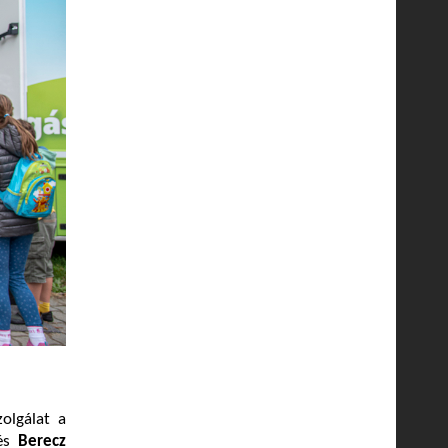
olgálat a
és
Berecz