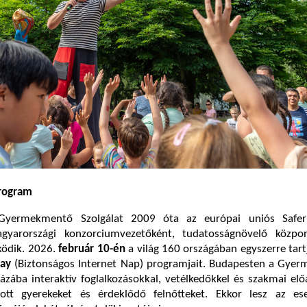
Program
Gyermekmentő Szolgálat 2009 óta az európai uniós Safer 
yarországi konzorciumvezetőként, tudatosságnövelő közpo
ködik. 2026.
február 10-én
a világ 160 országában egyszerre tar
Day
(Biztonságos Internet Nap) programjait. Budapesten a Gye
zába interaktív foglalkozásokkal, vetélkedőkkel és szakmai el
ott gyerekeket és érdeklődő felnőtteket. Ekkor lesz az e