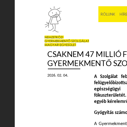
RÓLUNK
HÍR
CSAKNEM 47 MILLIÓ
GYERMEKMENTŐ SZO
2026. 02. 04.
A Szolgálat fe
felügyelőbizott
egészségügyi
fókuszterületét
egyéb kérelemrő
Gyógyítás szám
A Gyermekmen