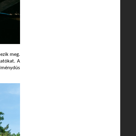
ezik meg.
atókat. A
lménydús