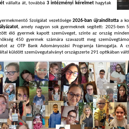
ét
vállalta át, továbbá
3 intézményi kérelmet
hagytak
yermekmentő Szolgálat vezetősége
2026-ban újraindította
a ko
lyázatot
, amely nagyon sok gyermeknek segített: 2025-ben 
ött élő gyermek kapott szemüveget, szinte az ország minden
lnökség 450 gyermek számára szavazott meg szemüvegtámog
atot az OTP Bank Adományozási Programja támogatja. A c
tal küldött szemüvegutalványt országszerte 291 optikában válth