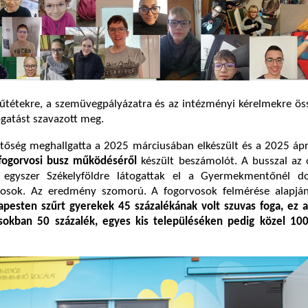
űtétekre, a szemüvegpályázatra és az intézményi kérelmekre ös
gatást szavazott meg.
tőség meghallgatta a 2025 márciusában elkészült és a 2025 ápri
fogorvosi busz működéséről
készült beszámolót. A busszal az 
s egyszer Székelyföldre látogattak el a Gyermekmentőnél d
vosok. Az eredmény szomorú. A fogorvosok felmérése alapjá
apesten szűrt gyerekek
45 százalékának volt szuvas foga, ez 
sokban 50 százalék, egyes kis településéken pedig közel 100