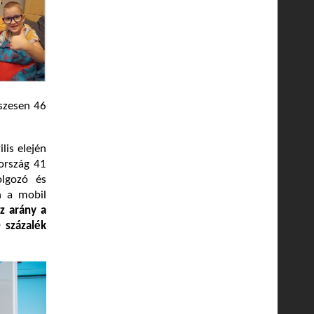
szesen 46
lis elején
ország 41
olgozó és
n a mobil
az arány a
 százalék