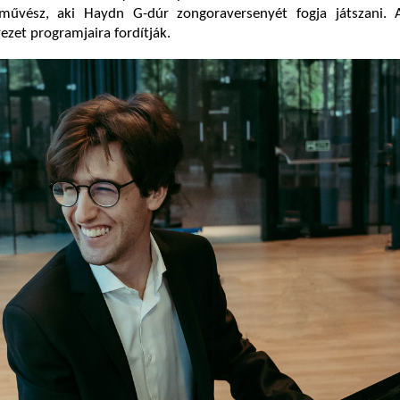
űvész, aki Haydn G-dúr zongoraversenyét fogja játszani. 
ezet programjaira fordítják.