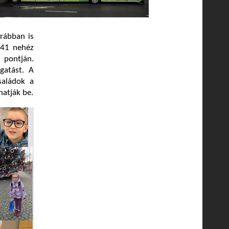
rábban is
541 nehéz
 pontján.
atást. A
saládok a
atják be.