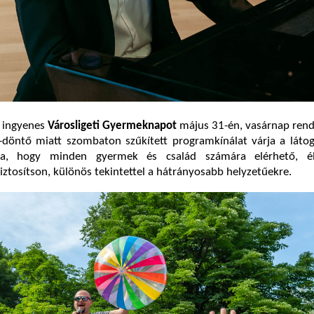
 ingyenes
Városligeti Gyermeknapot
május 31-én, vasárnap rend
-döntő miatt szombaton szűkített programkínálat várja a látog
lja, hogy minden gyermek és család számára elérhető, é
iztosítson, különös tekintettel a hátrányosabb helyzetűekre.