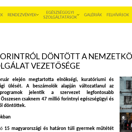
EGÉSZSÉGÜGYI
EK
RENDEZVÉNYEK
GALÉRIÁK
FELHÍVÁSOK
SZOLGÁLTATÁSOK
 FORINTRÓL DÖNTÖTT A NEMZETKÖ
LGÁLAT VEZETŐSÉGE
bruár elején megtartotta elnökségi, kuratóriumi és
sági ülését. A beszámolók alapján változatlanul az
 programok jelentik a szervezet legfontosabb
. Összesen csaknem 47 millió forintnyi egészségügyi és
l döntöttek.
okban
tő
15 magyarországi és határon túli gyermek műtétét