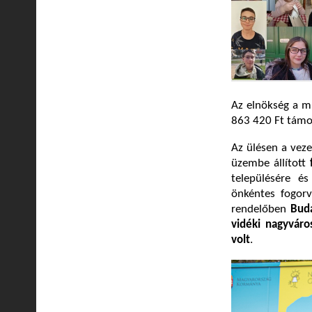
Az elnökség a m
863 420 Ft támo
Az ülésen a veze
üzembe állított
településére é
önkéntes fogor
rendelőben
Bud
vidéki nagyváro
volt
.