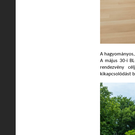
A hagyományos,
A május 30-i BL
rendezvény cé
kikapcsolódást b