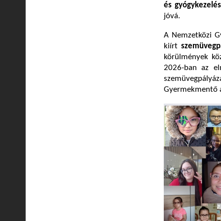
és gyógykezelés
jóvá.
A Nemzetközi G
kiírt
szemüvegpá
körülmények köz
2026-ban az e
szemüvegpályáz
Gyermekmentő ál