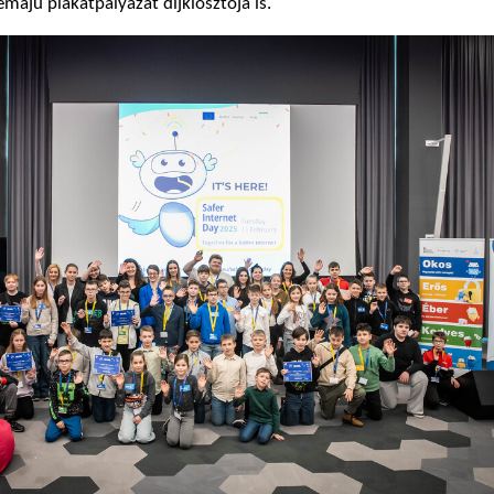
émájú plakátpályázat díjkiosztója is.