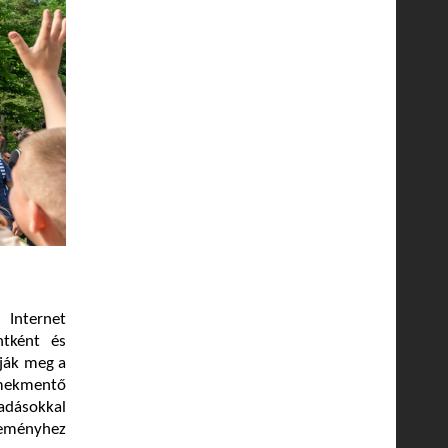
Internet
ntként és
tják meg a
rmekmentő
őadásokkal
seményhez