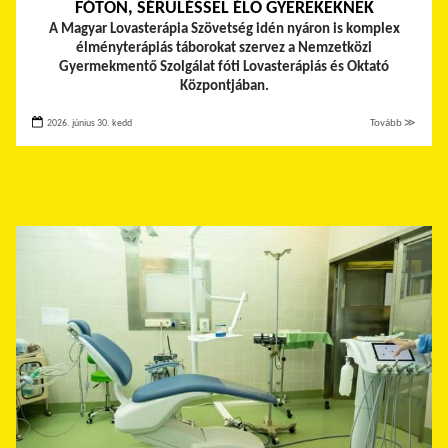
FÓTON, SÉRÜLÉSSEL ÉLŐ GYEREKEKNEK
A Magyar Lovasterápia Szövetség idén nyáron is komplex
élményterápiás táborokat szervez a Nemzetközi
Gyermekmentő Szolgálat fóti Lovasterápiás és Oktató
Központjában.
2026. június 30. kedd
Tovább ≫