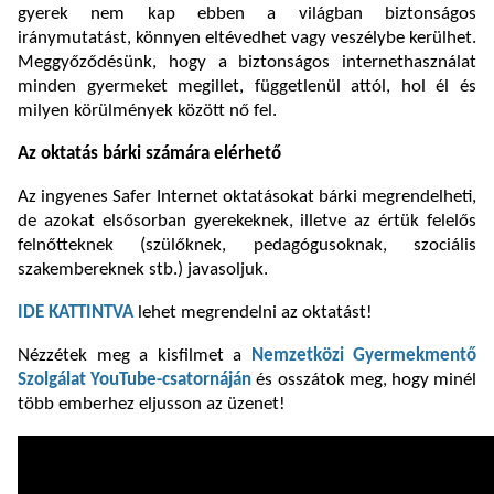
gyerek nem kap ebben a világban biztonságos
iránymutatást, könnyen eltévedhet vagy veszélybe kerülhet.
Meggyőződésünk, hogy a biztonságos internethasználat
minden gyermeket megillet, függetlenül attól, hol él és
milyen körülmények között nő fel.
Az oktatás bárki számára elérhető
Az ingyenes Safer Internet oktatásokat bárki megrendelheti,
de azokat elsősorban gyerekeknek, illetve az értük felelős
felnőtteknek (szülőknek, pedagógusoknak, szociális
szakembereknek stb.) javasoljuk.
IDE KATTINTVA
lehet megrendelni az oktatást!
Nézzétek meg a kisfilmet a
Nemzetközi Gyermekmentő
Szolgálat YouTube-csatornáján
és osszátok meg, hogy minél
több emberhez eljusson az üzenet!