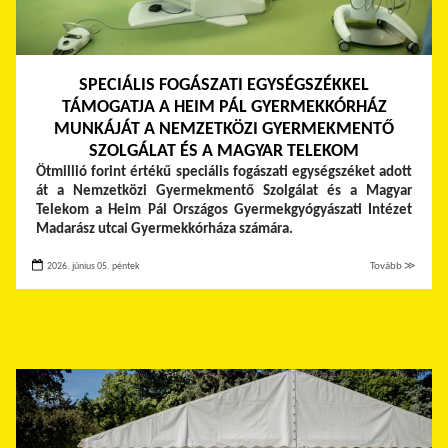
SPECIÁLIS FOGÁSZATI EGYSÉGSZÉKKEL
TÁMOGATJA A HEIM PÁL GYERMEKKÓRHÁZ
MUNKÁJÁT A NEMZETKÖZI GYERMEKMENTŐ
SZOLGÁLAT ÉS A MAGYAR TELEKOM
Ötmillió forint értékű speciális fogászati egységszéket adott
át a Nemzetközi Gyermekmentő Szolgálat és a Magyar
Telekom a Heim Pál Országos Gyermekgyógyászati Intézet
Madarász utcai Gyermekkórháza számára.
2026. június 05. péntek
Tovább ≫