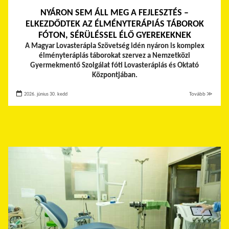
NYÁRON SEM ÁLL MEG A FEJLESZTÉS –
ELKEZDŐDTEK AZ ÉLMÉNYTERÁPIÁS TÁBOROK
FÓTON, SÉRÜLÉSSEL ÉLŐ GYEREKEKNEK
A Magyar Lovasterápia Szövetség idén nyáron is komplex
élményterápiás táborokat szervez a Nemzetközi
Gyermekmentő Szolgálat fóti Lovasterápiás és Oktató
Központjában.
2026. június 30. kedd
Tovább ≫