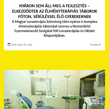
NYÁRON SEM ÁLL MEG A FEJLESZTÉS –
ELKEZDŐDTEK AZ ÉLMÉNYTERÁPIÁS TÁBOROK
FÓTON, SÉRÜLÉSSEL ÉLŐ GYEREKEKNEK
A Magyar Lovasterápia Szövetség idén nyáron is komplex
élményterápiás táborokat szervez a Nemzetközi
Gyermekmentő Szolgálat fóti Lovasterápiás és Oktató
Központjában.
2026. június 30. kedd
Tovább ≫