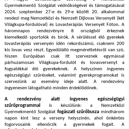
Gyermekmentő Szolgálat védnökségével és támogatásával
2024. szeptember 27-e és 29-e között 20. alkalommal
rendezi meg Nemzetközi és Nemzeti Díjlovas Versenyét (két
Világkupa-fordulóval) és Lovasterápiás Versenyét Fóton. A
háromnapos rendezvényre 8 országból érkeznek
kiemelkedő sportolók és bírók. A sérüléssel élő gyerekek
lovasterápiás versenyén idén rekordszámú, csaknem 200
kis lovas vesz részt. Egyedülálló megmérettetésről van szó,
hiszen Európában csak itt szerveznek egymással
párhuzamosan Világkupa-fordulót és lovasversenyt a
fogyatékkal élő gyerekeknek. A helyszínen ingyenes
egészségügyi szűréseket, valamint gyerekprogramokat is
szervezünk az esemény ideje alatt. A rendezvény
ingyenesen látogatható minden érdeklődőnek.
A rendezvény alatt ingyenes egészségügyi
szűrőprogrammal
is készülünk: a Nemzetközi
Gyermekmentő Szolgálat
fogászati szűrőbusza
mindhárom
napon kint lesz a verseny helyszínén, ahol önkéntes
fogorvosaink ellenőrzik a gyermekek fogait. A