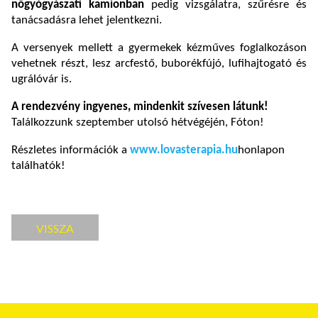
nőgyógyászati kamionban
pedig vizsgálatra, szűrésre és
tanácsadásra lehet jelentkezni.
A versenyek mellett a gyermekek kézműves foglalkozáson
vehetnek részt, lesz arcfestő, buborékfújó, lufihajtogató és
ugrálóvár is.
A rendezvény ingyenes, mindenkit szívesen látunk!
Találkozzunk szeptember utolsó hétvégéjén, Fóton!
Részletes információk a
www.lovasterapia.hu
honlapon
találhatók!
VISSZA