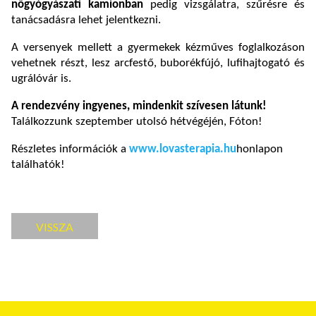
nőgyógyászati kamionban
pedig vizsgálatra, szűrésre és
tanácsadásra lehet jelentkezni.
A versenyek mellett a gyermekek kézműves foglalkozáson
vehetnek részt, lesz arcfestő, buborékfújó, lufihajtogató és
ugrálóvár is.
A rendezvény ingyenes, mindenkit szívesen látunk!
Találkozzunk szeptember utolsó hétvégéjén, Fóton!
Részletes információk a
www.lovasterapia.hu
honlapon
találhatók!
VISSZA