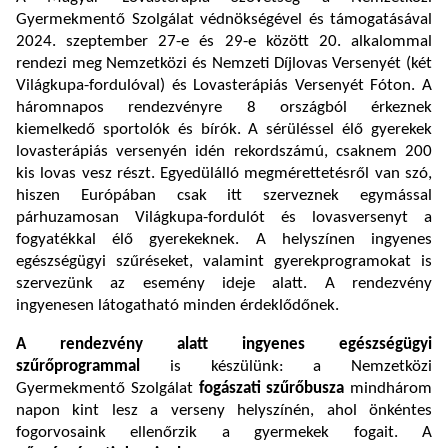
Gyermekmentő Szolgálat védnökségével és támogatásával
2024. szeptember 27-e és 29-e között 20. alkalommal
rendezi meg Nemzetközi és Nemzeti Díjlovas Versenyét (két
Világkupa-fordulóval) és Lovasterápiás Versenyét Fóton. A
háromnapos rendezvényre 8 országból érkeznek
kiemelkedő sportolók és bírók. A sérüléssel élő gyerekek
lovasterápiás versenyén idén rekordszámú, csaknem 200
kis lovas vesz részt. Egyedülálló megmérettetésről van szó,
hiszen Európában csak itt szerveznek egymással
párhuzamosan Világkupa-fordulót és lovasversenyt a
fogyatékkal élő gyerekeknek. A helyszínen ingyenes
egészségügyi szűréseket, valamint gyerekprogramokat is
szervezünk az esemény ideje alatt. A rendezvény
ingyenesen látogatható minden érdeklődőnek.
A rendezvény alatt ingyenes egészségügyi
szűrőprogrammal
is készülünk: a Nemzetközi
Gyermekmentő Szolgálat
fogászati szűrőbusza
mindhárom
napon kint lesz a verseny helyszínén, ahol önkéntes
fogorvosaink ellenőrzik a gyermekek fogait. A