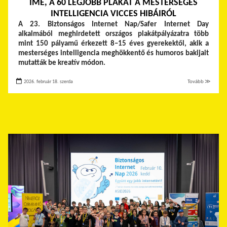
ÍME, A 60 LEGJOBB PLAKÁT A MESTERSÉGES
INTELLIGENCIA VICCES HIBÁIRÓL
A 23. Biztonságos Internet Nap/Safer Internet Day
alkalmából meghirdetett országos plakátpályázatra több
mint 150 pályamű érkezett 8–15 éves gyerekektől, akik a
mesterséges intelligencia meghökkentő és humoros bakijait
mutatták be kreatív módon.
2026. február 18. szerda
Tovább ≫