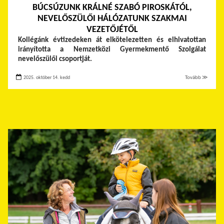
BÚCSÚZUNK KRÁLNÉ SZABÓ PIROSKÁTÓL,
NEVELŐSZÜLŐI HÁLÓZATUNK SZAKMAI
VEZETŐJÉTŐL
Kollégánk évtizedeken át elkötelezetten és elhivatottan
irányította a Nemzetközi Gyermekmentő Szolgálat
nevelőszülői csoportját.
2025. október 14. kedd
Tovább ≫