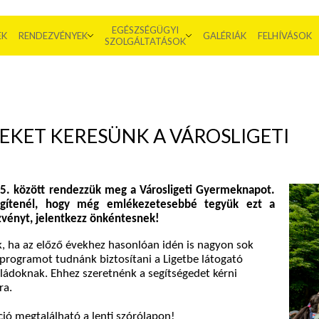
EGÉSZSÉGÜGYI
EK
RENDEZVÉNYEK
GALÉRIÁK
FELHÍVÁSOK
SZOLGÁLTATÁSOK
SEKET KERESÜNK A VÁROSLIGETI
5. között rendezzük meg a Városligeti Gyermeknapot.
egítenél, hogy még emlékezetesebbé tegyük ezt a
vényt, jelentkezz önkéntesnek!
, ha az előző évekhez hasonlóan idén is nagyon sok
 programot tudnánk biztosítani a Ligetbe látogató
ládoknak. Ehhez szeretnénk a segítségedet kérni
ra.
ó megtalálható a lenti szórólapon!