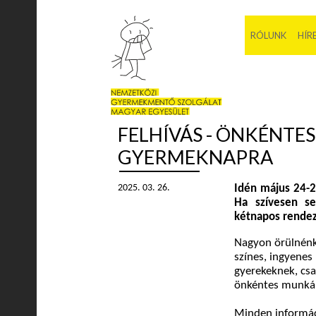
RÓLUNK
HÍR
FELHÍVÁS - ÖNKÉNTE
GYERMEKNAPRA
2025. 03. 26.
Idén május 24-2
Ha szívesen s
kétnapos rendez
Nagyon örülnénk
színes, ingyenes
gyerekeknek, csa
önkéntes munká
Minden informáci