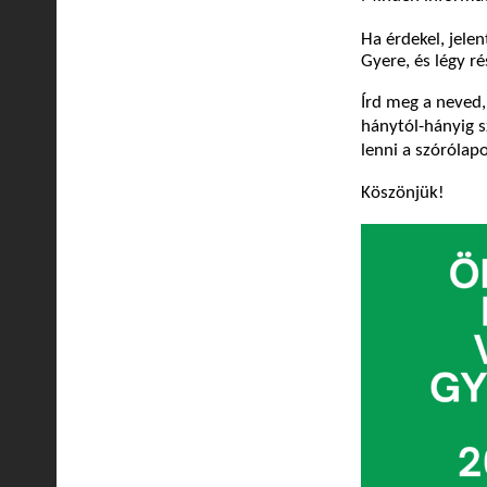
Ha érdekel, jelen
Gyere, és légy r
Írd meg a neved,
hánytól-hányig s
lenni a szórólapo
Köszönjük!