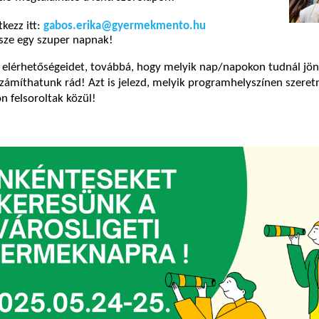
tkezz itt:
gabos.erika@gyermekmento.hu
észe egy szuper napnak!
 elérhetőségeidet, továbbá, hogy melyik nap/napokon tudnál jön
zámíthatunk rád! Azt is jelezd, melyik programhelyszínen szeretn
n felsoroltak közül!