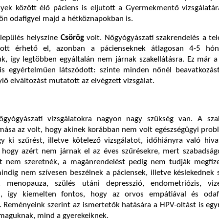
yek között élő páciens is eljutott a Gyermekmentő vizsgálatár
ön odafigyel majd a hétköznapokban is.
elepülés helyszíne
Csörög
volt. Nőgyógyászati szakrendelés a te
cott érhető el, azonban a pácienseknek átlagosan 4-5 hón
k, így legtöbben egyáltalán nem járnak szakellátásra. Ez már a 
s egyértelműen látszódott: szinte minden nőnél beavatkozást
ylő elváltozást mutatott az elvégzett vizsgálat.
őgyógyászati vizsgálatokra nagyon nagy szükség van. A sz
mása az volt, hogy akinek korábban nem volt egészségügyi prob
ki szűrést, illetve kötelező vizsgálatot, időhiányra való hiva
, hogy azért nem járnak el az éves szűrésekre, mert szabadság
zt nem szeretnék, a magánrendelést pedig nem tudják megfize
ndig nem szívesen beszélnek a páciensek, illetve késlekednek 
, menopauza, szülés utáni depresszió, endometriózis, vizel
), így kiemelten fontos, hogy az orvos empátiával és odafi
k. Reményeink szerint az ismertetők hatására a HPV-oltást is eg
maguknak, mind a gyerekeiknek.