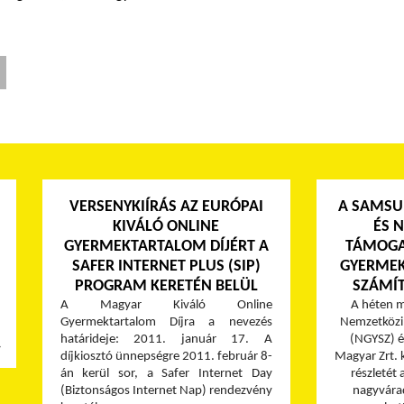
VERSENYKIÍRÁS AZ EURÓPAI
A SAMSU
KIVÁLÓ ONLINE
ÉS 
GYERMEKTARTALOM DÍJÉRT A
TÁMOGA
SAFER INTERNET PLUS (SIP)
GYERMEK
PROGRAM KERETÉN BELÜL
SZÁMÍT
A Magyar Kiváló Online
A héten m
Gyermektartalom Díjra a nevezés
Nemzetközi
határideje: 2011. január 17. A
(NGYSZ) é
≫
díjkiosztó ünnepségre 2011. február 8-
Magyar Zrt. 
án kerül sor, a Safer Internet Day
részletét 
(Biztonságos Internet Nap) rendezvény
nagyvárad