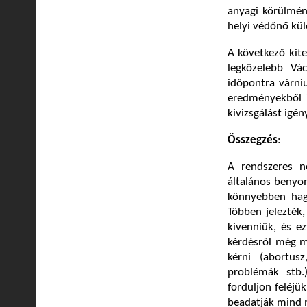
anyagi körülmén
helyi védőnő kül
A következő kit
legközelebb Vá
időpontra várniu
eredményekből i
kivizsgálást igén
Összegzés
:
A rendszeres n
általános benyo
könnyebben hagy 
Többen jelezték
kivenniük, és e
kérdésről még mi
kérni (abortusz
problémák stb.
forduljon feléjü
beadatják mind 