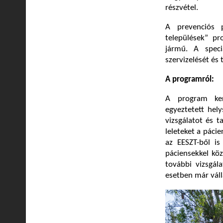
részvétel.
A prevenciós
települések” pr
jármű.
A speci
szervizelését és 
A programról:
A program kere
egyeztetett hely
vizsgálatot és t
leleteket a páci
az EESZT-ből is
páciensekkel köz
további vizsgál
esetben már váll