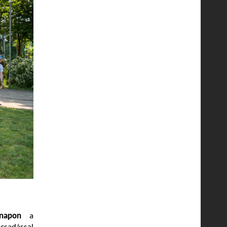
knapon
a