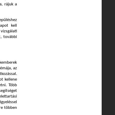
a, rájuk a
lepüléshez
apot kell
vizsgálati
, további
akemberek
lémája, az
tkozással.
ot kellene
tni. Több
segítséget
ettartási
gyeléssel
yre többen