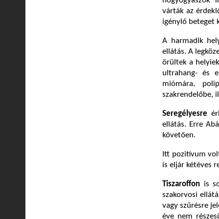
nőgyógyászok i
várták az érdekl
igénylő beteget k
A harmadik hel
ellátás. A legkö
örültek a helyie
ultrahang- és e
miómára, polip
szakrendelőbe, i
Seregélyesre
érk
ellátás. Erre Ab
követően.
Itt pozitívum vo
is eljár kétéves 
Tiszaroffon
is s
szakorvosi ellát
vagy szűrésre je
éve nem részesü