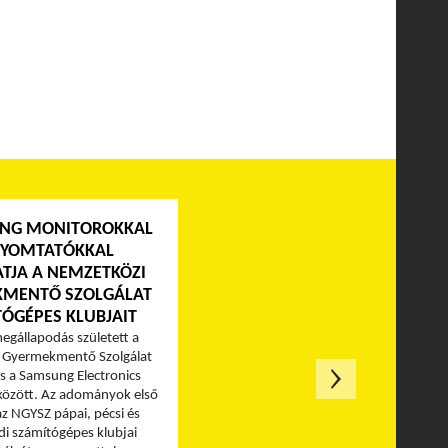
NG MONITOROKKAL
NYOMTATÓKKAL
TJA A NEMZETKÖZI
MENTŐ SZOLGÁLAT
ÓGÉPES KLUBJAIT
egállapodás született a
 Gyermekmentő Szolgálat
s a Samsung Electronics
között. Az adományok első
az NGYSZ pápai, pécsi és
i számítógépes klubjai