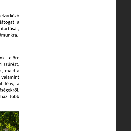
lzárkózó
látogat a
tartását,
számunkra.
ink előre
i szűrést,
ik, majd a
, valamint
ül fény, a
őségekről,
rház több