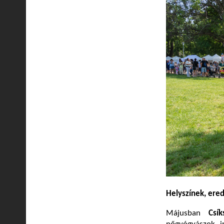
Helyszínek, er
Májusban
Csík