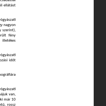
csadással
i ellátást
ógyászati
így nagyon
 szerint),
rült fény
illetékes
ógyászati
ozási időt
mográfiára
ógyászati
májuk van,
aki már 10
tű, rossz