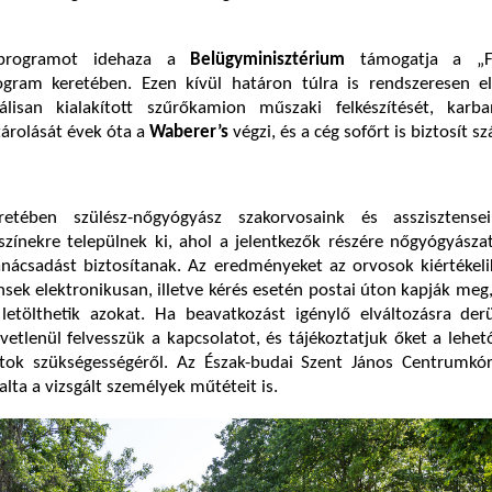
 programot idehaza a
Belügyminisztérium
támogatja a „Fe
ogram keretében. Ezen kívül határon túlra is rendszeresen el
álisan kialakított szűrőkamion műszaki felkészítését, karban
tárolását évek óta a
Waberer’s
végzi, és a cég sofőrt is biztosít 
tében szülész-nőgyógyász szakorvosaink és asszisztense
színekre települnek ki, ahol a jelentkezők részére nőgyógyászat
anácsadást biztosítanak. Az eredményeket az orvosok kiértékel
ensek elektronikusan, illetve kérés esetén postai úton kapják meg
 letölthetik azokat. Ha beavatkozást igénylő elváltozásra der
vetlenül felvesszük a kapcsolatot, és tájékoztatjuk őket a lehet
atok szükségességéről. Az Észak-budai Szent János Centrumkó
alta a vizsgált személyek műtéteit is.