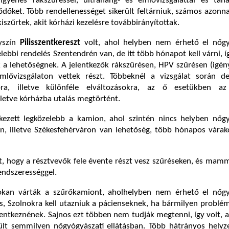
ngyenes rákszűréssel,
ultrahang- és emlővizsgálattal
és taná
ődőket. Több rendellenességet sikerült feltárniuk, számos azonnal
iszűrtek, akit kórházi kezelésre továbbirányítottak.
yszín
Pilisszentkereszt
volt, ahol
helyben nem érhető el nőgy
zelebbi rendelés Szentendrén van, de itt több hónapot kell várni, 
k a lehetőségnek.
A jelentkezők r
ákszűrésen, HPV szűrésen (igény
mlővizsgálaton vettek részt. Többeknél a vizsgálat során de
ra, illetve különféle elváltozásokra, az ő esetükben az 
lletve kórházba utalás megtörtént.
ezett legközelebb a kamion, ahol szintén nincs helyben nőgy
án, illetve Székesfehérváron van lehetőség, több hónapos várak
lt, hogy a résztvevők fele évente részt vesz szűréseken, és mam
rendszerességgel.
okan várták a szűrőkamiont, aholhelyben nem érhető el nőgy
ás, Szolnokra kell utazniuk a pácienseknek, ha bármilyen problé
lentkeznének. Sajnos ezt többen nem tudják megtenni, így volt, 
lt semmilyen nőgyógyászati ellátásban. Több hátrányos helyze