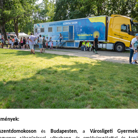
edmények:
szentdomokoson
és
Budapesten
, a
Városligeti Gyerme