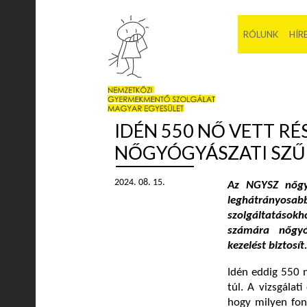
RÓLUNK
HÍR
IDÉN 550 NŐ VETT R
NŐGYÓGYÁSZATI SZŰ
2024. 08. 15.
Az NGYSZ nőgyó
leghátrányos
szolgáltatásokh
számára
nőgyó
kezelést biztosít
Idén eddig 550 n
túl. A vizsgálat
hogy milyen fon