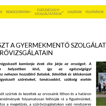
EGÉSZSÉGÜGYI
EK
RENDEZVÉNYEK
GALÉRIÁK
FELHÍVÁSOK
SZOLGÁLTATÁSOK
ÉSZT A GYERMEKMENTŐ SZOLGÁLAT
RŐVIZSGÁLATAIN
gyászati kamionja évek óta járja az országot. A
abb helyzetben lévő, így az egészségügyi
oz nehezen hozzáférő fiatalok, felnőttek és időskorúak
gyászati szűréseket
, tanácsadást, szükség esetén
.
őt szűrtek és kezeltek az orvosaink itthon és a határon
i eredmények folyamatosan felhívják rá a figyelmünket,
tos a megelőzés, a szűrővizsgálatokon való rendszeres