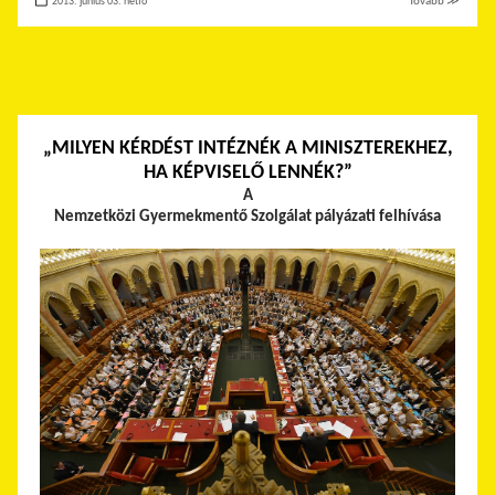
2013. június 03. hétfő
Tovább ≫
„MILYEN KÉRDÉST INTÉZNÉK A MINISZTEREKHEZ,
HA KÉPVISELŐ LENNÉK?”
A
Nemzetközi Gyermekmentő Szolgálat pályázati felhívása