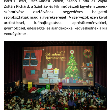
Bartus Berci, Rácz-Almási Vivien, Szabó Cintia és Vajda
Zoltán Richárd, a Színház- és Filmművészeti Egyetem zenés-
színművész osztályának negyedéves hallgatói
szórakoztatják majd a gyereksereget. A szervezők ezen kívül
arcfestéssel, lufihajtogatással, aprósüteményekkel,
gyümölccsel, édességgel és ajándékokkal kedveskednek a kis
vendégeknek.