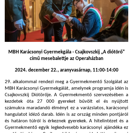
MBH Karácsonyi Gyermekgála - Csajkovszkij „A diótörő”
című mesebalettje az Operaházban
2024. december 22., aranyvasárnap, 11:00-14:00
29. alkalommal rendezi meg a Gyermekmentő Szolgálat az
MBH Karácsonyi Gyermekgálát, amelynek programja idén is
Csajkovszkij Diótörője. A Gyermekmentő szervezésében a
kezdetek óta 27 000 gyereket bűvölt el és nyújtott
számukra maradandó élményt ez a varázslatos, karácsonyi
hangulatot idéző darab. Idén is az ország minden pontjáról
és határon túlról is érkeznek gyerekek. A hitelintézet és a
Gyermekmentő egyik legkedvesebb karácsonyi ajándéka ez