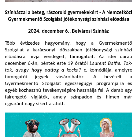
Színházzal a beteg, rászoruló gyermekekért -
A Nemzetközi
Gyermekmentő Szolgálat jótékonysági színházi előadása
2024. december 6., Belvárosi Színház
Több évtizedes hagyomány, hogy a Gyermekmentő
Szolgálat a karácsonyi időszakban jótékonysági színházi
előadásra hívja vendégeit, támogatóit. Az idei darab
december 6-án, péntek este 19 órától
Laurent Baffie: Tok-
tok, avagy hogy pattog a kocka?
c. komédiája, amelyre
támogatói jegyek vásárolhatók. A bevételt a
Gyermekmentő Szolgálat egészségügyi programjaira és
egyéb közhasznú tevékenységére használja fel. A darab egy
falrengető vígjáték, amely színpadon és filmen már
egyaránt nagy sikert aratott.