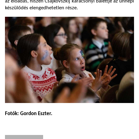
az előadás, hiszen Csajkovszkij karácsonyi balettje az ünnepi
készülődés elengedhetetlen része.
Fotók: Gordon Eszter.