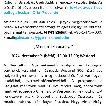
Rohonyi Barnabás, Cseh Judit, a rendező Paczolay Béla. Az
előadásról bővebben itt lehet olvasni:
Tok-tok avagy hogy
pattog a kocka? - Orlai Produkció
Az emelt díjas – 38 000 Ft-os – jegyek megvásárlásával a
nézők a Gyermekmentő Szolgálat egészségügyi és oktatási
programját támogatják.
Jegyrendelés:
Tel: +36-1-475-7000;
E-mail:
gabos.erika@gyermekmento.hu
„Mindenki Karácsonya”
2024. december 9. (hétfő), 13:00-15:00; Westend
A Nemzetközi Gyermekmentő Szolgálat és támogató
partnerei, valamint a házigazda Westend 300 hátrányos
helyzetű gyermeket hív meg budapesti és Pest vármegyei
iskolákból, gyermekintézményekből. A programot a
Szolgálat már több mint 30 éve rendezi meg, ebből több
mint két évtizede a Cinema City Westend ad neki otthont. A
rendezvény egyik fénypontja a Budapesti Operettszínház
musical-műsora. Idén Bayer Fruzsina, Nagy Alma Virág,