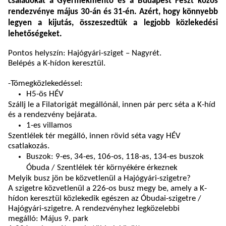
családokat a Gyermekmentő és a Budapest Feszt közös
rendezvénye május 30-án és 31-én. Azért, hogy könnyebb
legyen a kijutás, összeszedtük a legjobb közlekedési
lehetőségeket.
Pontos helyszín: Hajógyári-sziget – Nagyrét.
Belépés a K-hídon keresztül.
-
Tömegközlekedéssel:
H5-ös HÉV
Szállj le a Filatorigát megállónál, innen pár perc séta a K-híd
és a rendezvény bejárata.
1-es villamos
Szentlélek tér megálló, innen rövid séta vagy HÉV
csatlakozás.
Buszok: 9-es, 34-es, 106-os, 118-as, 134-es buszok
Óbuda / Szentlélek tér környékére érkeznek
Melyik busz jön be közvetlenül a Hajógyári-szigetre?
A szigetre közvetlenül a 226-os busz megy be, amely a K-
hídon keresztül közlekedik egészen az Óbudai-szigetre /
Hajógyári-szigetre. A rendezvényhez legközelebbi
megálló: Május 9. park