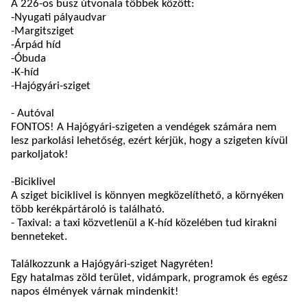
A 226-os busz útvonala többek között:
-Nyugati pályaudvar
-Margitsziget
-Árpád híd
-Óbuda
-K-híd
-Hajógyári-sziget
-
Autóval
FONTOS! A Hajógyári-szigeten a vendégek számára nem
lesz parkolási lehetőség, ezért kérjük, hogy a szigeten kívül
parkoljatok!
-
Biciklivel
A sziget biciklivel is könnyen megközelíthető, a környéken
több kerékpártároló is található.
- Taxival: a taxi közvetlenül a K-híd közelében tud kirakni
benneteket.
Találkozzunk a Hajógyári-sziget Nagyréten!
Egy hatalmas zöld terület, vidámpark, programok és egész
napos élmények várnak mindenkit!