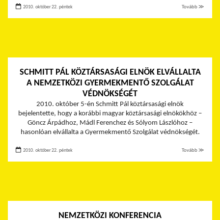
2010. október 22. péntek
Tovább ≫
SCHMITT PÁL KÖZTÁRSASÁGI ELNÖK ELVÁLLALTA
A NEMZETKÖZI GYERMEKMENTŐ SZOLGÁLAT
VÉDNÖKSÉGÉT
2010. október 5-én Schmitt Pál köztársasági elnök
bejelentette, hogy a korábbi magyar köztársasági elnökökhöz –
Göncz Árpádhoz, Mádl Ferenchez és Sólyom Lászlóhoz –
hasonlóan elvállalta a Gyermekmentő Szolgálat védnökségét.
2010. október 22. péntek
Tovább ≫
NEMZETKÖZI KONFERENCIA