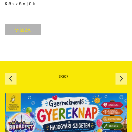
K ö s z ö n j ü k!
VISSZA
3/207