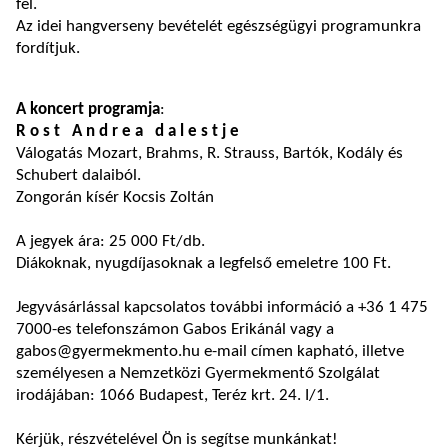
fel.
Az idei hangverseny bevételét egészségügyi programunkra
fordítjuk.
A koncert programja
:
R o s t A n d r e a d a l e s t j e
Válogatás Mozart, Brahms, R. Strauss, Bartók, Kodály és
Schubert dalaiból.
Zongorán kísér Kocsis Zoltán
A jegyek ára: 25 000 Ft/db.
Diákoknak, nyugdíjasoknak a legfelső emeletre 100 Ft.
Jegyvásárlással kapcsolatos további információ a +36 1 475
7000-es telefonszámon Gabos Erikánál vagy a
gabos@gyermekmento.hu e-mail címen kapható, illetve
személyesen a Nemzetközi Gyermekmentő Szolgálat
irodájában: 1066 Budapest, Teréz krt. 24. I/1.
Kérjük, részvételével Ön is segítse munkánkat!