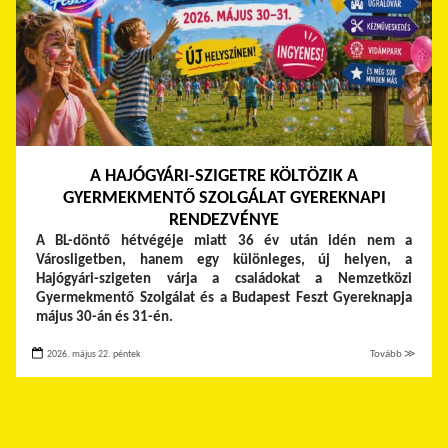
A HAJÓGYÁRI-SZIGETRE KÖLTÖZIK A
GYERMEKMENTŐ SZOLGÁLAT GYEREKNAPI
RENDEZVÉNYE
A BL-döntő hétvégéje miatt 36 év után idén nem a
Városligetben, hanem egy különleges, új helyen, a
Hajógyári-szigeten várja a családokat a Nemzetközi
Gyermekmentő Szolgálat és a Budapest Feszt Gyereknapja
május 30-án és 31-én.
2026. május 22. péntek
Tovább ≫