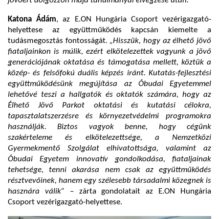
jövőért dolgozzon majd tanulmányai elvégzése után.”
Katona Ádám
, az E.ON Hungária Csoport vezérigazgató-
helyettese az együttműködés kapcsán kiemelte a
tudásmegosztás fontosságát
. „Hisszük, hogy az élhető jövő
fiataljainkon is múlik, ezért elkötelezettek vagyunk a jövő
generációjának oktatása és támogatása mellett, köztük a
közép- és felsőfokú duális képzés iránt. Kutatás-fejlesztési
együttműködésünk megújítása az Óbudai Egyetemmel
lehetővé teszi a hallgatók és oktatók számára, hogy az
Élhető Jövő Parkot oktatási és kutatási célokra,
tapasztalatszerzésre és környezetvédelmi programokra
használják. Biztos vagyok benne, hogy cégünk
szakérteleme és elkötelezettsége, a Nemzetközi
Gyermekmentő Szolgálat elhivatottsága, valamint az
Óbudai Egyetem innovatív gondolkodása, fiataljainak
tehetsége, tenni akarása nem csak az együttműködés
résztvevőinek, hanem egy szélesebb társadalmi közegnek is
hasznára válik”
– zárta gondolatait az E.ON Hungária
Csoport vezérigazgató-helyettese.