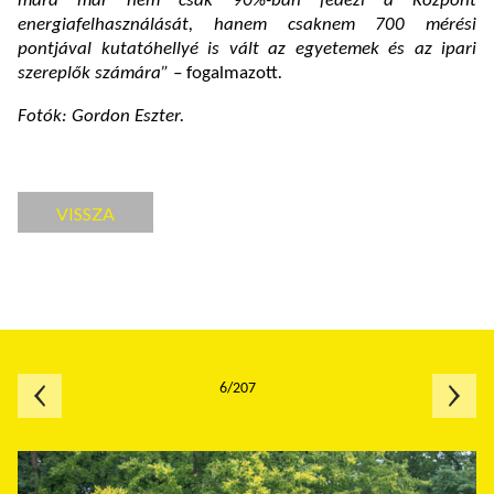
mára már nem csak 90%-ban fedezi a Központ
energiafelhasználását, hanem csaknem 700 mérési
pontjával kutatóhellyé is vált az egyetemek és az ipari
szereplők számára” –
fogalmazott
.
Fotók: Gordon Eszter.
VISSZA
6/207