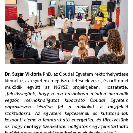
Dr. Sugár Viktória
PhD, az Óbudai Egyetem rektorhelyettese
kiemelte, az egyetem megtiszteltetésnek veszi, és örömmel
működik együtt az NGYSZ projektjében. Hozzátette:
„felelősségünk, hogy a ma hazánkban minden harmadik
végzős mérnökhallgatót kibocsátó Óbudai Egyetem
naprakészen készítse fel a diákokat a megfelelő
szaktudásra. Az egyetem képzéseinek és kutatásainak
központi eleme a fenntartható energetika, és törekvésünk
az, hogy mintegy tizenkétezer hallgatónk egy fenntartható