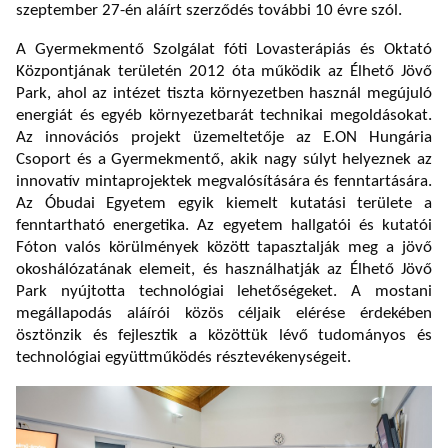
szeptember 27-én aláírt szerződés további 10 évre szól.
A Gyermekmentő Szolgálat fóti Lovasterápiás és Oktató
Központjának területén 2012 óta működik az Élhető Jövő
Park, ahol az intézet tiszta környezetben használ megújuló
energiát és egyéb környezetbarát technikai megoldásokat.
Az innovációs projekt üzemeltetője az E.ON Hungária
Csoport és a Gyermekmentő, akik nagy súlyt helyeznek az
innovatív mintaprojektek megvalósítására és fenntartására.
Az Óbudai Egyetem egyik kiemelt kutatási területe a
fenntartható energetika. Az egyetem hallgatói és kutatói
Fóton valós körülmények között tapasztalják meg a jövő
okoshálózatának elemeit, és használhatják az Élhető Jövő
Park nyújtotta technológiai lehetőségeket. A mostani
megállapodás aláírói közös céljaik elérése érdekében
ösztönzik és fejlesztik a közöttük lévő tudományos és
technológiai együttműködés résztevékenységeit.