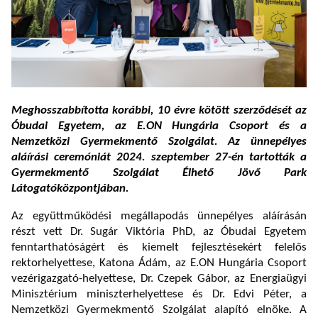
Meghosszabbította korábbi, 10 évre kötött szerződését az
Óbudai Egyetem, az E.ON Hungária Csoport és a
Nemzetközi Gyermekmentő Szolgálat. Az ünnepélyes
aláírási ceremóniát 2024. szeptember 27-én tartották a
Gyermekmentő Szolgálat Élhető Jövő Park
Látogatóközpontjában.
Az együttműködési megállapodás ünnepélyes aláírásán
részt vett Dr. Sugár Viktória PhD, az Óbudai Egyetem
fenntarthatóságért és kiemelt fejlesztésekért felelős
rektorhelyettese, Katona Ádám, az E.ON Hungária Csoport
vezérigazgató-helyettese, Dr. Czepek Gábor, az Energiaügyi
Minisztérium miniszterhelyettese és Dr. Edvi Péter, a
Nemzetközi Gyermekmentő Szolgálat alapító elnöke. A