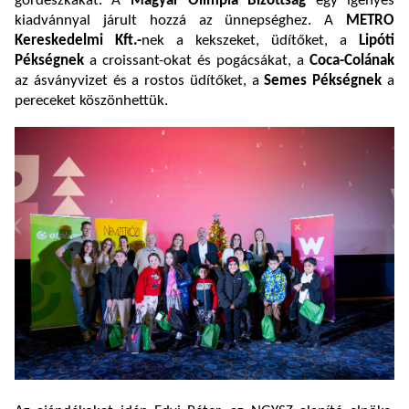
gördeszkákat. A
Magyar Olimpia Bizottság
egy igényes
kiadvánnyal járult hozzá az ünnepséghez. A
METRO
Kereskedelmi Kft.-
nek a kekszeket, üdítőket, a
Lipóti
Pékségnek
a croissant-okat és pogácsákat, a
Coca-Colának
az ásványvizet és a rostos üdítőket, a
Semes Pékségnek
a
pereceket köszönhettük.