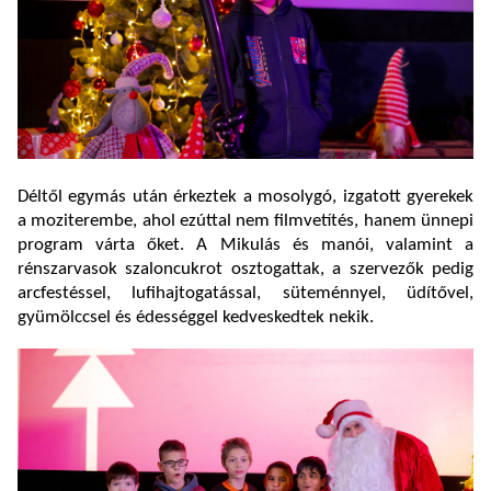
Déltől egymás után érkeztek a mosolygó, izgatott gyerekek
a moziterembe, ahol ezúttal nem filmvetítés, hanem ünnepi
program várta őket. A Mikulás és manói, valamint a
rénszarvasok szaloncukrot osztogattak, a szervezők pedig
arcfestéssel, lufihajtogatással, süteménnyel, üdítővel,
gyümölccsel és édességgel kedveskedtek nekik.