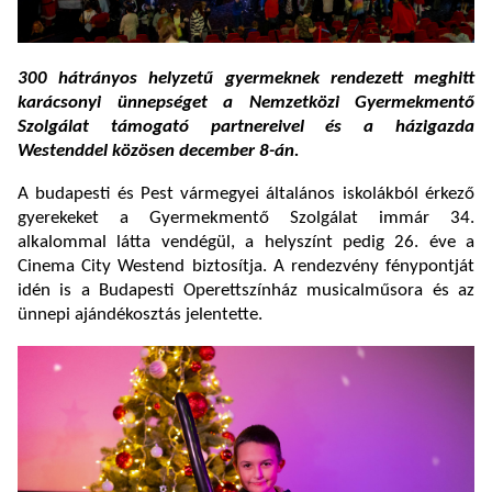
300 hátrányos helyzetű gyermeknek rendezett meghitt
karácsonyi ünnepséget a Nemzetközi Gyermekmentő
Szolgálat támogató partnereivel és a házigazda
Westenddel közösen december 8-án.
A budapesti és Pest vármegyei általános iskolákból érkező
gyerekeket a Gyermekmentő Szolgálat immár 34.
alkalommal látta vendégül, a helyszínt pedig 26. éve a
Cinema City Westend biztosítja. A rendezvény fénypontját
idén is a Budapesti Operettszínház musicalműsora és az
ünnepi ajándékosztás jelentette.