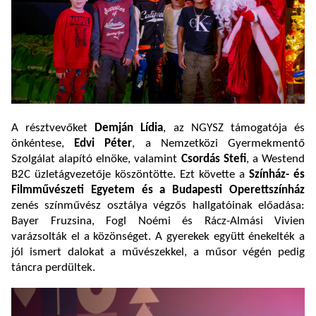
A résztvevőket
Demján Lídia
, az NGYSZ támogatója és
önkéntese,
Edvi Péter
, a Nemzetközi Gyermekmentő
Szolgálat alapító elnöke, valamint
Csordás Stefi
, a Westend
B2C üzletágvezetője köszöntötte. Ezt követte a
Színház- és
Filmművészeti Egyetem és a Budapesti Operettszínház
zenés színművész osztálya végzős hallgatóinak előadása:
Bayer Fruzsina, Fogl Noémi és Rácz-Almási Vivien
varázsolták el a közönséget. A gyerekek együtt énekelték a
jól ismert dalokat a művészekkel, a műsor végén pedig
táncra perdültek.