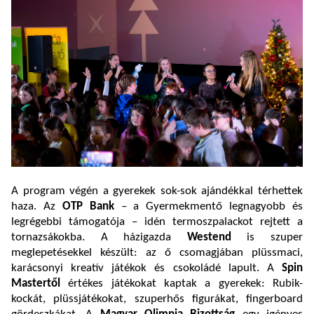
A program végén a gyerekek sok-sok ajándékkal térhettek
haza. Az
OTP Bank
– a Gyermekmentő legnagyobb és
legrégebbi támogatója – idén termoszpalackot rejtett a
tornazsákokba. A házigazda
Westend
is szuper
meglepetésekkel készült: az ő csomagjában plüssmaci,
karácsonyi kreatív játékok és csokoládé lapult. A
Spin
Mastertől
értékes játékokat kaptak a gyerekek: Rubik-
kockát, plüssjátékokat, szuperhős figurákat, fingerboard