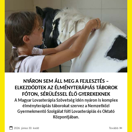
NYÁRON SEM ÁLL MEG A FEJLESZTÉS –
ELKEZDŐDTEK AZ ÉLMÉNYTERÁPIÁS TÁBOROK
FÓTON, SÉRÜLÉSSEL ÉLŐ GYEREKEKNEK
A Magyar Lovasterápia Szövetség idén nyáron is komplex
élményterápiás táborokat szervez a Nemzetközi
Gyermekmentő Szolgálat fóti Lovasterápiás és Oktató
Központjában.
2026. június 30. kedd
Tovább ≫