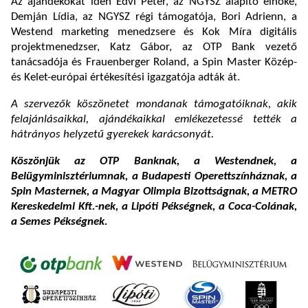
Az ajándékokat idén Edvi Péter, az NGYSZ alapító elnöke,
Demján Lídia, az NGYSZ régi támogatója, Bori Adrienn, a
Westend marketing menedzsere és Kok Míra digitális
projektmenedzser, Katz Gábor, az OTP Bank vezető
tanácsadója és Frauenberger Roland, a Spin Master Közép-
és Kelet-európai értékesítési igazgatója adták át.
A szervezők köszönetet mondanak támogatóiknak, akik
felajánlásaikkal, ajándékaikkal emlékezetessé tették a
hátrányos helyzetű gyerekek karácsonyát.
Köszönjük az OTP Banknak, a Westendnek, a
Belügyminisztériumnak, a Budapesti Operettszínháznak, a
Spin Masternek, a Magyar Olimpia Bizottságnak, a METRO
Kereskedelmi Kft.-nek, a Lipóti Pékségnek, a Coca-Colának,
a Semes Pékségnek.