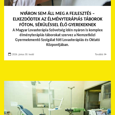
NYÁRON SEM ÁLL MEG A FEJLESZTÉS –
ELKEZDŐDTEK AZ ÉLMÉNYTERÁPIÁS TÁBOROK
FÓTON, SÉRÜLÉSSEL ÉLŐ GYEREKEKNEK
A Magyar Lovasterápia Szövetség idén nyáron is komplex
élményterápiás táborokat szervez a Nemzetközi
Gyermekmentő Szolgálat fóti Lovasterápiás és Oktató
Központjában.
2026. június 30. kedd
Tovább ≫