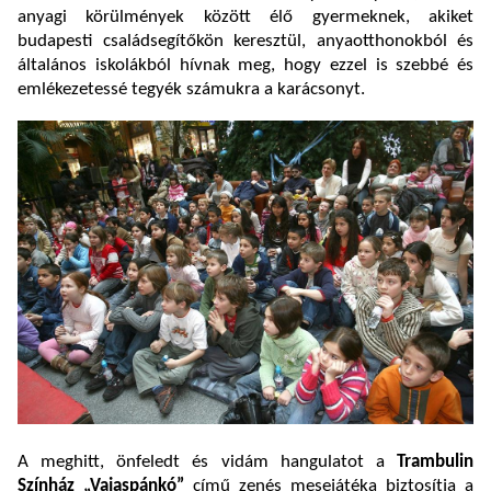
anyagi körülmények között élő gyermeknek, akiket
budapesti családsegítőkön keresztül, anyaotthonokból és
általános iskolákból hívnak meg, hogy ezzel is szebbé és
emlékezetessé tegyék számukra a karácsonyt.
A meghitt, önfeledt és vidám hangulatot a
Trambulin
Színház „Vajaspánkó”
című zenés mesejátéka biztosítja a