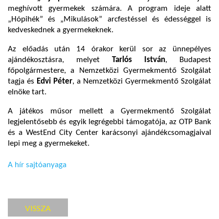
meghívott gyermekek számára. A program ideje alatt
„Hópihék” és „Mikulások” arcfestéssel és édességgel is
kedveskednek a gyermekeknek.
Az előadás után 14 órakor kerül sor az ünnepélyes
ajándékosztásra, melyet
Tarlós István
, Budapest
főpolgármestere, a Nemzetközi Gyermekmentő Szolgálat
tagja és
Edvi Péter
, a Nemzetközi Gyermekmentő Szolgálat
elnöke tart.
A játékos műsor mellett a Gyermekmentő Szolgálat
legjelentősebb és egyik legrégebbi támogatója, az OTP Bank
és a WestEnd City Center karácsonyi ajándékcsomagjaival
lepi meg a gyermekeket.
A hír sajtóanyaga
VISSZA