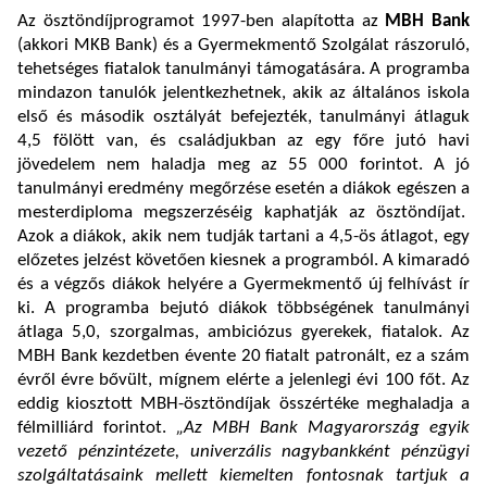
Az ösztöndíjprogramot 1997-ben alapította az
MBH Bank
(akkori MKB Bank) és a Gyermekmentő Szolgálat rászoruló,
tehetséges fiatalok tanulmányi támogatására. A programba
mindazon tanulók jelentkezhetnek, akik az általános iskola
első és második osztályát befejezték, tanulmányi átlaguk
4,5 fölött van, és családjukban az egy főre jutó havi
jövedelem nem haladja meg az 55 000 forintot. A jó
tanulmányi eredmény megőrzése esetén a diákok egészen a
mesterdiploma megszerzéséig kaphatják az ösztöndíjat.
Azok a diákok, akik nem tudják tartani a 4,5-ös átlagot, egy
előzetes jelzést követően kiesnek a programból. A kimaradó
és a végzős diákok helyére a Gyermekmentő új felhívást ír
ki. A programba bejutó diákok többségének tanulmányi
átlaga 5,0, szorgalmas, ambiciózus gyerekek, fiatalok. Az
MBH Bank kezdetben évente 20 fiatalt patronált, ez a szám
évről évre bővült, mígnem elérte a jelenlegi évi 100 főt. Az
eddig kiosztott MBH-ösztöndíjak összértéke meghaladja a
félmilliárd forintot.
„Az MBH Bank Magyarország egyik
vezető pénzintézete, univerzális nagybankként pénzügyi
szolgáltatásaink mellett kiemelten fontosnak tartjuk a