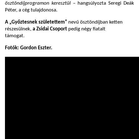
ösztöndíjprogramon keresztül –
hangsúlyozta Seregi Deák
Péter, a cég tulajdonosa.
A „Győztesnek születettem”
nevű ösztöndíjban ketten
részesülnek,
a Zsidai Csoport
pedig négy fiatalt
támogat.
Fotók: Gordon Eszter.