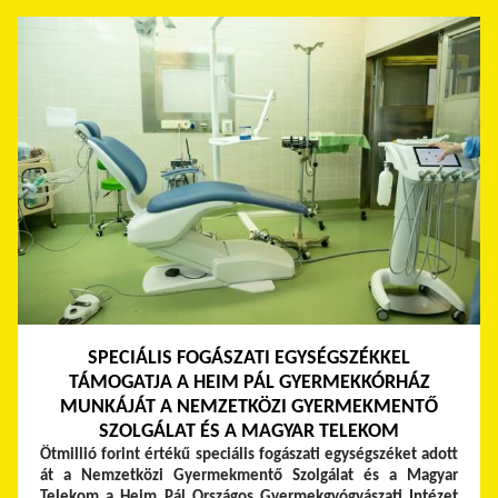
SPECIÁLIS FOGÁSZATI EGYSÉGSZÉKKEL
TÁMOGATJA A HEIM PÁL GYERMEKKÓRHÁZ
MUNKÁJÁT A NEMZETKÖZI GYERMEKMENTŐ
SZOLGÁLAT ÉS A MAGYAR TELEKOM
Ötmillió forint értékű speciális fogászati egységszéket adott
át a Nemzetközi Gyermekmentő Szolgálat és a Magyar
Telekom a Heim Pál Országos Gyermekgyógyászati Intézet