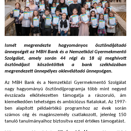
Ismét megrendezte hagyományos ösztöndíjátadó
ünnepségét az MBH Bank és a Nemzetközi Gyermekmentő
Szolgálat, amely során 44 régi és 18 új meghívott
ösztöndíjast köszöntöttek a bank székházában
megrendezett ünnepélyes oklevélátadó ünnepségen.
Az MBH Bank és a Nemzetközi Gyermekmentő Szolgálat
nagy hagyományú ösztöndíjprogramja több mint negyed
évszázada elkötelezetten támogatja a rászoruló, ám
kiemelkedően tehetséges és ambiciózus fiatalokat. Az 1997-
ben alapított példaértékű programhoz az évek során
számos cég és magánszemély csatlakozott, jelenleg 150
tanuló tanulmányaihoz biztosítva ezzel értékes támogatást.