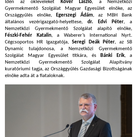
Idén az okleveleket
Kövér László
, a Nemzetközi
Gyermekmentő Szolgálat Magyar Egyesület elnöke, az
Országgyűlés elnöke,
Egerszegi Ádám
, az MBH Bank
általános vezérigazgató-helyettese,
dr. Edvi Péter
, a
Nemzetközi Gyermekmentő Szolgálat alapító elnöke,
Fészki-Fehér Katalin
, a Waberer’s International Nyrt.
Cégcsoportos HR Igazgatója,
Seregi Deák Péter
, az SB
Dynamic tulajdonosa, a Nemzetközi Gyermekmentő
Szolgálat Magyar Egyesület titkára, és
Bánki Erik
, a
Nemzetközi Gyermekmentő Szolgálat Alapítvány
kuratóriumi tagja, az Országgyűlés Gazdasági Bizottságának
elnöke adta át a fiataloknak.