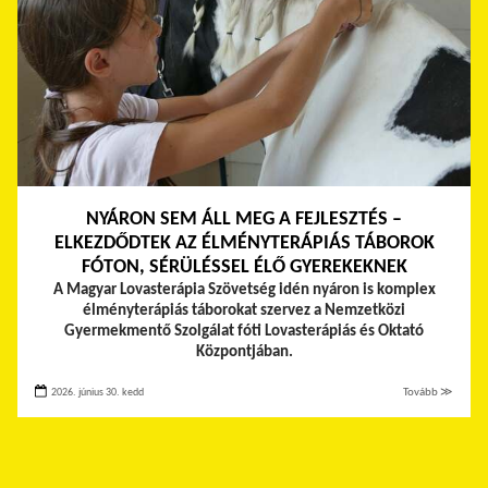
NYÁRON SEM ÁLL MEG A FEJLESZTÉS –
ELKEZDŐDTEK AZ ÉLMÉNYTERÁPIÁS TÁBOROK
FÓTON, SÉRÜLÉSSEL ÉLŐ GYEREKEKNEK
A Magyar Lovasterápia Szövetség idén nyáron is komplex
élményterápiás táborokat szervez a Nemzetközi
Gyermekmentő Szolgálat fóti Lovasterápiás és Oktató
Központjában.
2026. június 30. kedd
Tovább ≫