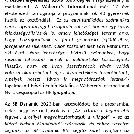
A kezdeményezéshez azóta több cég és magánszemély is
csatlakozott. A
Waberer’s International
már 17 éve
elkötelezett támogatója a programnak, ők 40 gyereknek
fizetik az ösztöndíját.
„Ez az együttműködés számunkra
nem csupán anyagi hozzájárulásról szól, hanem egy közös
felelősségvállalásról is, amely lehetőséget teremt arra,
hogy hozzájáruljunk a fiatal generáció fejlődéséhez,
jövőjéhez és sikeréhez. Külön köszönet illeti Edvi Péter urat,
aki évről évre lehetőséget biztosít számunkra, hogy
részesei lehessünk ennek a példaértékű közösségnek.
Hisszük, hogy az ilyen összefogások révén valódi
változásokat érhetünk el, és olyan értékeket teremthetünk,
amelyek hosszú távon is meghatározóak lesznek”-
fogalmazott
Fészki-Fehér Katalin,
a Waberer’s International
Nyrt. Cégcsoportos HR Igazgatója.
Az
SB Dynamic
2023-ban kapcsolódott be a programba,
nekik négy ösztöndíjasuk van.
„Az oktatás a legerősebb
fegyver, amellyel megváltoztathatjuk a világot” – ez az
idézet Nelson Mandelától származik, és ehhez szeretne
cégünk, az SB Dynamic Kft. segítő kezet nyújtani az