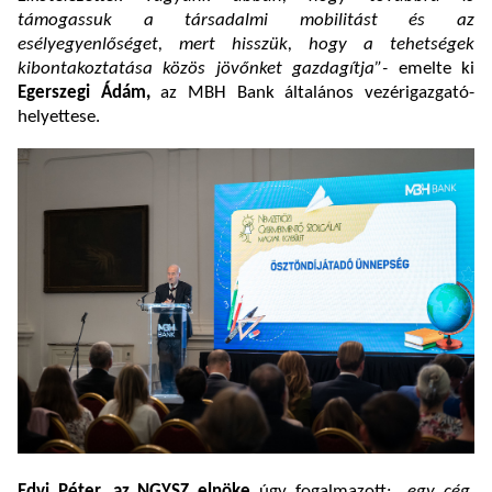
támogassuk a társadalmi mobilitást és az
esélyegyenlőséget, mert hisszük, hogy a tehetségek
kibontakoztatása közös jövőnket gazdagítja”-
emelte ki
Egerszegi Ádám,
az MBH Bank általános vezérigazgató-
helyettese.
Edvi Péter, az NGYSZ elnöke
úgy fogalmazott: „
egy cég,