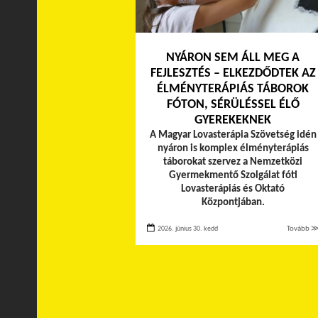
NYÁRON SEM ÁLL MEG A
FEJLESZTÉS – ELKEZDŐDTEK AZ
ÉLMÉNYTERÁPIÁS TÁBOROK
FÓTON, SÉRÜLÉSSEL ÉLŐ
GYEREKEKNEK
A Magyar Lovasterápia Szövetség idén
nyáron is komplex élményterápiás
táborokat szervez a Nemzetközi
Gyermekmentő Szolgálat fóti
Lovasterápiás és Oktató
Központjában.
2026. június 30. kedd
Tovább 