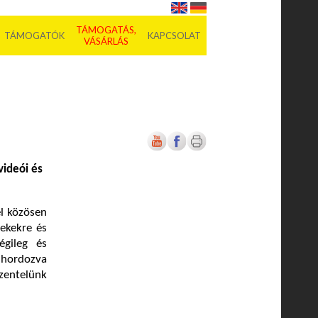
TÁMOGATÁS,
TÁMOGATÓK
KAPCSOLAT
VÁSÁRLÁS
videói és
el közösen
ekekre és
égileg és
 hordozva
zentelünk