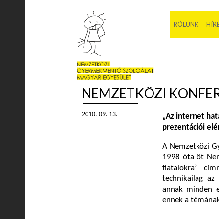
RÓLUNK
HÍR
NEMZETKÖZI KONFE
2010. 09. 13.
„Az internet ha
prezentációi elé
A Nemzetközi Gy
1998 óta öt Nem
fiatalokra” cí
technikailag az
annak minden el
ennek a témának,