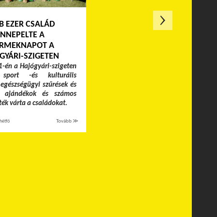
B EZER CSALÁD
NNEPELTE A
RMEKNAPOT A
GYÁRI-SZIGETEN
-én a Hajógyári-szigeten
 sport -és kulturális
egészségügyi szűrések és
k, ajándékok és számos
áték várta a családokat.
hétfő
Tovább ≫