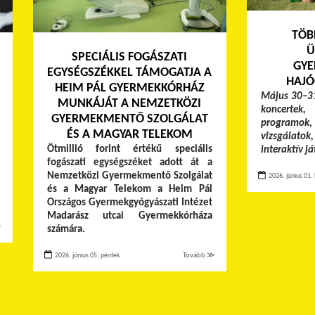
TÖB
Ü
SPECIÁLIS FOGÁSZATI
GYE
EGYSÉGSZÉKKEL TÁMOGATJA A
HAJÓ
HEIM PÁL GYERMEKKÓRHÁZ
Május 30–31
MUNKÁJÁT A NEMZETKÖZI
koncertek,
GYERMEKMENTŐ SZOLGÁLAT
programok, 
ÉS A MAGYAR TELEKOM
vizsgálato
Ötmillió forint értékű speciális
interaktív j
fogászati egységszéket adott át a
Nemzetközi Gyermekmentő Szolgálat
2026. június 01. 
és a Magyar Telekom a Heim Pál
Országos Gyermekgyógyászati Intézet
Madarász utcai Gyermekkórháza
≫
számára.
2026. június 05. péntek
Tovább ≫