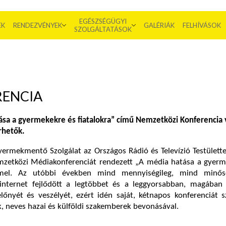
EGÉSZSÉGÜGYI
EK
RENDEZVÉNYEK
GALÉRIÁK
FELHÍVÁSOK
SZOLGÁLTATÁSOK
RENCIA
tása a gyermekekre és fiatalokra” című Nemzetközi Konferencia 
rhetők.
ermekmentő Szolgálat az Országos Rádió és Televízió Testülett
zetközi Médiakonferenciát rendezett „A média hatása a gyerm
mmel. Az utóbbi években mind mennyiségileg, mind minős
 internet fejlődött a legtöbbet és a leggyorsabban, magában
őnyét és veszélyét, ezért idén saját, kétnapos konferenciát s
 neves hazai és külföldi szakemberek bevonásával.