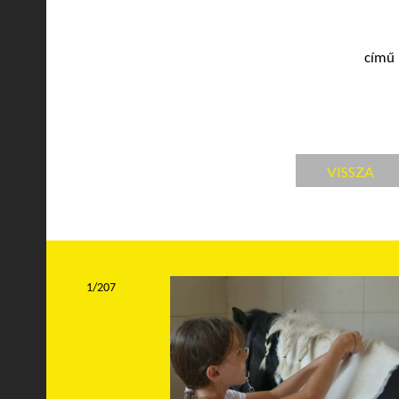
című 
VISSZA
1/207