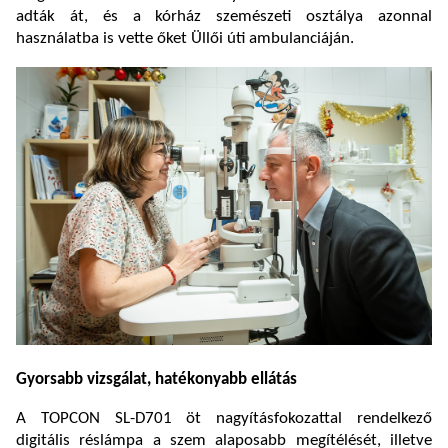
adták át, és a kórház szemészeti osztálya azonnal
használatba is vette őket Üllői úti ambulanciáján.
Gyorsabb vizsgálat, hatékonyabb ellátás
A TOPCON SL-D701 öt nagyításfokozattal rendelkező
digitális réslámpa a szem alaposabb megítélését, illetve