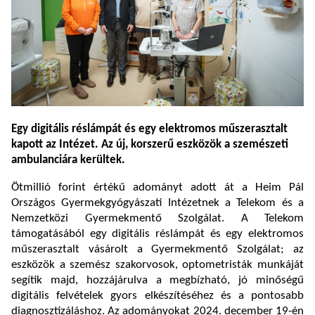
Egy digitális réslámpát és egy elektromos műszerasztalt
kapott az Intézet. Az új, korszerű eszközök a szemészeti
ambulanciára kerültek.
Ötmillió forint értékű adományt adott át a Heim Pál
Országos Gyermekgyógyászati Intézetnek a Telekom és a
Nemzetközi Gyermekmentő Szolgálat. A Telekom
támogatásából egy digitális réslámpát és egy elektromos
műszerasztalt vásárolt a Gyermekmentő Szolgálat; az
eszközök a szemész szakorvosok, optometristák munkáját
segítik majd, hozzájárulva a megbízható, jó minőségű
digitális felvételek gyors elkészítéséhez és a pontosabb
diagnosztizáláshoz. Az adományokat 2024. december 19-én