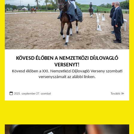
KÖVESD ÉLŐBEN A NEMZETKÖZI DÍJLOVAGLÓ
VERSENYT!
Kövesd élőben a
XXI. Nemzetközi Díjlovagló Verseny szombati
versenyszámait az alábbi linken.
2025. szeptember 27. szombat
Tovább ≫