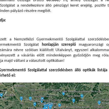
aximális összege bruttó
80.000,- Ft,
amely összeget a Ne
olgálat a rendelkezésre álló pénzügyi keret erejéig, pozitív 
nden pályázó részére megítél.
dja:
ett a Nemzetközi Gyermekmentő Szolgálattal szerződésbe
ermekmentő Szolgálat
honlapján szereplő
magyarországi op
számára névre szólóan kiállított Utalványt, egyszeri alkalomma
ényezett a vásárlás előtt mindenképpen győződjön meg róla
ja majd váltani a választott optikában!
ermekmentő Szolgálattal szerződésben álló optikák listája 
érhető el: