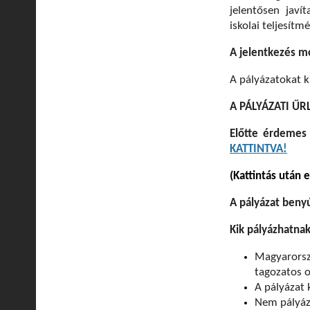
jelentősen javí
iskolai teljesít
A jelentkezés m
A pályázatokat k
A PÁLYÁZATI ŰR
Előtte érdemes
KATTINTVA!
(Kattintás után e
A pályázat benyú
Kik pályázhatna
Magyarorsz
tagozatos o
A pályázat
Nem pályáz