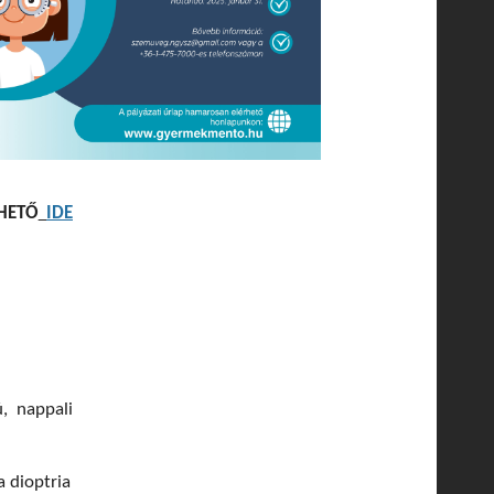
RHETŐ
IDE
, nappali
 dioptria