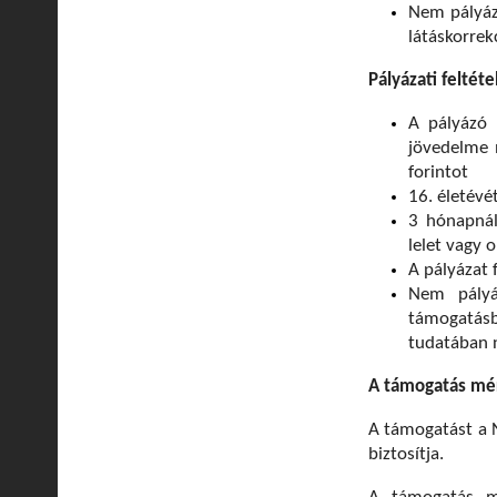
Nem pályázh
látáskorre
Pályázati feltéte
A pályázó 
jövedelme 
forintot
16. életévé
3 hónapnál
lelet vagy 
A pályázat 
Nem pályá
támogatásb
tudatában n
A támogatás mé
A támogatást a 
biztosítja.