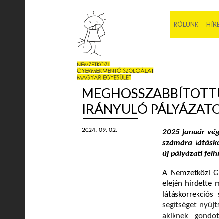
RÓLUNK
HÍR
MEGHOSSZABBÍTOTT
IRÁNYULÓ PÁLYÁZAT
2024. 09. 02.
2025 január vég
számára látásko
új pályázati fel
A Nemzetközi G
elején hirdette
látáskorrekciós
segítséget nyúj
akiknek gondo