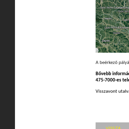
A beérkező pályá
Bővebb informá
475-7000-es te
Visszavont utal
VISSZA