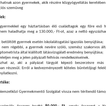
atnak azon gyermekek, akik részére közgyógyellátás keretében 
kciós szemüveg
lek:
gyermekkel egy háztartásban élő családtagok egy főre eső h
nem haladhatja meg a 130.000,- Ft-ot, azaz a nettó egyszázha
t betöltött gyermek esetén iskolalátogatási igazolás benyújtása;
 nem régebbi, a gyermek nevére szóló, szemész szakorvos álta
optometrista által kiállított látásvizsgálati eredmény benyújtása;
feleljen meg a jelen pályázati felhívás rendelkezéseinek.
zhat az, aki a pályázat tárgyát képező beszerzésre más 
an részesül. Erről a kedvezményezett köteles büntetőjogi felel
yilatkozni.
rtéke:
Nemzetközi Gyermekmentő Szolgálat vissza nem térítendő támo