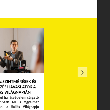
AJSZINTMÉRÉSEK ÉS
ÉSI JAVASLATOK A
ÁS VILÁGNAPJÁN
ri hallásvédelem sürgető
hívták fel a figyelmet
án, a Hallás Világnapja