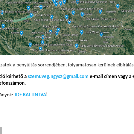
zatok a benyújtás sorrendjében, folyamatosan kerülnek elbírálás
ció kérhető a
szemuveg.ngysz@gmail.com
e-mail címen vagy a 
lefonszámon.
ványok:
IDE KATTINTVA
!