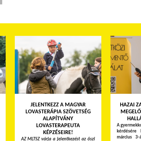
JELENTKEZZ A MAGYAR
HAZAI Z
LOVASTERÁPIA SZÖVETSÉG
MEGELŐZ
ALAPÍTVÁNY
HALL
LOVASTERAPEUTA
A gyermekko
kérdésére 
KÉPZÉSEIRE!
március 3-
AZ MLTSZ várja a jelentkezést az őszi