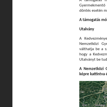
A támogatás m
Gyermekmentő Sz
döntés esetén mi
A támogatás mó
Utalvány
A Kedvezményez
Nemzetközi Gy
válthatja be a 
hogy a Kedvezm
Utalványt be tud
A Nemzetközi Gy
képre kattintva 