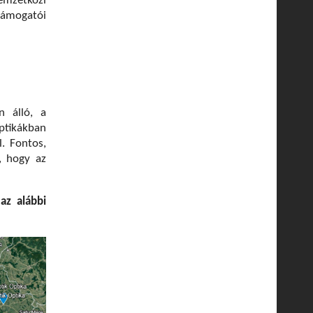
mzetközi
támogatói
n álló, a
tikákban
l.
Fontos,
, hogy az
az alábbi