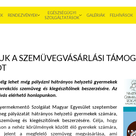
EGÉSZSÉGÜGYI
EK
RENDEZVÉNYEK
GALÉRIÁK
FELHÍVÁSOK
SZOLGÁLTATÁSOK
UK A SZEMÜVEGVÁSÁRLÁSI TÁMOG
OT
éig lehet még pályázni hátrányos helyzetű gyermekek
rrekciós szemüveg és kiegészítőinek beszerzésére.
Az
hívás elérhető honlapunkon.
yermekmentő Szolgálat Magyar Egyesület szeptember
 meg pályázatát hátrányos helyzetű gyermekek számára,
 szemüveg és kiegészítőinek beszerzésére.
C
élja, hogy
tson a nehéz körülmények között élő gyerekek számára,
t jelent a megfelelő szemüveg megvásárlása, ami