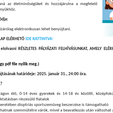
taná az életminőségüket és hozzájárulna a megfelelő
ményükhöz.
ódja:
izárólag elektronikusan lehet benyújtani.
LAP ELÉRHETŐ
IDE KATTINTVA
!
 elolvasni RÉSZLETES PÁLYÁZATI FELHÍVÁSUNKAT, AMELY ELÉ
gy pdf file nyílik meg.)
jtásának határideje: 2025. január 31., 24:00 óra.
k?
ágon élő, 0-14 éves gyerekek és 14-18 év közötti, középfokú
ktatásban részesülő fiatalok
 keretében dioptriás sportszemüveg beszerzése is támogatható
hatnak szemműtétre várók, mivel a beavatkozás után változhat a