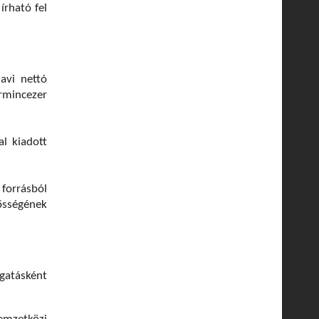
írható fel
avi nettó
rmincezer
l kiadott
forrásból
ősségének
gatásként