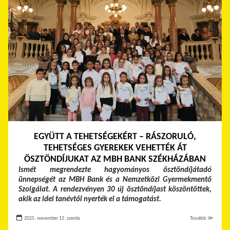
EGYÜTT A TEHETSÉGEKÉRT – RÁSZORULÓ,
TEHETSÉGES GYEREKEK VEHETTÉK ÁT
ÖSZTÖNDÍJUKAT AZ MBH BANK SZÉKHÁZÁBAN
Ismét megrendezte hagyományos ösztöndíjátadó
ünnepségét az MBH Bank és a Nemzetközi Gyermekmentő
Szolgálat. A rendezvényen 30 új ösztöndíjast köszöntöttek,
akik az idei tanévtől nyerték el a támogatást.
2025. november 12. szerda
Tovább ≫