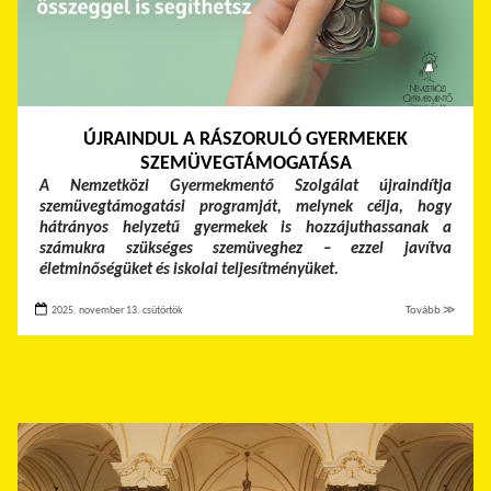
ÚJRAINDUL A RÁSZORULÓ GYERMEKEK
SZEMÜVEGTÁMOGATÁSA
A Nemzetközi Gyermekmentő Szolgálat újraindítja
szemüvegtámogatási programját, melynek célja, hogy
hátrányos helyzetű gyermekek is hozzájuthassanak a
számukra szükséges szemüveghez – ezzel javítva
életminőségüket és iskolai teljesítményüket.
2025. november 13. csütörtök
Tovább ≫