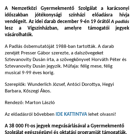
A Nemzetközi Gyermekmentő Szolgálat a karácsonyi
időszakban jótékonysági színházi előadásra hívja
vendégeit. Az idei darab december 9-én 19 órától
A padlás
lesz a Vígszínházban, amelyre támogatói jegyek
vásárolhatók.
A Padlás ősbemutatóját 1988-ban tartották. A darab
zenéjét Presser Gábor szerezte, a dalszövegeket
Sztevanovity Dusán írta, a szövegkönyvet Horváth Péter és
Sztevanovity Dusán jegyzik. Műfaja: félig mese, félig
musical 9-99 éves korig.
Szereplők: Wunderlich József, Antóci Dorottya, Hegyi
Barbara, Kőszegi Ákos.
Rendező: Marton László
Az előadásról bővebben
IDE KATTINTVA
lehet olvasni!
A 38 000 Ft-os jegyek megvásárlásával a Gyermekmentő
Szolgálat egészségügyi és oktatási programját támogatják.