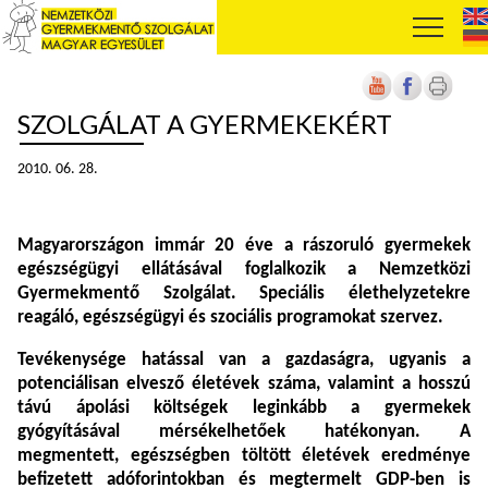
SZOLGÁLAT A GYERMEKEKÉRT
2010. 06. 28.
Magyarországon immár 20 éve a rászoruló gyermekek
egészségügyi ellátásával foglalkozik a Nemzetközi
Gyermekmentő Szolgálat. Speciális élethelyzetekre
reagáló, egészségügyi és szociális programokat szervez.
Tevékenysége hatással van a gazdaságra, ugyanis a
potenciálisan elvesző életévek száma, valamint a hosszú
távú ápolási költségek leginkább a gyermekek
gyógyításával mérsékelhetőek hatékonyan. A
megmentett, egészségben töltött életévek eredménye
befizetett adóforintokban és megtermelt GDP-ben is