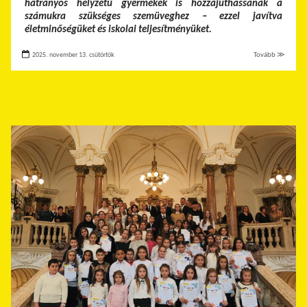
hátrányos helyzetű gyermekek is hozzájuthassanak a
számukra szükséges szemüveghez – ezzel javítva
életminőségüket és iskolai teljesítményüket.
2025. november 13. csütörtök
Tovább ≫