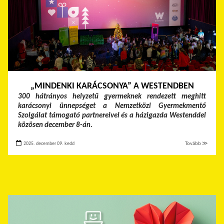
„MINDENKI KARÁCSONYA” A WESTENDBEN
300 hátrányos helyzetű gyermeknek rendezett meghitt
karácsonyi ünnepséget a Nemzetközi Gyermekmentő
Szolgálat támogató partnereivel és a házigazda Westenddel
közösen december 8-án.
2025. december 09. kedd
Tovább ≫