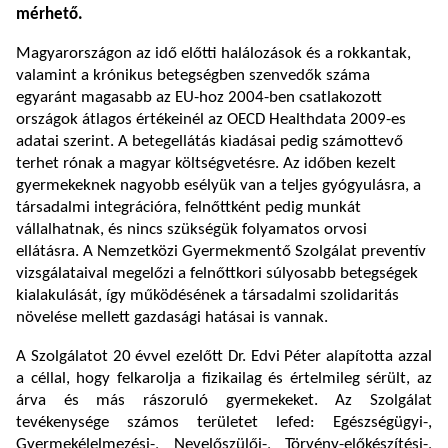
mérhető.
Magyarországon az idő előtti halálozások és a rokkantak,
valamint a krónikus betegségben szenvedők száma
egyaránt magasabb az EU-hoz 2004-ben csatlakozott
országok átlagos értékeinél az OECD Healthdata 2009-es
adatai szerint. A betegellátás kiadásai pedig számottevő
terhet rónak a magyar költségvetésre. Az időben kezelt
gyermekeknek nagyobb esélyük van a teljes gyógyulásra, a
társadalmi integrációra, felnőttként pedig munkát
vállalhatnak, és nincs szükségük folyamatos orvosi
ellátásra. A Nemzetközi Gyermekmentő Szolgálat preventív
vizsgálataival megelőzi a felnőttkori súlyosabb betegségek
kialakulását, így működésének a társadalmi szolidaritás
növelése mellett gazdasági hatásai is vannak.
A Szolgálatot 20 évvel ezelőtt Dr. Edvi Péter alapította azzal
a céllal, hogy felkarolja a fizikailag és értelmileg sérült, az
árva és más rászoruló gyermekeket. Az Szolgálat
tevékenysége számos területet lefed: Egészségügyi-,
Gyermekélelmezési-, Nevelőszülői-, Törvény-előkészítési-,