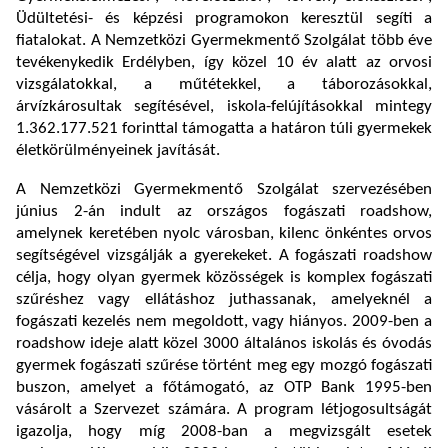
Üdültetési- és képzési programokon keresztül segíti a
fiatalokat. A Nemzetközi Gyermekmentő Szolgálat több éve
tevékenykedik Erdélyben, így közel 10 év alatt az orvosi
vizsgálatokkal, a műtétekkel, a táborozásokkal,
árvízkárosultak segítésével, iskola-felújításokkal mintegy
1.362.177.521 forinttal támogatta a határon túli gyermekek
életkörülményeinek javítását.
A Nemzetközi Gyermekmentő Szolgálat szervezésében
június 2-án indult az országos fogászati roadshow,
amelynek keretében nyolc városban, kilenc önkéntes orvos
segítségével vizsgálják a gyerekeket. A fogászati roadshow
célja, hogy olyan gyermek közösségek is komplex fogászati
szűréshez vagy ellátáshoz juthassanak, amelyeknél a
fogászati kezelés nem megoldott, vagy hiányos. 2009-ben a
roadshow ideje alatt közel 3000 általános iskolás és óvodás
gyermek fogászati szűrése történt meg egy mozgó fogászati
buszon, amelyet a főtámogató, az OTP Bank 1995-ben
vásárolt a Szervezet számára. A program létjogosultságát
igazolja, hogy míg 2008-ban a megvizsgált esetek