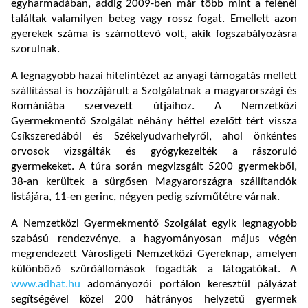
egyharmadában, addig 2009-ben már több mint a felénél
találtak valamilyen beteg vagy rossz fogat. Emellett azon
gyerekek száma is számottevő volt, akik fogszabályozásra
szorulnak.
A legnagyobb hazai hitelintézet az anyagi támogatás mellett
szállítással is hozzájárult a Szolgálatnak a magyarországi és
Romániába szervezett útjaihoz. A Nemzetközi
Gyermekmentő Szolgálat néhány héttel ezelőtt tért vissza
Csíkszeredából és Székelyudvarhelyről, ahol önkéntes
orvosok vizsgálták és gyógykezelték a rászoruló
gyermekeket. A túra során megvizsgált 5200 gyermekből,
38-an kerültek a sürgősen Magyarországra szállítandók
listájára, 11-en gerinc, négyen pedig szívműtétre várnak.
A Nemzetközi Gyermekmentő Szolgálat egyik legnagyobb
szabású rendezvénye, a hagyományosan május végén
megrendezett Városligeti Nemzetközi Gyereknap, amelyen
különböző szűrőállomások fogadták a látogatókat. A
www.adhat.hu
adományozói portálon keresztül pályázat
segítségével közel 200 hátrányos helyzetű gyermek