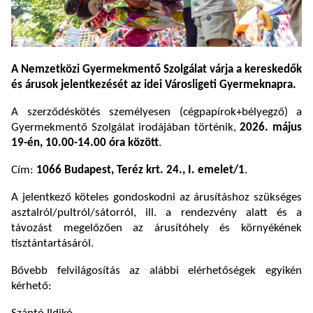
A Nemzetközi Gyermekmentő Szolgálat várja a kereskedők
és árusok jelentkezését az idei Városligeti Gyermeknapra.
A szerződéskötés személyesen (cégpapírok+bélyegző) a
Gyermekmentő Szolgálat irodájában történik,
2026. május
19-én, 10.00-14.00 óra között
.
Cím:
1066 Budapest, Teréz krt. 24., I. emelet/1
.
A jelentkező köteles gondoskodni az árusításhoz szükséges
asztalról/pultról/sátorról, ill. a rendezvény alatt és a
távozást megelőzően az árusítóhely és környékének
tisztántartásáról.
Bővebb felvilágosítás az alábbi elérhetőségek egyikén
kérhető: