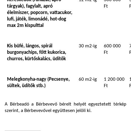
tárgyak), fagylalt, apró
Ft
élelmiszer, popcorn, vattacukor,
lufi, játék, limonádé, hot-dog
max 2m kispulttal
Kis büfé, lángos, spirál
30 m2-ig
600 000
burgonyachips, főtt kukorica,
Ft
churros, kürtőskalács, üdítők
Melegkonyha-nagy (Pecsenye,
60 m2-ig
1 200 000
sültek, üdítők stb.)
Ft
A Bérbeadó a Bérbevevő bérelt helyét egyeztetett térkép
szerint, a Bérbevevővel együttesen jelöli ki.