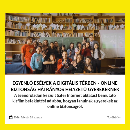
EGYENLŐ ESÉLYEK A DIGITÁLIS TÉRBEN - ONLINE
BIZTONSÁG HÁTRÁNYOS HELYZETŰ GYEREKEKNEK
A Szendrőládon készült Safer Internet oktatást bemutató
kisfilm betekintést ad abba, hogyan tanulnak a gyerekek az
online biztonságról.
2026. február 25. szerda
Tovább ≫