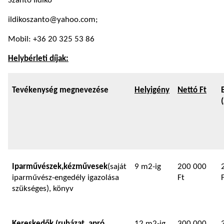
Szántó Ildikó
ildikoszanto@yahoo.com;
Mobil: +36 20 325 53 86
Helybérleti díjak:
Tevékenység megnevezése
Helyigény
Nettó Ft
Iparművészek,
kézművesek
(saját
9 m2-ig
200 000
iparművész-engedély igazolása
Ft
szükséges), könyv
K
ereskedő
k (ruházat, apró
12 m2-ig
300 000