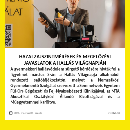
HAZAI ZAJSZINTMÉRÉSEK ÉS MEGELŐZÉSI
JAVASLATOK A HALLÁS VILÁGNAPJÁN
A gyermekkori hallásvédelem sürgető kérdésére hívták fel a
figyelmet március 3-án, a Hallás Világnapja alkalmából
rendezett sajtótájékoztatón, melyet a Nemzetközi
Gyermekmentő Szolgálat szervezett a Semmelweis Egyetem
Fül-Orr-Gégészeti és Fej-Nyaksebészeti Klinikájával, az MTA
Akusztikai Osztályközi Állandó Bizottságával és a
Műegyetemmel karöltve.
2026. március 04. szerda
Tovább ≫