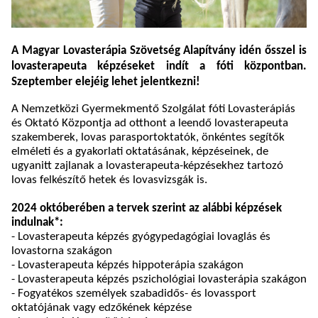
A Magyar Lovasterápia Szövetség Alapítvány idén ősszel is
lovasterapeuta képzéseket indít a fóti központban.
Szeptember elejéig lehet jelentkezni!
A Nemzetközi Gyermekmentő Szolgálat fóti Lovasterápiás
és Oktató Központja
ad otthont a leendő lovasterapeuta
szakemberek, lovas parasportoktatók, önkéntes segítők
elméleti és a gyakorlati oktatásának, képzéseinek, de
ugyanitt zajlanak a lovasterapeuta-képzésekhez tartozó
lovas felkészítő hetek és lovasvizsgák is.
2024 októberében a tervek szerint az alábbi képzések
indulnak*:
- Lovasterapeuta képzés gyógypedagógiai lovaglás és
lovastorna szakágon
- Lovasterapeuta képzés hippoterápia szakágon
-
Lovasterapeuta képzés pszichológiai lovasterápia szakágon
- Fogyatékos személyek szabadidős- és lovassport
oktatójának vagy edzőkének képzése