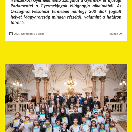
Nemzetközi Gyermekmentő Szolgálat a Gyermek- és Ifjúsági
Parlamentet a Gyermekjogok Világnapja alkalmából. Az
Országház Felsőházi termében mintegy 300 diák foglalt
helyet Magyarország minden részéről, valamint a határon
túlról is.
2025. november 11. kedd
Tovább ≫