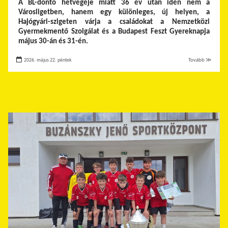
A BL-döntő hétvégéje miatt 36 év után idén nem a
Városligetben, hanem egy különleges, új helyen, a
Hajógyári-szigeten várja a családokat a Nemzetközi
Gyermekmentő Szolgálat és a Budapest Feszt Gyereknapja
május 30-án és 31-én.
2026. május 22. péntek
Tovább ≫