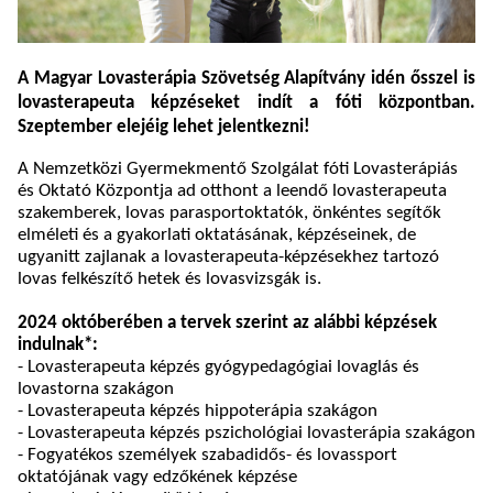
A Magyar Lovasterápia Szövetség Alapítvány idén ősszel is
lovasterapeuta képzéseket indít a fóti központban.
Szeptember elejéig lehet jelentkezni!
A Nemzetközi Gyermekmentő Szolgálat fóti Lovasterápiás
és Oktató Központja
ad otthont a leendő lovasterapeuta
szakemberek, lovas parasportoktatók, önkéntes segítők
elméleti és a gyakorlati oktatásának, képzéseinek, de
ugyanitt zajlanak a lovasterapeuta-képzésekhez tartozó
lovas felkészítő hetek és lovasvizsgák is.
2024 októberében a tervek szerint az alábbi képzések
indulnak*:
- Lovasterapeuta képzés gyógypedagógiai lovaglás és
lovastorna szakágon
- Lovasterapeuta képzés hippoterápia szakágon
-
Lovasterapeuta képzés pszichológiai lovasterápia szakágon
- Fogyatékos személyek szabadidős- és lovassport
oktatójának vagy edzőkének képzése