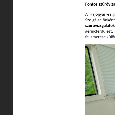
Fontos szűrőviz
A Hajógyári-sz
Szolgálat önkén
szűrővizsgálato
gerincferdülés
felismerése külö