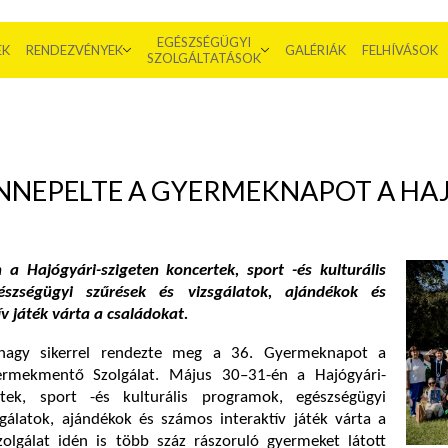
EGÉSZSÉGÜGYI
EK
RENDEZVÉNYEK
GALÉRIÁK
FELHÍVÁSOK
SZOLGÁLTATÁSOK
NNEPELTE A GYERMEKNAPOT A HA
a Hajógyári-szigeten koncertek, sport -és kulturális
szségügyi szűrések és vizsgálatok, ajándékok és
v játék várta a családokat.
 nagy sikerrel rendezte meg a 36. Gyermeknapot a
rmekmentő Szolgálat. Május 30–31-én a Hajógyári-
rtek, sport -és kulturális programok, egészségügyi
sgálatok, ajándékok és számos interaktív játék várta a
zolgálat idén is több száz rászoruló gyermeket látott