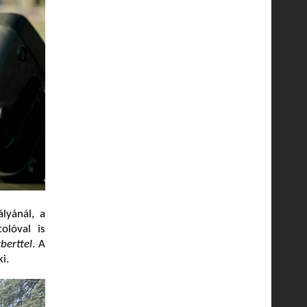
lyánál, a
olóval is
berttel
. A
i.