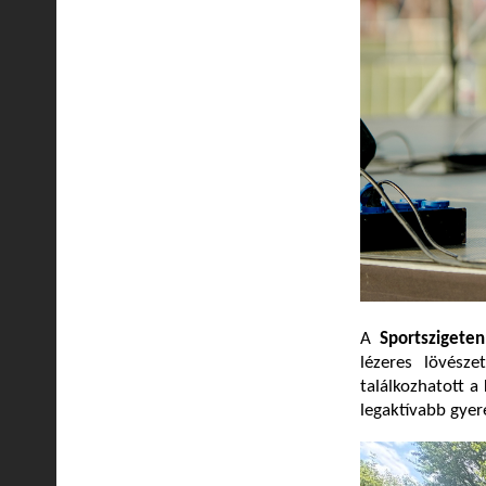
A
Sportszigeten
lézeres lövésze
találkozhatott a
legaktívabb gyere