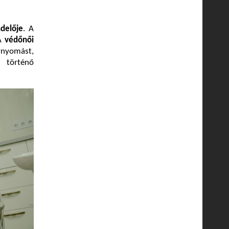
ndelője
. A
 A
védőnői
rnyomást,
n történő