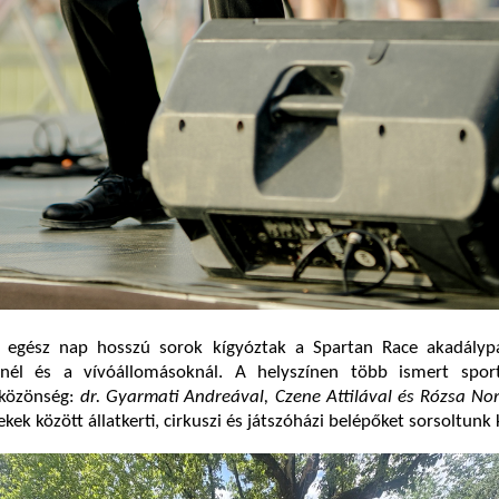
egész nap hosszú sorok kígyóztak a Spartan Race akadálypá
tnél és a vívóállomásoknál. A helyszínen több ismert sport
 közönség:
dr. Gyarmati Andreával, Czene Attilával és Rózsa Nor
kek között állatkerti, cirkuszi és játszóházi belépőket sorsoltunk k