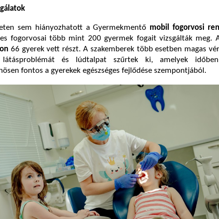
sgálatok
igeten sem hiányozhatott a Gyermekmentő
mobil fogorvosi re
tes fogorvosai több mint 200 gyermek fogait vizsgálták meg.
kon
66 gyerek vett részt. A szakemberek több esetben magas vé
t, látásproblémát és lúdtalpat szűrtek ki, amelyek időbe
nösen fontos a gyerekek egészséges fejlődése szempontjából.