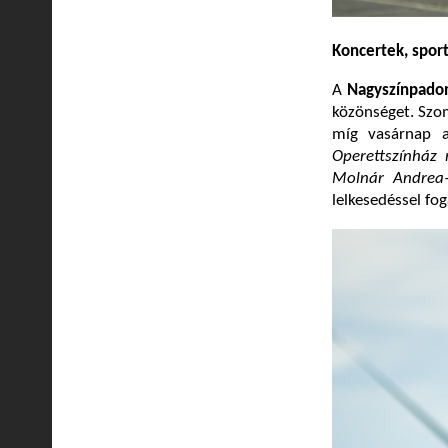
Koncertek, spo
A
Nagyszínpado
közönséget. Szo
míg vasárnap a
Operettszínház 
Molnár Andrea–
lelkesedéssel fo