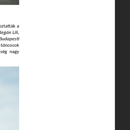
oztatták a
Regán Lili
,
Budapesti
 táncosok
ség nagy