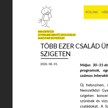
RÓLUNK
HÍR
TÖBB EZER CSALÁD Ü
SZIGETEN
2026. 06. 01.
Május 30–31-én 
programok, egé
számos interaktí
Új helyszínen,
Nemzetközi Gye
szigeten konce
szűrések és viz
családokat. A S