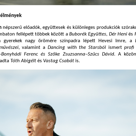
rtélmények
n
népszerű előadók, együttesek és különleges produkciók szórak
mbaton fellépett többek között a
Buborék Együttes, Dér Heni
és
 gyerekek nagy örömére színpadra lépett Hevesi Imre, a
művészei
, valamint a
Dancing with the Starsból
ismert
profi
Bonyhádi Ferenc és Szőke Zsuzsanna–Szűcs Dávid.
A közön
gadta
Tóth Abigélt
és
Vastag Csabát
is.