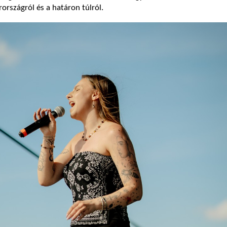
rszágról és a határon túlról.