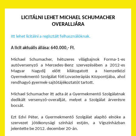
LICITÁLNI LEHET MICHAEL SCHUMACHER
OVERALLJÁRA
Itt lehet licitálni a regisztált felhasználóknak.
A licit aktuális állása: 640.000,- Ft.
Michael Schumacher, hétszeres világbajnok Forma-1-es
autóversenyző a Mercedes-Benz szervezésében a 2012-es
Magyar Nagydíj előtt kilátogatott a Nemzetközi
Gyermekmentő Szolgálat fóti Lovasterápiás Központjába, ahol
rendhagyó gyermek-sajtótájékoztatót tartott.
Michael Schumacher itt adta át a Gyermekmentő Szolgálatnak
dedikált versenyző-overallját, melyet a Szolgálat árverésre
bocsát.
Ezt Edvi Péter, a Gyermekmentő Szolgálat alapító elnöke a
szervezet jótékonysági színházi estjén, a Vígszínházban
jelentette be 2012. december 20-án.