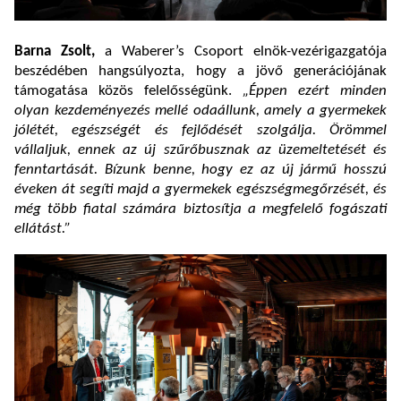
Barna Zsolt,
a Waberer’s Csoport elnök-vezérigazgatója
beszédében hangsúlyozta, hogy a jövő generációjának
támogatása közös felelősségünk.
„Éppen ezért minden
olyan kezdeményezés mellé odaállunk, amely a gyermekek
jólétét, egészségét és fejlődését szolgálja. Örömmel
vállaljuk, ennek az új szűrőbusznak az üzemeltetését és
fenntartását. Bízunk benne, hogy ez az új jármű hosszú
éveken át segíti majd a gyermekek egészségmegőrzését, és
még több fiatal számára biztosítja a megfelelő fogászati
ellátást.”