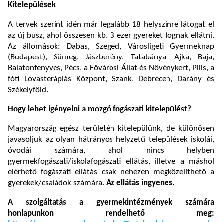
Kitelepülések
A tervek szerint idén már legalább 18 helyszínre látogat el
az új busz, ahol összesen kb. 3 ezer gyereket fognak ellátni.
Az állomások: Dabas, Szeged, Városligeti Gyermeknap
(Budapest), Sümeg, Jászberény, Tatabánya, Ajka, Baja,
Balatonfenyves, Pécs, a Fővárosi Állat-és Növénykert, Pilis, a
fóti Lovasterápiás Központ, Szank, Debrecen, Darány és
Székelyföld.
Hogy lehet igényelni a mozgó fogászati kitelepülést?
Magyarország egész területén kitelepülünk, de különösen
javasoljuk az olyan hátrányos helyzetű települések iskolái,
óvodái számára, ahol nincs helyben
gyermekfogászati/iskolafogászati ellátás, illetve a máshol
elérhető fogászati ellátás csak nehezen megközelíthető a
gyerekek/családok számára.
Az ellátás ingyenes.
A szolgáltatás a gyermekintézmények számára
honlapunkon rendelhető meg: