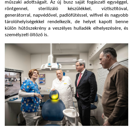
műszaki adottságait. Az új busz saját fogászati egységgel,
röntgennel, sterilizáló készülékkel, víztisztítóval,
generátorral, napvédővel, padlófűtéssel, wifivel és nagyobb
tárolóhelyiségekkel rendelkezik, de helyet kapott benne
külön hűtőszekrény a veszélyes hulladék elhelyezésére, és
személyzeti öltöző is.