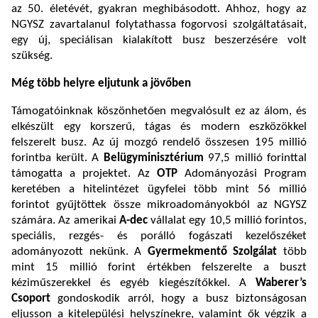
az 50. életévét, gyakran meghibásodott. Ahhoz, hogy az
NGYSZ zavartalanul folytathassa fogorvosi szolgáltatásait,
egy új, speciálisan kialakított busz beszerzésére volt
szükség.
Még több helyre eljutunk a jövőben
Támogatóinknak köszönhetően megvalósult ez az álom, és
elkészült egy korszerű, tágas és modern eszközökkel
felszerelt busz. Az új mozgó rendelő összesen 195 millió
forintba került. A
Belügyminisztérium
97,5 millió forinttal
támogatta a projektet. Az
OTP
Adományozási Program
keretében a hitelintézet ügyfelei több mint 56 millió
forintot gyűjtöttek össze mikroadományokból az NGYSZ
számára. Az amerikai
A-dec
vállalat egy 10,5 millió forintos,
speciális, rezgés- és porálló fogászati kezelőszéket
adományozott nekünk. A
Gyermekmentő Szolgálat
több
mint 15 millió forint értékben felszerelte a buszt
kéziműszerekkel és egyéb kiegészítőkkel. A
Waberer’s
Csoport
gondoskodik arról, hogy a busz biztonságosan
eljusson a kitelepülési helyszínekre, valamint ők végzik a