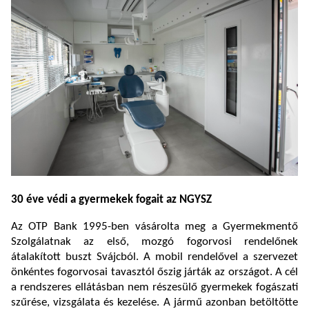
30 éve védi a gyermekek fogait az NGYSZ
Az OTP Bank 1995-ben vásárolta meg a Gyermekmentő
Szolgálatnak az első, mozgó fogorvosi rendelőnek
átalakított buszt Svájcból. A mobil rendelővel a szervezet
önkéntes fogorvosai tavasztól őszig járták az országot. A cél
a rendszeres ellátásban nem részesülő gyermekek fogászati
szűrése, vizsgálata és kezelése. A jármű azonban betöltötte