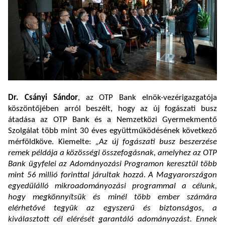
Dr. Csányi Sándor
, az OTP Bank elnök-vezérigazgatója
köszöntőjében arról beszélt, hogy az új fogászati busz
átadása az OTP Bank és a Nemzetközi Gyermekmentő
Szolgálat több mint 30 éves együttműködésének következő
mérföldköve. Kiemelte:
„Az új fogászati busz beszerzése
remek példája a közösségi összefogásnak, amelyhez az OTP
Bank ügyfelei az Adományozási Programon keresztül több
mint 56 millió forinttal járultak hozzá. A Magyarországon
egyedülálló mikroadományozási programmal a célunk,
hogy megkönnyítsük és minél több ember számára
elérhetővé tegyük az egyszerű és biztonságos, a
kiválasztott cél elérését garantáló adományozást. Ennek