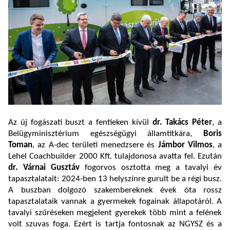
Az új fogászati buszt a fentieken kívül
dr. Takács Péter
, a
Belügyminisztérium egészségügyi államtitkára,
Boris
Toman
, az A-dec területi menedzsere és
Jámbor Vilmos
, a
Lehel Coachbuilder 2000 Kft. tulajdonosa avatta fel. Ezután
dr. Várnai Gusztáv
fogorvos osztotta meg a tavalyi év
tapasztalatait: 2024-ben 13 helyszínre gurult be a régi busz.
A buszban dolgozó szakembereknek évek óta rossz
tapasztalataik vannak a gyermekek fogainak állapotáról. A
tavalyi szűréseken megjelent gyerekek több mint a felének
volt szuvas foga. Ezért is tartja fontosnak az NGYSZ és a