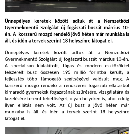
Ünnepélyes keretek között adtuk át a Nemzetközi
Gyermekmentő Szolgálat új fogászati buszát március 10-
én.
A korszerű mozgó rendelő jövő héten már munkába is
áll, és idén a tervek szerint 18 helyszínre látogat el.
Ünnepélyes keretek között adtuk át a Nemzetközi
Gyermekmentő Szolgálat új fogászati buszát március 10-én.
A speciálisan kialakított, tágas és modern eszközökkel
felszerelt busz összesen 195 millió forintba került; a
fejlesztés több támogató segítségével valósult meg. A
korszerű mozgó rendelő a rendszeres fogászati ellátásból
kimaradó gyermekek fogazatának szűrésére, vizsgálatára és
kezelésére teremt lehetőséget, olyan helyeken is, ahol eddig
ilyen ellátás nem volt. Az új busz a jövő héten már
munkába is áll, és idén a tervek szerint 18 helyszínre
látogat el.