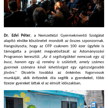
Dr. Edvi Péter
, a Nemzetközi Gyermekmentő Szolgálat
alapító elnöke köszönetet mondott az összes szponzornak.
Hangsúlyozta, hogy az OTP csaknem 100 ezer ügyfele is
támogatta a projekt megvalósítását az Adományozási
Programon keresztül.
„Az ő segítségükkel nemcsak egy új
busz, hanem egy új remény is született, amely számos
gyermek számára kínál lehetőséget egy egészségesebb
jövőre.”
Dicsérte továbbá az önkéntes fogorvosok
munkáját, akik évtizedek óta segítik a gyerekeket, több
tízezer gyereket láttak el az elmúlt időszakban.