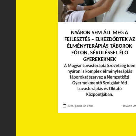
NYÁRON SEM ÁLL MEG A
FEJLESZTÉS – ELKEZDŐDTEK AZ
ÉLMÉNYTERÁPIÁS TÁBOROK
FÓTON, SÉRÜLÉSSEL ÉLŐ
GYEREKEKNEK
A Magyar Lovasterápia Szövetség idén
nyáron is komplex élményterápiás
táborokat szervez a Nemzetközi
Gyermekmentő Szolgálat fóti
Lovasterápiás és Oktató
Központjában.
2026. június 30. kedd
Tovább 