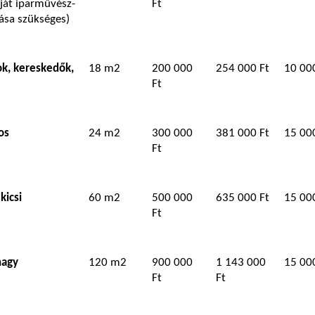
aját iparművész-
Ft
ása szükséges)
ok, kereskedők,
18 m2
200 000
254 000 Ft
10 00
Ft
os
24 m2
300 000
381 000 Ft
15 00
Ft
kicsi
60 m2
500 000
635 000 Ft
15 00
Ft
nagy
120 m2
900 000
1 143 000
15 00
Ft
Ft