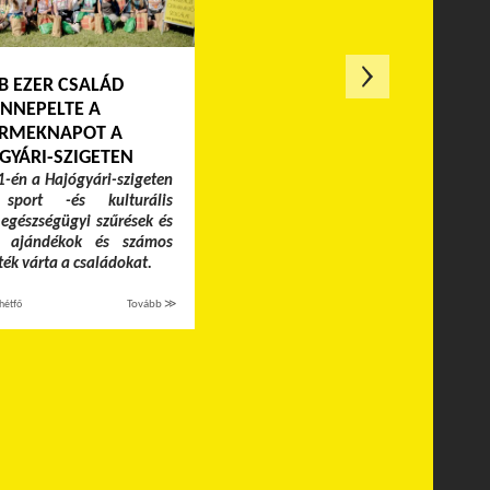
B EZER CSALÁD
NNEPELTE A
RMEKNAPOT A
GYÁRI-SZIGETEN
-én a Hajógyári-szigeten
 sport -és kulturális
egészségügyi szűrések és
k, ajándékok és számos
áték várta a családokat.
hétfő
Tovább ≫