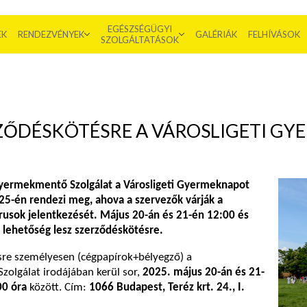
EGÉSZSÉGÜGYI
EK
RENDEZVÉNYEK
GALÉRIÁK
FELHÍVÁSOK
SZOLGÁLTATÁSOK
ZŐDÉSKÖTÉSRE A VÁROSLIGETI G
yermekmentő Szolgálat a Városligeti Gyermeknapot
25-én rendezi meg, ahova a szervezők várják a
rusok jelentkezését. Május 20-án és 21-én 12:00 és
 lehetőség lesz szerződéskötésre.
sre személyesen (cégpapírok+bélyegző) a
olgálat irodájában kerül sor,
2025. május 20-án és 21-
00 óra
között. Cím:
1066 Budapest, Teréz krt. 24., I.