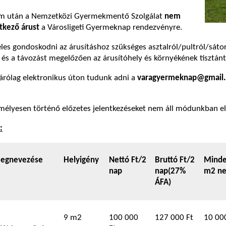
um után a Nemzetközi Gyermekmentő Szolgálat
nem
tkező árust
a Városligeti Gyermeknap rendezvényre.
les gondoskodni az árusításhoz szükséges asztalról/pultról/sátorró
 és a távozást megelőzően az árusítóhely és környékének tisztánt
zárólag elektronikus úton tudunk adni a
varagyermeknap@gmail
mélyesen történő előzetes jelentkezéseket nem áll módunkban e
:
megnevezése
Helyigény
Nettó Ft/2
Bruttó Ft/2
Minde
nap
nap(27%
m2 ne
ÁFA)
9 m2
100 000
127 000 Ft
10 00