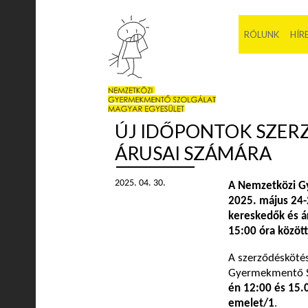
RÓLUNK
HÍR
ÚJ IDŐPONTOK SZER
ÁRUSAI SZÁMÁRA
2025. 04. 30.
A Nemzetközi G
2025. május 24-
kereskedők és á
15:00 óra között
A szerződésköté
Gyermekmentő Sz
én 12:00 és 15.
emelet/1
.