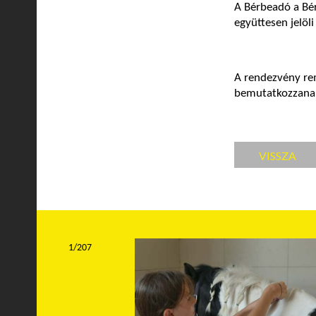
A Bérbeadó a Bér
együttesen jelöli 
A rendezvény re
bemutatkozzanak 
VISSZA
1/207