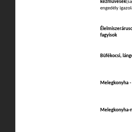
kézművesek
(s
engedély igazol
Élelmiszerárus
fagyisok
Büfékocsi, láng
Melegkonyha - 
Melegkonyha-