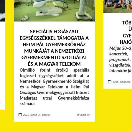
TÖB
Ü
SPECIÁLIS FOGÁSZATI
GYE
EGYSÉGSZÉKKEL TÁMOGATJA A
HAJÓ
HEIM PÁL GYERMEKKÓRHÁZ
Május 30–31
MUNKÁJÁT A NEMZETKÖZI
koncertek,
GYERMEKMENTŐ SZOLGÁLAT
programok, 
ÉS A MAGYAR TELEKOM
vizsgálato
Ötmillió forint értékű speciális
interaktív j
fogászati egységszéket adott át a
Nemzetközi Gyermekmentő Szolgálat
2026. június 01. 
és a Magyar Telekom a Heim Pál
Országos Gyermekgyógyászati Intézet
Madarász utcai Gyermekkórháza
≫
számára.
2026. június 05. péntek
Tovább ≫