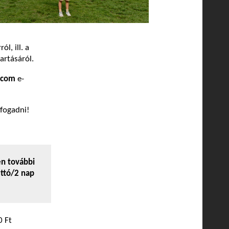
l, ill. a
artásáról.
.com
e-
lfogadni!
n további
ttó/2 nap
0 Ft