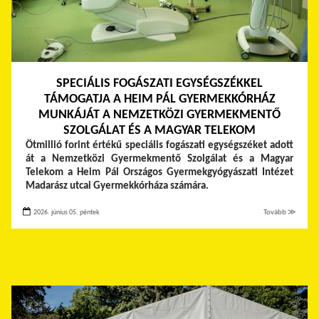
SPECIÁLIS FOGÁSZATI EGYSÉGSZÉKKEL
TÁMOGATJA A HEIM PÁL GYERMEKKÓRHÁZ
MUNKÁJÁT A NEMZETKÖZI GYERMEKMENTŐ
SZOLGÁLAT ÉS A MAGYAR TELEKOM
Ötmillió forint értékű speciális fogászati egységszéket adott
át a Nemzetközi Gyermekmentő Szolgálat és a Magyar
Telekom a Heim Pál Országos Gyermekgyógyászati Intézet
Madarász utcai Gyermekkórháza számára.
2026. június 05. péntek
Tovább ≫