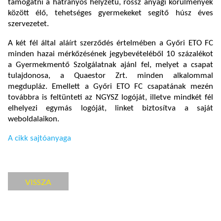
támogatni a hátrányos helyzetű, rossz anyagi körülmények
között élő, tehetséges gyermekeket segítő húsz éves
szervezetet.
A két fél által aláírt szerződés értelmében a Győri ETO FC
minden hazai mérkőzésének jegybevételéből 10 százalékot
a Gyermekmentő Szolgálatnak ajánl fel, melyet a csapat
tulajdonosa, a Quaestor Zrt. minden alkalommal
megdupláz. Emellett a Győri ETO FC csapatának mezén
továbbra is feltünteti az NGYSZ logóját, illetve mindkét fél
elhelyezi egymás logóját, linket biztosítva a saját
weboldalaikon.
A cikk sajtóanyaga
VISSZA