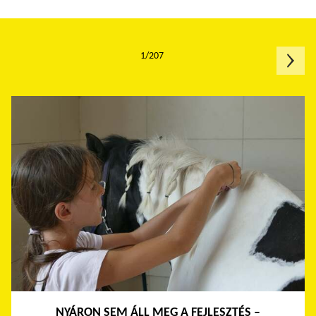
1/207
NYÁRON SEM ÁLL MEG A FEJLESZTÉS –