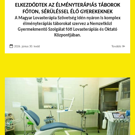
ELKEZDŐDTEK AZ ÉLMÉNYTERÁPIÁS TÁBOROK
FÓTON, SÉRÜLÉSSEL ÉLŐ GYEREKEKNEK
A Magyar Lovasterápia Szövetség idén nyáron is komplex
élményterápiás táborokat szervez a Nemzetközi
Gyermekmentő Szolgálat fóti Lovasterápiás és Oktató
Központjában.
2026. június 30. kedd
Tovább ≫