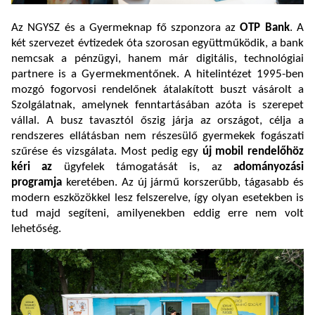
Az NGYSZ és a Gyermeknap fő szponzora az
OTP Bank
. A
két szervezet évtizedek óta szorosan együttműködik, a bank
nemcsak a pénzügyi, hanem már digitális, technológiai
partnere is a Gyermekmentőnek. A hitelintézet 1995-ben
mozgó fogorvosi rendelőnek átalakított buszt vásárolt a
Szolgálatnak, amelynek fenntartásában azóta is szerepet
vállal. A busz tavasztól őszig járja az országot, célja a
rendszeres ellátásban nem részesülő gyermekek fogászati
szűrése és vizsgálata. Most pedig egy
új mobil rendelőhöz
kéri az
ügyfelek támogatását is, az
adományozási
programja
keretében. Az új jármű korszerűbb, tágasabb és
modern eszközökkel lesz felszerelve, így olyan esetekben is
tud majd segíteni, amilyenekben eddig erre nem volt
lehetőség.