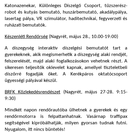
Katonazenekar, Különleges Díszelgő Csoport, tűzszerész-
robot és kutyás bemutató, huszárbemutató, akadálypálya,
lasertag pálya, VR szimulátor, haditechnikai, fegyverzeti és
ruházati bemutatók.
Készenléti Rendőrség
(Nagyrét, május 28., 10.00-19:00)
A díszegység interaktív díszelgési bemutatót tart a
gyerekeknek, akik megismerhetik a díszegység alaki rendjét,
felszerelését, majd alaki foglalkozásokon vehetnek részt. A
sikeresen teljesítők oklevelet kapnak, amellyel tiszteletbeli
díszőrré fogadják őket. A Kerékpáros oktatócsoport
ügyességi pályával készül.
BRFK Közlekedésrendészet
(Nagyrét, május 27-28. 9:15-
9:30)
Mindkét napon rendőrautóba ülhetnek a gyerekek és egy
rendőrmotorra is felpattanhatnak. Vasárnap traffipax
segítségével kipróbálhatják, milyen gyorsan tudnak futni.
Nyugalom, itt nincs büntetés!