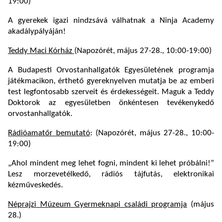
19:00)
A gyerekek igazi nindzsává válhatnak a Ninja Academy
akadálypályáján!
Teddy Maci Kórház
(Napozórét, május 27-28., 10:00-19:00)
A Budapesti Orvostanhallgatók Egyesületének programja
játékmacikon, érthető gyereknyelven mutatja be az emberi
test legfontosabb szerveit és érdekességeit. Maguk a Teddy
Doktorok az egyesületben önkéntesen tevékenykedő
orvostanhallgatók.
Rádióamatőr bemutató
: (Napozórét, május 27-28., 10:00-
19:00)
„Ahol mindent meg lehet fogni, mindent ki lehet próbálni!”
Lesz morzevetélkedő, rádiós tájfutás, elektronikai
kézműveskedés.
Néprajzi Múzeum Gyermeknapi családi programja
(május
28.)