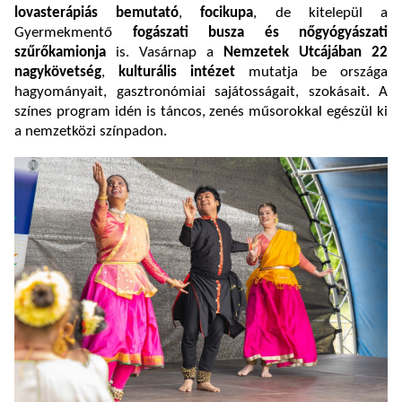
lovasterápiás bemutató
,
focikupa
, de kitelepül a
Gyermekmentő
fogászati busza és nőgyógyászati
szűrőkamionja
is. Vasárnap a
Nemzetek Utcájában 22
nagykövetség
,
kulturális intézet
mutatja be országa
hagyományait, gasztronómiai sajátosságait, szokásait. A
színes program idén is táncos, zenés műsorokkal egészül ki
a nemzetközi színpadon.