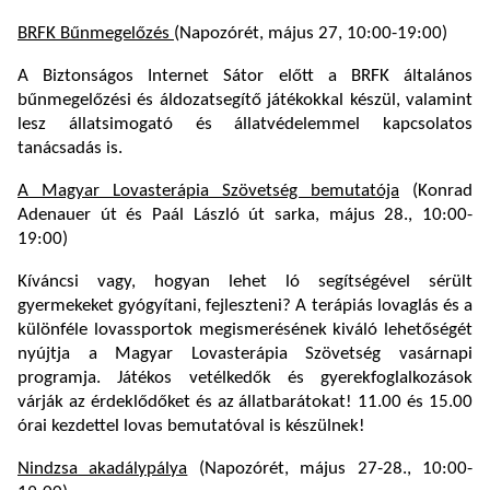
BRFK Bűnmegelőzés
(Napozórét, május 27, 10:00-19:00)
A Biztonságos Internet Sátor előtt a BRFK általános
bűnmegelőzési és áldozatsegítő játékokkal készül, valamint
lesz állatsimogató és állatvédelemmel kapcsolatos
tanácsadás is.
A Magyar Lovasterápia Szövetség bemutatója
(Konrad
Adenauer út és Paál László út sarka, május 28., 10:00-
19:00)
Kíváncsi vagy, hogyan lehet ló segítségével sérült
gyermekeket gyógyítani, fejleszteni? A terápiás lovaglás és a
különféle lovassportok megismerésének kiváló lehetőségét
nyújtja a Magyar Lovasterápia Szövetség vasárnapi
programja. Játékos vetélkedők és gyerekfoglalkozások
várják az érdeklődőket és az állatbarátokat! 11.00 és 15.00
órai kezdettel lovas bemutatóval is készülnek!
Nindzsa akadálypálya
(Napozórét, május 27-28., 10:00-