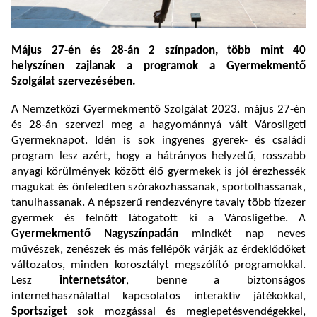
Május 27-én és 28-án 2 színpadon, több mint 40
helyszínen zajlanak a programok a Gyermekmentő
Szolgálat szervezésében.
A Nemzetközi Gyermekmentő Szolgálat 2023. május 27-én
és 28-án szervezi meg a hagyománnyá vált Városligeti
Gyermeknapot. Idén is sok ingyenes gyerek- és családi
program lesz azért, hogy a hátrányos helyzetű, rosszabb
anyagi körülmények között élő gyermekek is jól érezhessék
magukat és önfeledten szórakozhassanak, sportolhassanak,
tanulhassanak. A népszerű rendezvényre tavaly több tízezer
gyermek és felnőtt látogatott ki a Városligetbe. A
Gyermekmentő Nagyszínpadán
mindkét nap neves
művészek, zenészek és más fellépők várják az érdeklődőket
változatos, minden korosztályt megszólító programokkal.
Lesz
internetsátor
, benne a biztonságos
internethasználattal kapcsolatos interaktív játékokkal,
Sportsziget
sok mozgással és meglepetésvendégekkel,