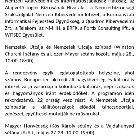
Nemzeti Adatvédelmi és Információszabadság Hatóság, az
Alapvető Jogok Biztosának Hivatala, a Nemzetbiztonsági
Szakszolgálat Nemzeti Kibervédelmi Intézet, a Kormányzati
Informatikai Fejlesztési Ügynökség, a Quadron Kibervédelmi
Zrt., a Telekom, az NMHH, a BRFK, a Fortix Consulting Kft., a
WITSEC Egyesület.
Nemzetek Utcája és Nemzetek Utcája színpad
(Winston
Churchill sétány és a Liezen-Mayer sétány között, május 28.,
10:00-18:00)
A rendezvény egyik leglátogatottabb helyszíne, ahol
számos, Budapesten akkreditált nagykövetség és kulturális
intézet várja vasárnap a különböző kultúrák, népi szokások
és hagyományok iránt érdeklődőket. A programon idén
rekordszámú, 22 ország vesz részt. A Nemzetek Utcája
színpadán a kiállítóországok előadói, tánccsoportjai,
zenészei, együttesei mutatják be műsorukat.
Magyar Honvédség
(Kós Károly sétány és a Vajdahunyad
sétány között, május 27-28, 10:00-19:00)