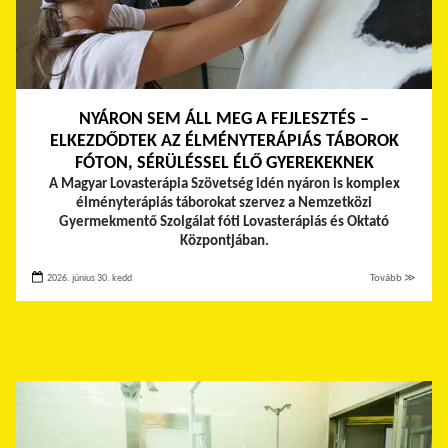
NYÁRON SEM ÁLL MEG A FEJLESZTÉS –
ELKEZDŐDTEK AZ ÉLMÉNYTERÁPIÁS TÁBOROK
FÓTON, SÉRÜLÉSSEL ÉLŐ GYEREKEKNEK
A Magyar Lovasterápia Szövetség idén nyáron is komplex
élményterápiás táborokat szervez a Nemzetközi
Gyermekmentő Szolgálat fóti Lovasterápiás és Oktató
Központjában.
2026. június 30. kedd
Tovább ≫