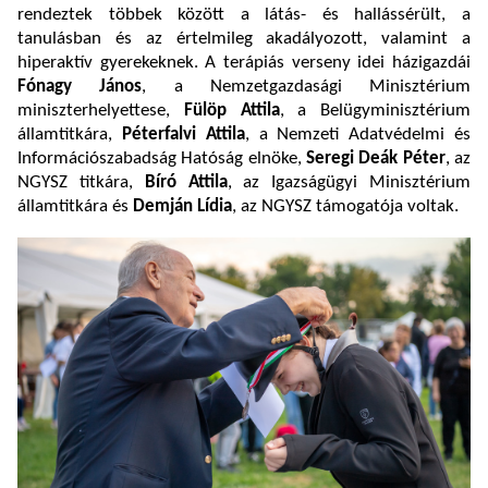
rendeztek többek között a látás- és hallássérült, a
tanulásban és az értelmileg akadályozott, valamint a
hiperaktív gyerekeknek. A terápiás verseny idei házigazdái
Fónagy János
, a Nemzetgazdasági Minisztérium
miniszterhelyettese,
Fülöp Attila
, a Belügyminisztérium
államtitkára,
Péterfalvi Attila
, a Nemzeti Adatvédelmi és
Információszabadság Hatóság elnöke,
Seregi Deák Péter
, az
NGYSZ titkára,
Bíró Attila
, az Igazságügyi Minisztérium
államtitkára és
Demján Lídia
, az NGYSZ támogatója voltak.