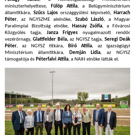
miniszterhelyettese,
Fülöp Attila
, a Belügyminisztérium
államtitkára,
Szűcs Lajos
országgyűlési képviselő,
Harrach
Péter
, az NGYSZME alelnöke,
Szabó László
, a Magyar
Paralimpiai Bizottság elnöke,
Hassay Zsófia
, a Fővárosi
Közgyűlés tagja,
Janza Frigyes
nyugalmazott rendőr
vezérőrnagy,
Glattfelder Béla,
az NGYSZ tagja,
Seregi Deák
Péter
, az NGYSZ titkára,
Bíró Attila
, az Igazságügyi
Minisztérium államtitkára,
Demján Lídia
, az NGYSZ
támogatója és
Péterfalvi Attila
, a NAIH elnöke látták el.