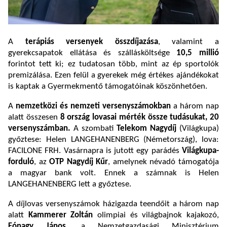
A
terápiás versenyek összdíjazása
, valamint a
gyerekcsapatok ellátása és szállásköltsége
10,5 millió
forintot tett ki; ez tudatosan több, mint az ép sportolók
premizálása. Ezen felül a gyerekek még értékes ajándékokat
is kaptak a Gyermekmentő támogatóinak köszönhetően.
A
nemzetközi és nemzeti versenyszámokban
a három nap
alatt összesen
8 ország
lovasai mérték össze tudásukat, 20
versenyszámban.
A szombati
Telekom Nagydíj
(Világkupa)
győztese: Helen LANGEHANENBERG (Németország), lova:
FACILONE FRH. Vasárnapra is jutott egy parádés
Világkupa-
forduló
, az
OTP
Nagydíj Kűr
, amelynek névadó támogatója
a magyar bank volt. Ennek a számnak is Helen
LANGEHANENBERG lett a győztese.
A díjlovas versenyszámok házigazda teendőit a három nap
alatt
Kammerer Zoltán
olimpiai és világbajnok kajakozó,
Fónagy János
, a Nemzetgazdasági Minisztérium