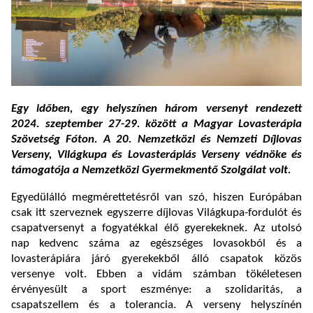
Egy időben, egy helyszínen három versenyt rendezett
2024. szeptember 27-29. között a Magyar Lovasterápia
Szövetség Fóton. A 20. Nemzetközi és Nemzeti Díjlovas
Verseny, Világkupa és Lovasterápiás Verseny védnöke és
támogatója a Nemzetközi Gyermekmentő Szolgálat volt.
Egyedülálló megmérettetésről van szó, hiszen Európában
csak itt szerveznek egyszerre díjlovas Világkupa-fordulót és
csapatversenyt a fogyatékkal élő gyerekeknek. Az utolsó
nap kedvenc száma az egészséges lovasokból és a
lovasterápiára járó gyerekekből álló csapatok közös
versenye volt. Ebben a vidám számban tökéletesen
érvényesült a sport eszménye: a szolidaritás, a
csapatszellem és a tolerancia. A verseny helyszínén