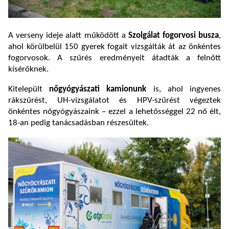
A verseny ideje alatt működött a
Szolgálat fogorvosi busza
,
ahol körülbelül 150 gyerek fogait vizsgálták át az önkéntes
fogorvosok. A szűrés eredményeit átadták a felnőtt
kísérőknek.
Kitelepült
nőgyógyászati kamionunk
is, ahol ingyenes
rákszűrést, UH-vizsgálatot és HPV-szűrést végeztek
önkéntes nőgyógyászaink – ezzel a lehetősséggel 22 nő élt,
18-an pedig tanácsadásban részesültek.