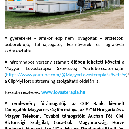
A gyerekeket – amikor épp nem lovagoltak – arcfestők,
buborékfújó, lufihajtogató, kézművesek és ugrálóvár
szórakoztatta.
A háromnapos verseny számait
élőben lehetett követni
a
Magyar Lovasterápia Szövetség YouTube-csatornáján
(
https://www.youtube.com/@MagyarLovasterápiaSzövetség
)
a ClipMyHorse streaming szolgáltató oldalán is.
További részletek:
www.lovasterapia.hu
.
A rendezvény főtámogatója az OTP Bank, kiemelt
támogatók Magyarország Kormánya, az E.ON Hungária és a
Magyar Telekom. További támogatók: Auchan Fót, Civil
Biztonsági Szolgálat, Coca-Cola Magyarország, Horze