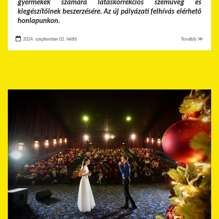
gyermekek számára látáskorrekciós szemüveg és
kiegészítőinek beszerzésére.
Az új pályázati felhívás elérhető
honlapunkon.
2024. szeptember 02. hétfő
Tovább ≫