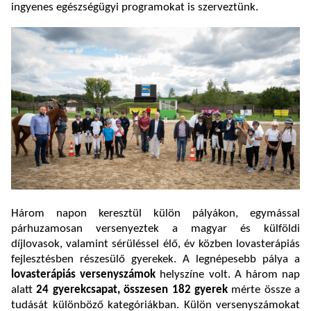
ingyenes egészségügyi programokat is szerveztünk.
Három napon keresztül külön pályákon, egymással
párhuzamosan versenyeztek a magyar és külföldi
díjlovasok, valamint sérüléssel élő, év közben lovasterápiás
fejlesztésben részesülő gyerekek. A legnépesebb pálya a
lovasterápiás versenyszámok
helyszíne volt. A három nap
alatt
24 gyerekcsapat, összesen 182 gyerek
mérte össze a
tudását különböző kategóriákban. Külön versenyszámokat