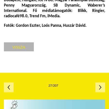
Budapest, Hungast, Ice’N’Go, Magyar Paralimpiai Bizottság,
Penny Magyarország, SB Dynamic, Waberer’s
International. Fő médiatámogatók: Blikk, Ringier,
radiocafé98.0, Trend Fm, iMedia.
Fotók: Gordon Eszter, Loós Panna, Huszár Dávid.
VISSZA
27/207