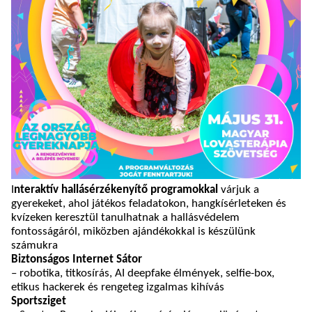
I
nteraktív hallásérzékenyítő programokkal
várjuk a
gyerekeket, ahol játékos feladatokon, hangkísérleteken és
kvízeken keresztül tanulhatnak a hallásvédelem
fontosságáról, miközben ajándékokkal is készülünk
számukra
Biztonságos Internet Sátor
– robotika, titkosírás, AI deepfake élmények, selfie-box,
etikus hackerek és rengeteg izgalmas kihívás
Sportsziget