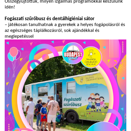
Összegyűjtöttük, milyen izgalmas programokkal készülünk
idén!
Fogászati szűrőbusz és dentálhigiéniai sátor
– játékosan tanulhatnak a gyerekek a helyes fogápolásról és
az egészséges táplálkozásról, sok ajándékkal és
meglepetéssel