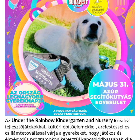
Az
Under the Rainbow Kindergarten and Nursery
kreatív
fejlesztőjátékokkal, kültéri építőelemekkel, arcfestéssel és
csillámtetoválással várja a gyerekeket, hogy játékos és
élménydús programokon keresztül kapcsolódhassanak ki a