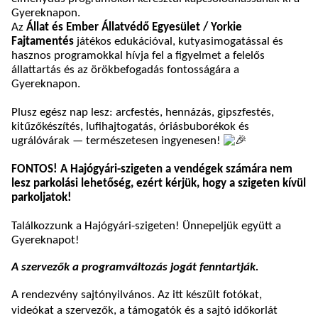
Gyereknapon.
Az
Állat és Ember Állatvédő Egyesület / Yorkie
Fajtamentés
játékos edukációval, kutyasimogatással és
hasznos programokkal hívja fel a figyelmet a felelős
állattartás és az örökbefogadás fontosságára a
Gyereknapon.
Plusz egész nap lesz: arcfestés, hennázás, gipszfestés,
kitűzőkészítés, lufihajtogatás, óriásbuborékok és
ugrálóvárak — természetesen ingyenesen!
FONTOS! A Hajógyári-szigeten a vendégek számára nem
lesz parkolási lehetőség, ezért kérjük, hogy a szigeten kívül
parkoljatok!
Találkozzunk a Hajógyári-szigeten! Ünnepeljük együtt a
Gyereknapot!
A szervezők a programváltozás jogát fenntartják.
A rendezvény sajtónyilvános. Az itt készült fotókat,
videókat a szervezők, a támogatók és a sajtó időkorlát