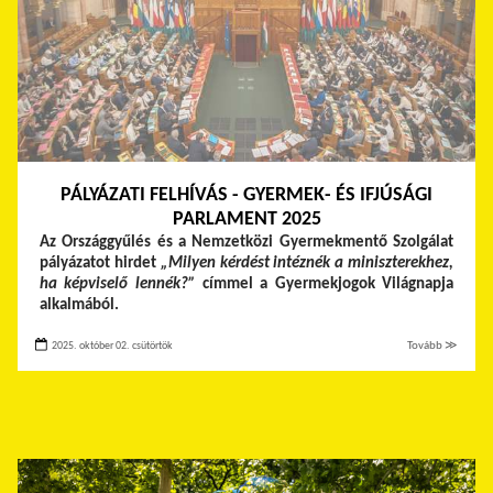
PÁLYÁZATI FELHÍVÁS - GYERMEK- ÉS IFJÚSÁGI
PARLAMENT 2025
Az Országgyűlés és a Nemzetközi Gyermekmentő Szolgálat
pályázatot hirdet
„Milyen kérdést intéznék a miniszterekhez,
ha képviselő lennék?”
címmel a Gyermekjogok Világnapja
alkalmából.
2025. október 02. csütörtök
Tovább ≫