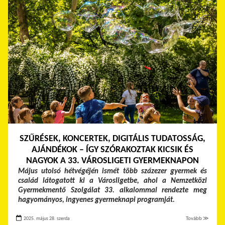
SZŰRÉSEK, KONCERTEK, DIGITÁLIS TUDATOSSÁG,
AJÁNDÉKOK – ÍGY SZÓRAKOZTAK KICSIK ÉS
NAGYOK A 33. VÁROSLIGETI GYERMEKNAPON
Május utolsó hétvégéjén ismét több százezer gyermek és
család látogatott ki a Városligetbe, ahol a Nemzetközi
Gyermekmentő Szolgálat 33. alkalommal rendezte meg
hagyományos, ingyenes gyermeknapi programját.
2025. május 28. szerda
Tovább ≫