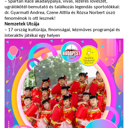
– Spartan Race akadálypálya, vívás, lézeres lövészet,
ugrálókötél-bemutató és találkozás legendás sportolókkal:
dr. Gyarmati Andrea, Czene Attila és Rózsa Norbert úszó
fenoménok is ott lesznek!
Nemzetek Utcája
– 17 ország kultúrája, finomságai, kézműves programjai és
interaktív játékai egy helyen