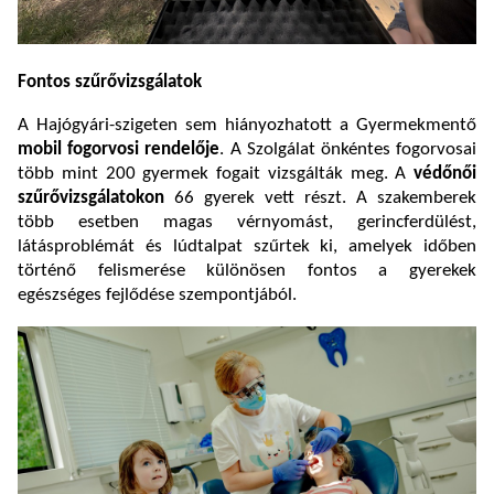
Fontos szűrővizsgálatok
A Hajógyári-szigeten sem hiányozhatott a Gyermekmentő
mobil fogorvosi rendelője
. A Szolgálat önkéntes fogorvosai
több mint 200 gyermek fogait vizsgálták meg. A
védőnői
szűrővizsgálatokon
66 gyerek vett részt. A szakemberek
több esetben magas vérnyomást, gerincferdülést,
látásproblémát és lúdtalpat szűrtek ki, amelyek időben
történő felismerése különösen fontos a gyerekek
egészséges fejlődése szempontjából.