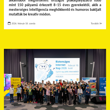
alkalmából meghirdetett országos plakátpályázatra több
mint 150 pályamű érkezett 8–15 éves gyerekektől, akik a
mesterséges intelligencia meghökkentő és humoros bakijait
mutatták be kreatív módon.
2026. február 18. szerda
Tovább ≫