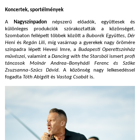
Koncertek, sportélmények
A
Nagyszínpadon
népszerű előadók, együttesek és
különleges produkciók szórakoztatták a közönséget.
Szombaton fellépett többek között a
Buborék Együttes, Dér
Heni
és
Regán Lili
, míg vasárnap a gyerekek nagy örömére
színpadra lépett Hevesi Imre, a
Budapesti Operettszínház
művészei
, valamint a
Dancing with the Starsból
ismert
profi
táncosok Molnár Andrea–Bonyhádi Ferenc és Szőke
Zsuzsanna–Szűcs Dávid.
A közönség nagy lelkesedéssel
fogadta
Tóth Abigélt
és
Vastag Csabát
is.