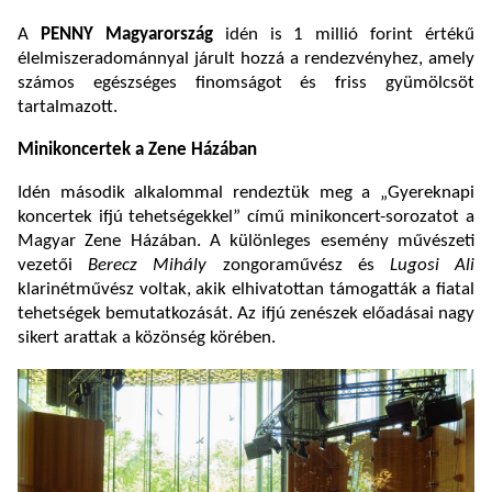
A
PENNY Magyarország
idén is 1 millió forint értékű
élelmiszeradománnyal járult hozzá a rendezvényhez, amely
számos egészséges finomságot és friss gyümölcsöt
tartalmazott.
Minikoncertek a Zene Házában
Idén második alkalommal rendeztük meg a „Gyereknapi
koncertek ifjú tehetségekkel” című minikoncert-sorozatot a
Magyar Zene Házában. A különleges esemény művészeti
vezetői
Berecz Mihály
zongoraművész és
Lugosi Ali
klarinétművész voltak, akik elhivatottan támogatták a fiatal
tehetségek bemutatkozását. Az ifjú zenészek előadásai nagy
sikert arattak a közönség körében.