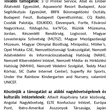
További támogatók:
3 D Printer Service, Állat és Ember
Állatvédő Egyesület, Aquaworld Resort Budapest, Azúr
Segítőkutyás Egyesület, BRFK Bűnmegelőzési Osztály,
Budapest Feszt, Budapesti Operettszínház, CQ Rádió,
Csodák Palotája, EDUKIDO, Elevenpark, Fortix, Fővárosi
Nagycirkusz, füldugó.hu, Ice’N’Go, Illúziók Múzeuma,
Jordan, Készenléti Rendőrség, Logiscool, Magyar
Lovasterápia Szövetség (MLTSZ), Magyar Mezőgazdasági
Múzeum, Magyar Olimpiai Bizottság, Minipolisz, Möller’s,
Opel Mokka GSE, Nemzetbiztonsági Szakszolgálat, Nemzeti
Adatvédelmi és Információszabadság Hatóság (NAIH),
Nemzeti Kibervédelmi Intézet, Nemzeti Média- és Hírközlési
Hatóság (NMHH), Nemzeti Védelmi Szolgálat, Teddy Maci
Kórház, SIC (Safer Internet Center), Superfly Air Sports,
Under the Rainbow Kindergarten and Nursery, valamint
UNICEF.
Köszönjük a támogatást az alábbi nagykövetségeknek és
kulturális intézeteknek:
Alfavit Alapítvány tatár közösség,
Angolai Nagykövetség, ELTE Konfuciusz Intézet, Európa
Pont, Ibéro-Amerikai Asszonyok Társasága, Japán