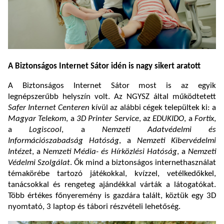
A Biztonságos Internet Sátor idén is nagy sikert aratott
A Biztonságos Internet Sátor most is az egyik
legnépszerűbb helyszín volt. Az NGYSZ által működtetett
Safer Internet Centeren
kívül az alábbi cégek települtek ki: a
Magyar Telekom
, a
3D Printer Service
, az
EDUKIDO
, a
Fortix
,
a
Logiscool
, a
Nemzeti Adatvédelmi és
Információszabadság Hatóság
, a
Nemzeti Kibervédelmi
Intézet
, a
Nemzeti Média- és Hírközlési Hatóság
, a
Nemzeti
Védelmi Szolgálat
. Ők mind a biztonságos internethasználat
témakörébe tartozó játékokkal, kvízzel, vetélkedőkkel,
tanácsokkal és rengeteg ajándékkal várták a látogatókat.
Több értékes főnyeremény is gazdára talált, köztük egy 3D
nyomtató, 3 laptop és tábori részvételi lehetőség.