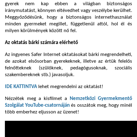
gyerek nem kap ebben a világban biztonságos
iránymutatást, könnyen eltévedhet vagy veszélybe kerülhet.
Meggyőződésünk, hogy a biztonságos internethasználat
minden gyermeket megillet, függetlenül attól, hol él és
milyen körülmények között nő fel.
Az oktatás bárki számára elérhető
Az ingyenes Safer Internet oktatásokat bárki megrendelheti,
de azokat elsősorban gyerekeknek, illetve az értük felelős
felnőtteknek (szülőknek, pedagógusoknak, szociális
szakembereknek stb.) javasoljuk.
IDE KATTINTVA
lehet megrendelni az oktatást!
Nézzétek meg a kisfilmet a
Nemzetközi Gyermekmentő
Szolgálat YouTube-csatornáján
és osszátok meg, hogy minél
több emberhez eljusson az üzenet!