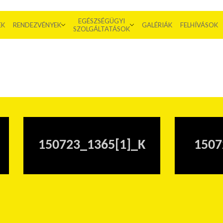
EGÉSZSÉGÜGYI
EK
RENDEZVÉNYEK
GALÉRIÁK
FELHÍVÁSOK
SZOLGÁLTATÁSOK
150723_1365[1]_K
1507